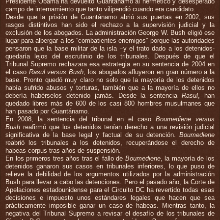
Presidente Obama ha devuelto Guantánamo al hermético y desesperado
campo de internamiento que tanto vilipendió cuando era candidato.
Desde que la prisión de Guantánamo abrió sus puertas en 2002, sus
rasgos distintivos han sido el rechazo a la supervisión judicial y la
exclusión de los abogados. La administración George W. Bush eligió ese
lugar para albergar a los “combatientes enemigos” porque las autoridades
pensaron que la base militar de la isla –y el trato dado a los detenidos-
quedaría lejos del escrutinio de los tribunales. Después de que el
Tribunal Supremo rechazara esa estrategia en su sentencia de 2004 en
el caso
Rasul versus Bush
, los abogados afluyeron en gran número a la
base. Pronto quedó muy claro no solo que la mayoría de los detenidos
había sufrido abusos y torturas, también que a la mayoría de ellos no
debería habérselos detenido jamás. Desde la sentencia
Rasul
, han
quedado libres más de 600 de los casi 800 hombres musulmanes que
han pasado por Guantánamo.
En 2008, la sentencia del tribunal en el caso
Boumediene versus
Bush
reafirmó que los detenidos tenían derecho a una revisión judicial
significativa de la base legal y factual de su detención.
Boumediene
reabrió los tribunales a los detenidos, recuperándose el derecho de
habeas corpus tras años de suspensión.
En los primeros tres años tras el fallo de
Boumediene
, la mayoría de los
detenidos ganaron sus casos en tribunales inferiores, lo que puso de
relieve la debilidad de los argumentos utilizados por la administración
Bush para llevar a cabo las detenciones. Pero el pasado año, la Corte de
Apelaciones estadounidense para el Circuito DC ha revertido todas esas
decisiones e impuesto unos estándares legales que hacen que sea
prácticamente imposible ganar un caso de habeas. Mientras tanto, la
negativa del Tribunal Supremo a revisar el desafío de los tribunales de