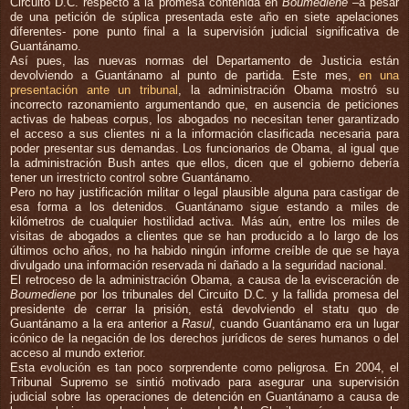
Circuito D.C. respecto a la promesa contenida en
Boumediene
–a pesar
de una petición de súplica presentada este año en siete apelaciones
diferentes- pone punto final a la supervisión judicial significativa de
Guantánamo.
Así pues, las nuevas normas del Departamento de Justicia están
devolviendo a Guantánamo al punto de partida. Este mes,
en una
presentación ante un tribunal
, la administración Obama mostró su
incorrecto razonamiento argumentando que, en ausencia de peticiones
activas de habeas corpus, los abogados no necesitan tener garantizado
el acceso a sus clientes ni a la información clasificada necesaria para
poder presentar sus demandas. Los funcionarios de Obama, al igual que
la administración Bush antes que ellos, dicen que el gobierno debería
tener un irrestricto control sobre Guantánamo.
Pero no hay justificación militar o legal plausible alguna para castigar de
esa forma a los detenidos. Guantánamo sigue estando a miles de
kilómetros de cualquier hostilidad activa. Más aún, entre los miles de
visitas de abogados a clientes que se han producido a lo largo de los
últimos ocho años, no ha habido ningún informe creíble de que se haya
divulgado una información reservada ni dañado a la seguridad nacional.
El retroceso de la administración Obama, a causa de la evisceración de
Boumediene
por los tribunales del Circuito D.C. y la fallida promesa del
presidente de cerrar la prisión, está devolviendo el statu quo de
Guantánamo a la era anterior a
Rasul
, cuando Guantánamo era un lugar
icónico de la negación de los derechos jurídicos de seres humanos o del
acceso al mundo exterior.
Esta evolución es tan poco sorprendente como peligrosa. En 2004, el
Tribunal Supremo se sintió motivado para asegurar una supervisión
judicial sobre las operaciones de detención en Guantánamo a causa de