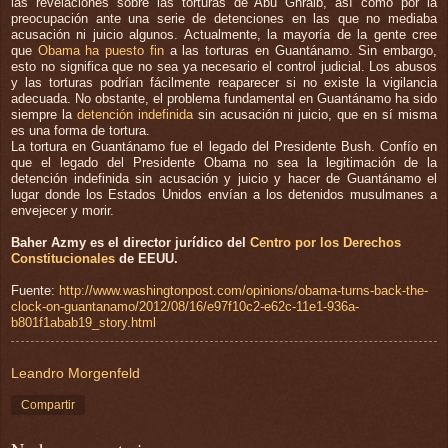
las revelaciones sobre las torturas de Abu Ghraib, así como por la
preocupación ante una serie de detenciones en las que no mediaba
acusación ni juicio algunos. Actualmente, la mayoría de la gente cree
que
Obama ha puesto fin
a las torturas en Guantánamo. Sin embargo,
esto no significa que no sea ya necesario el control judicial. Los abusos
y las torturas podrían fácilmente reaparecer si no existe la vigilancia
adecuada. No obstante, el problema fundamental en Guantánamo ha sido
siempre la
detención indefinida
sin acusación ni juicio, que en sí misma
es una forma de tortura.
La tortura en Guantánamo fue el legado del Presidente Bush. Confío en
que el legado del Presidente Obama no sea la legitimación de la
detención indefinida sin acusación y juicio y hacer de Guantánamo el
lugar donde los Estados Unidos envían a los detenidos musulmanes a
envejecer y morir.
Baher Azmy es el director jurídico del
Centro por los Derechos
Constitucionales
de EEUU.
Fuente:
http://www.washingtonpost.com/opinions/obama-turns-back-the-
clock-on-guantanamo/2012/08/16/e97f10c2-e62c-11e1-936a-
b801f1abab19_story.html
Leandro Morgenfeld
Compartir