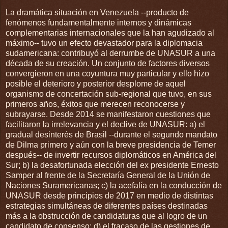
La dramática situación en Venezuela --producto de
fenómenos fundamentalmente internos y dinámicas
complementarias internacionales que la han agudizado al
máximo-- tuvo un efecto devastador para la diplomacia
sudamericana: contribuyó al derrumbe de UNASUR a una
década de su creación. Un conjunto de factores diversos
convergieron en una coyuntura muy particular y ello hizo
posible el deterioro y posterior desplome de aquel
organismo de concertación sub-regional que tuvo, en sus
primeros años, éxitos que merecen reconocerse y
subrayarse. Desde 2014 se manifestaron cuestiones que
facilitaron la irrelevancia y el declive de UNASUR: a) el
gradual desinterés de Brasil --durante el segundo mandato
de Dilma primero y aún con la breve presidencia de Temer
después-- de invertir recursos diplomáticos en América del
Sur; b) la desafortunada elección del ex presidente Ernesto
Samper al frente de la Secretaría General de la Unión de
Naciones Suramericanas; c) la acefalía en la conducción de
UNASUR desde principios de 2017 en medio de distintas
estrategias simultáneas de diferentes países destinadas
más a la obstrucción de candidaturas que al logro de un
candidato de consenso; d) el fracaso de las gestiones de