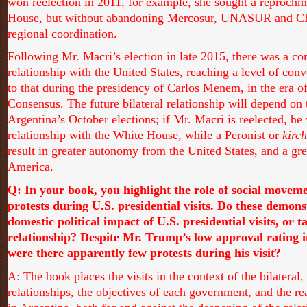
won reelection in 2011, for example, she sought a reprochm
House, but without abandoning Mercosur, UNASUR and CE
regional coordination.
Following Mr. Macri’s election in late 2015, there was a co
relationship with the United States, reaching a level of con
to that during the presidency of Carlos Menem, in the era 
Consensus. The future bilateral relationship will depend on t
Argentina’s October elections; if Mr. Macri is reelected, he 
relationship with the White House, while a Peronist or
kirch
result in greater autonomy from the United States, and a gre
America.
Q: In your book, you highlight the role of social movem
protests during U.S. presidential visits. Do these demons
domestic political impact of U.S. presidential visits, or ta
relationship? Despite Mr. Trump’s low approval rating 
were there apparently few protests during his visit?
A:
The book places the visits in the context of the bilateral,
relationships, the objectives of each government, and the r