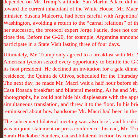
depended on Mr. Trump’s attitude. San Martín Palace did no
toward the current inhabitant of the White House. Mr. Macr
minister, Susana Malcorra, had been careful with Argentina’
Washington, avoiding a return to the “carnal relations” of t
her successor, the protocol expert Jorge Faurie, does not con
close ties. Before the G-20, for example, Argentina annou
participate in a State Visit lasting three of four days.
Ultimately, Mr. Trump only agreed to a breakfast with Mr. 
American tycoon seized every opportunity to belittle the G
its host president. He declined an invitation for a gala dinner
residence, the Quinta de Olivos, scheduled for the Thursda
The next day, he made Mr. Macri wait a half hour before sh
Casa Rosada breakfast and bilateral meeting. As he and Mr.
photographs, he could not hide his displeasure with the appa
simultaneous translation, and threw it to the floor. In his br
reminisced about how handsome Mr. Macri had been in the 
The subsequent bilateral meeting was also brief, and breakin
was no joint statement or press conference. Instead, Mr. 
Sarah Huckabee Sanders, caused bilateral friction by reporti