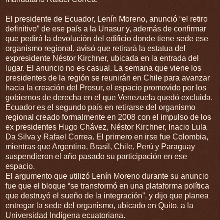
El presidente de Ecuador, Lenín Moreno, anunció “el retiro
definitivo” de ese país a la Unasur y, además de confirmar
que pedirá la devolución del edificio donde tiene sede ese
organismo regional, avisó que retirará la estatua del
expresidente Néstor Kirchner, ubicada en la entrada del
lugar. El anuncio no es casual. La semana que viene los
presidentes de la región se reunirán en Chile para avanzar
hacia la creación del Prosur, el espacio promovido por los
gobiernos de derecha en el que Venezuela quedó excluida.
Ecuador es el segundo país en retirarse del organismo
regional creado formalmente en 2008 con el impulso de los
ex presidentes Hugo Chávez, Néstor Kirchner, Inacio Lula
Da Silva y Rafael Correa. El primero en irse fue Colombia,
mientras que Argentina, Brasil, Chile, Perú y Paraguay
suspendieron el año pasado su participación en ese
espacio.
El argumento que utilizó Lenín Moreno durante su anuncio
fue que el bloque “se transformó en una plataforma política
que destruyó el sueño de la integración”, y dijo que planea
entregar la sede del organismo, ubicado en Quito, a la
Universidad Indígena ecuatoriana.