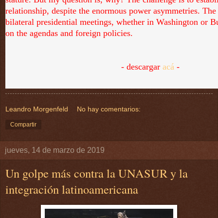
relationship, despite the enormous power asymmetries. The 
bilateral presidential meetings, whether in Washington or 
on the agendas and foreign policies.
- descargar
acá
-
Leandro Morgenfeld
No hay comentarios:
Compartir
jueves, 14 de marzo de 2019
Un golpe más contra la UNASUR y la
integración latinoamericana