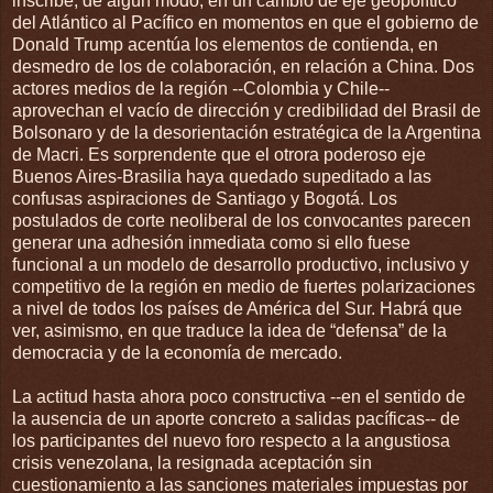
inscribe, de algún modo, en un cambio de eje geopolítico
del Atlántico al Pacífico en momentos en que el gobierno de
Donald Trump acentúa los elementos de contienda, en
desmedro de los de colaboración, en relación a China. Dos
actores medios de la región --Colombia y Chile--
aprovechan el vacío de dirección y credibilidad del Brasil de
Bolsonaro y de la desorientación estratégica de la Argentina
de Macri. Es sorprendente que el otrora poderoso eje
Buenos Aires-Brasilia haya quedado supeditado a las
confusas aspiraciones de Santiago y Bogotá. Los
postulados de corte neoliberal de los convocantes parecen
generar una adhesión inmediata como si ello fuese
funcional a un modelo de desarrollo productivo, inclusivo y
competitivo de la región en medio de fuertes polarizaciones
a nivel de todos los países de América del Sur. Habrá que
ver, asimismo, en que traduce la idea de “defensa” de la
democracia y de la economía de mercado.
La actitud hasta ahora poco constructiva --en el sentido de
la ausencia de un aporte concreto a salidas pacíficas-- de
los participantes del nuevo foro respecto a la angustiosa
crisis venezolana, la resignada aceptación sin
cuestionamiento a las sanciones materiales impuestas por