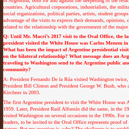
in Argentina, both for and against the deepening of the rel
countries. Agricultural corporations, industrialists, the milit
social organizations, political parties, artists, student group
advantage of the visits to express their demands, opinions, c
related to the relationship with the government of the major
Q: Until Mr. Macri’s 2017 visit to the Oval Office, the l
president visited the White House was Carlos Menem in 
What has been the impact of Argentine presidential visit
on the bilateral relationship? What message does an Arg
traveling to Washington send to the Argentine public and
community
?
A: President Fernando De la Rúa visited Washington twice,
President Bill Clinton and President George W. Bush, who
Kirchner in 2003.
The first Argentine president to visit the White House was A
1959. Later, President Raúl Alfonsín did the same, in the
visited Washington on several occasions in the 1990s. For
leaders, to be invited to the Oval Office represents proof of 
stature. But my question is, why? The challenge is to estab