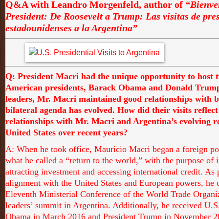
Q&A with Leandro Morgenfeld, author of
“Bienve
President: De Roosevelt a Trump: Las visitas de pre
estadounidenses a la Argentina”
Q: President Macri had the unique opportunity to host t
American presidents, Barack Obama and Donald Trump.
leaders, Mr. Macri maintained good relationships with b
bilateral agenda has evolved. How did their visits reflect
relationships with Mr. Macri and Argentina’s evolving re
United States over recent years?
A: When he took office, Mauricio Macri began a foreign po
what he called a “return to the world,” with the purpose of 
attracting investment and accessing international credit. As p
alignment with the United States and European powers, he o
Eleventh Ministerial Conference of the World Trade Organi
leaders’ summit in Argentina. Additionally, he received U.S
Obama in March 2016 and President Trump in November 2