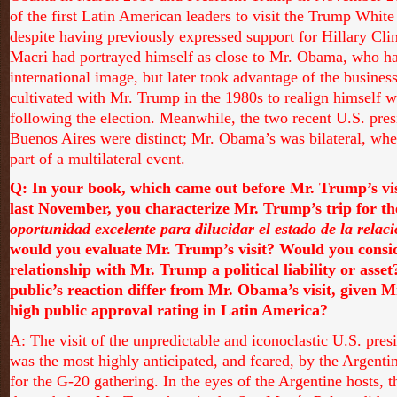
of the first Latin American leaders to visit the Trump White
despite having previously expressed support for Hillary Cli
Macri had portrayed himself as close to Mr. Obama, who ha
international image, but later took advantage of the busines
cultivated with Mr. Trump in the 1980s to realign himself 
following the election. Meanwhile, the two recent U.S. presi
Buenos Aires were distinct; Mr. Obama’s was bilateral, wh
part of a multilateral event.
Q: In your book, which came out before Mr. Trump’s vis
last November, you characterize Mr. Trump’s trip for th
oportunidad excelente para dilucidar el estado de la relaci
would you evaluate Mr. Trump’s visit? Would you consid
relationship with Mr. Trump a political liability or asse
public’s reaction differ from Mr. Obama’s visit, given 
high public approval rating in Latin America?
A: The visit of the unpredictable and iconoclastic U.S. pre
was the most highly anticipated, and feared, by the Argenti
for the G-20 gathering. In the eyes of the Argentine hosts, t