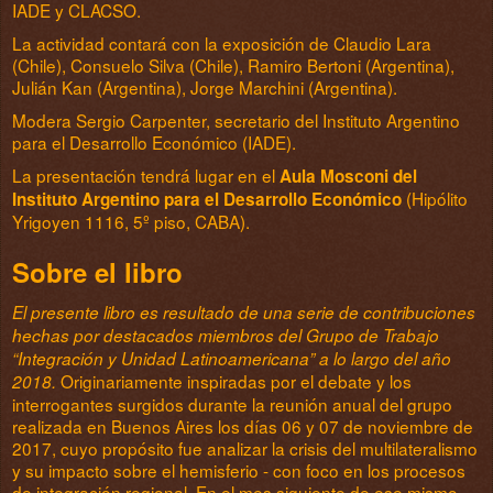
IADE y CLACSO.
La actividad contará con la exposición de Claudio Lara
(Chile), Consuelo Silva (Chile), Ramiro Bertoni (Argentina),
Julián Kan (Argentina), Jorge Marchini (Argentina).
Modera Sergio Carpenter, secretario del Instituto Argentino
para el Desarrollo Económico (IADE).
La presentación tendrá lugar en el
Aula Mosconi del
(Hipólito
Instituto Argentino para el Desarrollo Económico
Yrigoyen 1116, 5º piso, CABA).
Sobre el libro
El presente libro es resultado de una serie de contribuciones
hechas por destacados miembros del Grupo de Trabajo
“Integración y Unidad Latinoamericana” a lo largo del año
Originariamente inspiradas por el debate y los
2018.
interrogantes surgidos durante la reunión anual del grupo
realizada en Buenos Aires los días 06 y 07 de noviembre de
2017, cuyo propósito fue analizar la crisis del multilateralismo
y su impacto sobre el hemisferio - con foco en los procesos
de integración regional. En el mes siguiente de ese mismo