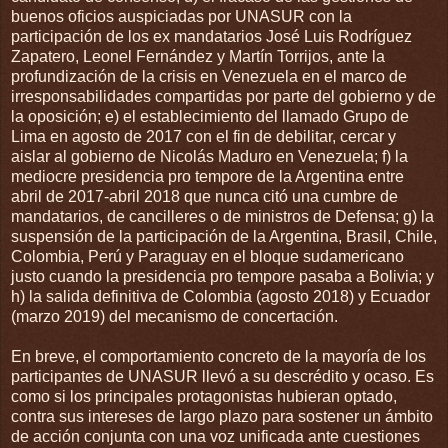
buenos oficios auspiciadas por UNASUR con la
participación de los ex mandatarios José Luis Rodríguez
Zapatero, Leonel Fernández y Martín Torrijos, ante la
profundización de la crisis en Venezuela en el marco de
irresponsabilidades compartidas por parte del gobierno y de
la oposición; e) el establecimiento del llamado Grupo de
Lima en agosto de 2017 con el fin de debilitar, cercar y
aislar al gobierno de Nicolás Maduro en Venezuela; f) la
mediocre presidencia pro tempore de la Argentina entre
abril de 2017-abril 2018 que nunca citó una cumbre de
mandatarios, de cancilleres o de ministros de Defensa; g) la
suspensión de la participación de la Argentina, Brasil, Chile,
Colombia, Perú y Paraguay en el bloque sudamericano
justo cuando la presidencia pro tempore pasaba a Bolivia; y
h) la salida definitiva de Colombia (agosto 2018) y Ecuador
(marzo 2019) del mecanismo de concertación.
En breve, el comportamiento concreto de la mayoría de los
participantes de UNASUR llevó a su descrédito y ocaso. Es
como si los principales protagonistas hubieran optado,
contra sus intereses de largo plazo para sostener un ámbito
de acción conjunta con una voz unificada ante cuestiones