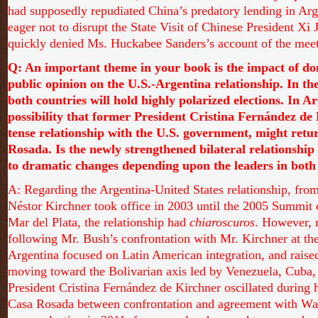
had supposedly repudiated China’s predatory lending in Arg
eager not to disrupt the State Visit of Chinese President Xi 
quickly denied Ms. Huckabee Sanders’s account of the meet
Q: An important theme in your book is the impact of dom
public opinion on the U.S.-Argentina relationship. In th
both countries will hold highly polarized elections. In Ar
possibility that former President Cristina Fernández de
tense relationship with the U.S. government, might retu
Rosada. Is the newly strengthened bilateral relationship
to dramatic changes depending upon the leaders in both
A: Regarding the Argentina-United States relationship, fro
Néstor Kirchner took office in 2003 until the 2005 Summit 
Mar del Plata, the relationship had
chiaroscuros
. However, 
following Mr. Bush’s confrontation with Mr. Kirchner at th
Argentina focused on Latin American integration, and raised
moving toward the Bolivarian axis led by Venezuela, Cuba,
President Cristina Fernández de Kirchner oscillated during h
Casa Rosada between confrontation and agreement with Was