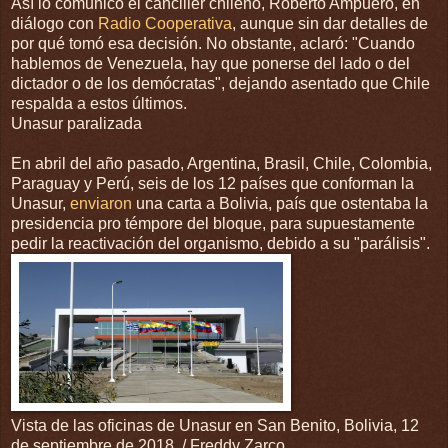
Así lo comunicó el canciller chileno, Roberto Ampuero, en
diálogo con
Radio Cooperativa
, aunque sin dar detalles de
por qué tomó esa decisión. No obstante, aclaró: "Cuando
hablemos de Venezuela, hay que ponerse del lado o del
dictador o de los demócratas", dejando asentado que Chile
respalda a estos últimos.
Unasur paralizada
En abril del año pasado, Argentina, Brasil, Chile, Colombia,
Paraguay y Perú, seis de los 12 países que conforman la
Unasur,
enviaron
una carta a Bolivia, país que ostentaba la
presidencia pro témpore del bloque, para supuestamente
pedir la reactivación del organismo, debido a su "parálisis".
Vista de las oficinas de Unasur en San Benito, Bolivia, 12
de septiembre de 2018. / Freddy Zarco