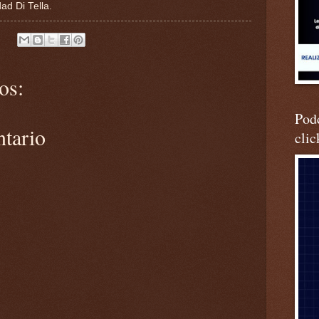
ad Di Tella.
os:
Podc
ntario
clic