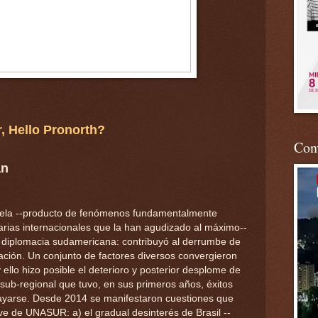
, Hello Pronorth?
Conv
an
uela --producto de fenómenos fundamentalmente
rias internacionales que la han agudizado al máximo--
a diplomacia sudamericana: contribuyó al derrumbe de
ión. Un conjunto de factores diversos convergieron
ello hizo posible el deterioro y posterior desplome de
sub-regional que tuvo, en sus primeros años, éxitos
yarse. Desde 2014 se manifestaron cuestiones que
clive de UNASUR: a) el gradual desinterés de Brasil --