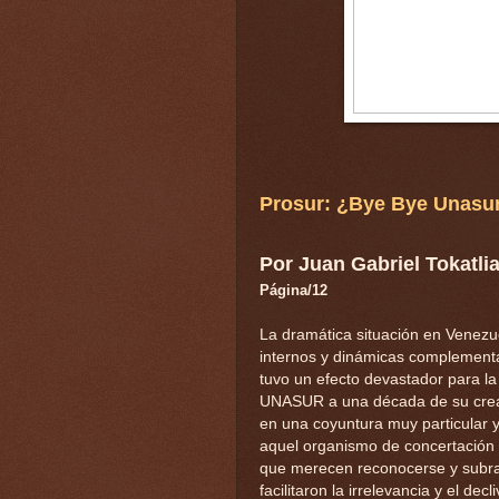
Prosur: ¿Bye Bye Unasur
Por Juan Gabriel Tokatli
Página/12
La dramática situación en Venez
internos y dinámicas complementa
tuvo un efecto devastador para l
UNASUR a una década de su creac
en una coyuntura muy particular y 
aquel organismo de concertación 
que merecen reconocerse y subra
facilitaron la irrelevancia y el de