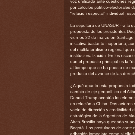
voz unificada ante cuestiones regi
por cálculos político-electorales
“relación especial” individual res
La sepultura de UNASUR --a la que
propuesta de los presidentes Duq
viernes 22 de marzo en Santiago d
iniciativa bastante inoportuna, 
del multilateralismo regional que 
institucionalización. En los esc
que el propósito principal es la 
al tiempo que se ha puesto de ma
producto del avance de las derech
¿A qué apunta esta propuesta tod
cambio de eje geopolítico del Atl
Donald Trump acentúa los elemen
en relación a China. Dos actores 
vacío de dirección y credibilidad 
estratégica de la Argentina de Ma
Aires-Brasilia haya quedado supe
Bogotá. Los postulados de corte 
adhesión inmediata como si ello f