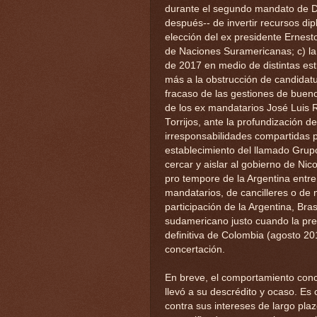
durante el segundo mandato de D
después-- de invertir recursos di
elección del ex presidente Ernest
de Naciones Suramericanas; c) la
de 2017 en medio de distintas est
más a la obstrucción de candidatu
fracaso de las gestiones de buen
de los ex mandatarios José Luis 
Torrijos, ante la profundización d
irresponsabilidades compartidas po
establecimiento del llamado Grupo
cercar y aislar al gobierno de Ni
pro tempore de la Argentina entre
mandatarios, de cancilleres o de 
participación de la Argentina, Bra
sudamericano justo cuando la pres
definitiva de Colombia (agosto 
concertación.
En breve, el comportamiento conc
llevó a su descrédito y ocaso. Es 
contra sus intereses de largo pla