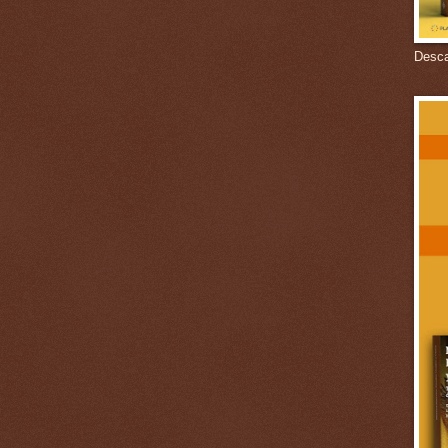
Descar