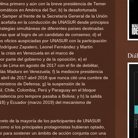
ilma primero y aún con la breve presidencia de Temer
plomáticos en América del Sur; b) la desafortunada
o Samper al frente de la Secretaría General de la Unión
 acefalía en la conducción de UNASUR desde principios
rategias simultáneas de diferentes países destinadas
ras que al logro de un candidato de consenso; d) el
os oficios auspiciadas por UNASUR con la participación
Rodríguez Zapatero, Leonel Fernández y Martín
e la crisis en Venezuela en el marco de
Diá
r parte del gobierno y de la oposición; e) el
 de Lima en agosto de 2017 con el fin de debilitar,
colás Maduro en Venezuela; f) la mediocre presidencia
 abril de 2017-abril 2018 que nunca citó una cumbre de
ministros de Defensa; g) la suspensión de la
sil, Chile, Colombia, Perú y Paraguay en el bloque
idencia pro tempore pasaba a Bolivia; y h) la salida
2018) y Ecuador (marzo 2019) del mecanismo de
reto de la mayoría de los participantes de UNASUR
como si los principales protagonistas hubieran optado,
zo para sostener un ámbito de acción conjunta con una