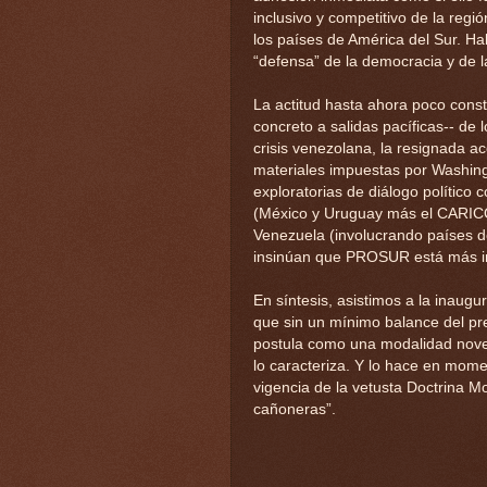
inclusivo y competitivo de la regi
los países de América del Sur. Ha
“defensa” de la democracia y de
La actitud hasta ahora poco const
concreto a salidas pacíficas-- de 
crisis venezolana, la resignada a
materiales impuestas por Washing
exploratorias de diálogo polític
(México y Uruguay más el CARICO
Venezuela (involucrando países d
insinúan que PROSUR está más inc
En síntesis, asistimos a la inaug
que sin un mínimo balance del pre
postula como una modalidad noved
lo caracteriza. Y lo hace en mom
vigencia de la vetusta Doctrina Mo
cañoneras”.