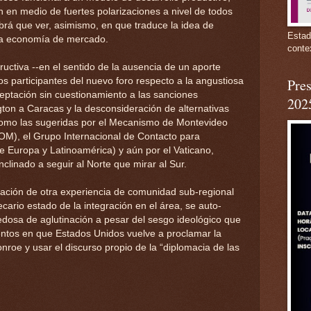
ón en medio de fuertes polarizaciones a nivel de todos
brá que ver, asimismo, en que traduce la idea de
Estad
 la economía de mercado.
conte
ructiva --en el sentido de la ausencia de un aporte
los participantes del nuevo foro respecto a la angustiosa
Pres
ceptación sin cuestionamiento a las sanciones
202
ton a Caracas y la desconsideración de alternativas
o como las sugeridas por el Mecanismo de Montevideo
M), el Grupo Internacional de Contacto para
e Europa y Latinoamérica) y aún por el Vaticano,
linado a seguir al Norte que mirar al Sur.
uración de otra experiencia de comunidad sub-regional
cario estado de la integración en el área, se auto-
osa de aglutinación a pesar del sesgo ideológico que
entos en que Estados Unidos vuelve a proclamar la
nroe y usar el discurso propio de la “diplomacia de las