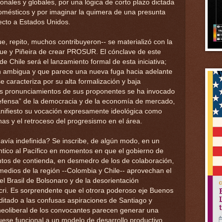
onales y globales, por una lógica de corto plazo dictada
 domésticos y por imaginar la quimera de una presunta
pecto a Estados Unidos.
, repito, muchos contribuyeron-- se materializó con la
ue y Piñeira de crear PROSUR. El cónclave de este
e Chile será el lanzamiento formal de esta iniciativa;
aún ambigua y que parece una nueva fuga hacia adelante
se caracteriza por su alta formalización y baja
asos pronunciamientos de sus proponentes se ha invocado
“defensa” de la democracia y de la economía de mercado,
nifiesto su vocación expresamente ideológica como
as y el retroceso del progresismo en el área.
avía indefinida? Se inscribe, de algún modo, en un
ántico al Pacífico en momentos en que el gobierno de
tos de contienda, en desmedro de los de colaboración,
medios de la región --Colombia y Chile-- aprovechan el
del Brasil de Bolsonaro y de la desorientación
cri. Es sorprendente que el otrora poderoso eje Buenos
ditado a las confusas aspiraciones de Santiago y
neoliberal de los convocantes parecen generar una
uese funcional a un modelo de desarrollo productivo,