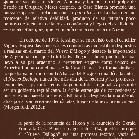
gobierno socialista electo en América y también en el golpe de
Estado en Uruguay. Meses después, la Casa Blanca prometía una
nueva etapa en la relación con su
patio trasero
. Lo hacía en un
momento de relativa debilidad, producto de su retirada poco
honrosa de Vietnam, de la crisis económica y luego del estallido del
escándalo
Watergate
, que terminaría con la renuncia de Nixon.
En octubre de 1973, Kissinger se entrevistó con el canciller
Vignes. Expuso las concesiones económicas que estaban dispuestos
a realizar en el marco del
Nuevo Diálogo
y destacó la importancia
de Argentina para que la iniciativa llegara a buen puerto, lo cual
llevó a su par argentino a pretender erigirse como
vocero
de
América Latina con el aval de la Casa Blanca. En forma similar a
lo que había ocurrido con la Alianza del Progreso una década antes,
el
Nuevo Diálogo
nunca fue más allá de la retórica y las promesas,
tendientes a aplacar la renovada
yanqui
-fobia regional. A pesar de
ser un gobierno republicano, la doble estrategia de concesiones y
presiones no parecía ser muy distinta a la desplegada una década
atrás por sus antecesores demócratas, luego de la revolución cubana
(Morgenfeld, 2012a):
A partir de la renuncia de Nixon y la asunción de Gerald
Ford a la Casa Blanca en agosto de 1974, quedó claro que
el “Nuevo Diálogo” era una promesa retórica, vacía de