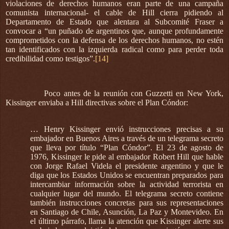
violaciones de derechos humanos eran parte de una campaña
comunista internacional- el cable de Hill cierra pidiendo al
Departamento de Estado que alentara al Subcomité Fraser a
convocar a “un puñado de argentinos que, aunque profundamente
comprometidos con la defensa de los derechos humanos, no estén
tan identificados con la izquierda radical como para perder toda
credibilidad como testigos”.
[14]
Poco antes de la reunión con Guzzetti en New York,
Kissinger enviaba a Hill directivas sobre el Plan Cóndor:
… Henry Kissinger envió instrucciones precisas a su
embajador en Buenos Aires a través de un telegrama secreto
que lleva por título “Plan Cóndor”. El 23 de agosto de
1976, Kissinger le pide al embajador Robert Hill que hable
con Jorge Rafael Videla el presidente argentino y que le
diga que los Estados Unidos se encuentran preparados para
intercambiar información sobre la actividad terrorista en
cualquier lugar del mundo. El telegrama secreto contiene
también instrucciones concretas para sus representaciones
en Santiago de Chile, Asunción, La Paz y Montevideo. En
el último párrafo, llama la atención que Kissinger alerte sus