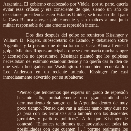
Argentina. El gobierno encabezado por Videla, por su parte, quería
evitar esas críticas y era consciente de que, siendo un año de
elecciones presidenciales en Estados Unidos, se tornaba difícil para
la Casa Blanca apoyar públicamente y sin matices a una junta
militar responsable de una cruenta represión interna.
Dos días después del golpe se reunieron Kissinger y
William D. Rogers, subsecretario de Estado, y debatieron sobre
Argentina y la postura que debía tomar la Casa Blanca frente al
golpe. Mientras Rogers anticipaba que se derramaría mucha sangre
y aconsejaba no apresurarse, Kissinger planteó que los golpistas
necesitaban del estímulo estadounidense y no quería dar la idea de
que serían hostigados por Washington. Como bien recuerda Jon
Lee Anderson en un reciente artículo, Kissinger fue casi
inmediatamente advertido por su subalterno:
“Pienso que tendremos que esperar un grado de represión
bastante alto, probablemente una gran cantidad de
derramamiento de sangre en la Argentina dentro de muy
poco tiempo. Pienso que van a aplicar mano muy dura no
ya para con los terroristas sino también con los disidentes
gremiales y partidos políticos”. A lo que Kissinger le
contestó: “Entonces tendremos que apoyarlos en todas las
posibilidades con que cuenten […] porque realmente los