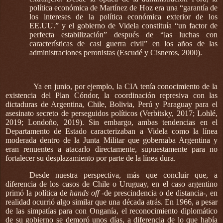
política económica de Martínez de Hoz era una “garantía de
los intereses de la política económica exterior de los
EE.UU.” y el gobierno de Videla constituía “un factor de
perfecta estabilización” después de “las luchas con
características de casi guerra civil” en los años de las
administraciones peronistas (Escudé y Cisneros, 2000).
Ya en junio, por ejemplo, la CIA tenía conocimiento de la
existencia del Plan Cóndor, la coordinación represiva con las
dictaduras de Argentina, Chile, Bolivia, Perú y Paraguay para el
asesinato secreto de perseguidos políticos (Verbitsky, 2017; Lohlé,
2019; Londoño, 2019). Sin embargo, ambas tendencias en el
Departamento de Estado caracterizaban a Videla como la línea
moderada dentro de la Junta Militar que gobernaba Argentina y
eran renuentes a atacarlo directamente, supuestamente para no
fortalecer su desplazamiento por parte de la línea dura.
Desde nuestra perspectiva, más que concluir que, a
diferencia de los casos de Chile o Uruguay, en el caso argentino
primó la política de
hands off
-de prescindencia o de distancia-, en
realidad ocurrió algo similar que una década atrás. En 1966, a pesar
de las simpatías para con Onganía, el reconocimiento diplomático
de su gobierno se demoró unos días, a diferencia de lo que había