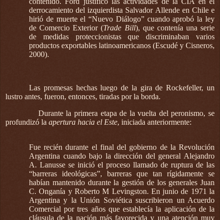
contenido. Ford justificó las actividades de la CIA en el
derrocamiento del izquierdista Salvador Allende en Chile e
hirió de muerte el “Nuevo Diálogo” cuando aprobó la ley
de Comercio Exterior (
Trade Bill
), que contenía una serie
de medidas proteccionistas que discriminaban varios
productos exportables latinoamericanos (Escudé y Cisneros,
2000).
Las promesas hechas luego de la gira de Rockefeller, un
lustro antes, fueron, entonces, tiradas por la borda.
Durante la primera etapa de la vuelta del peronismo, se
profundizó la
apertura hacia el Este
,
iniciada anteriormente:
Fue recién durante el final del gobierno de la Revolución
Argentina cuando bajo la dirección del general Alejandro
A. Lanusse se inició el proceso llamado de ruptura de las
“barreras ideológicas”, barreras que tan rígidamente se
habían mantenido durante la gestión de los generales Juan
C. Onganía y Roberto M Levingston. En junio de 1971 la
Argentina y la Unión Soviética suscribieron un Acuerdo
Comercial por tres años que establecía la aplicación de la
cláusula de la nación más favorecida y una atención muy