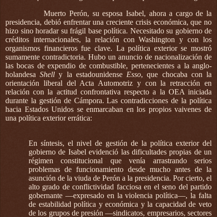
Muerto Perón, su esposa Isabel, ahora a cargo de la
presidencia, debió enfrentar una creciente crisis económica, que no
hizo sino horadar su frágil base política. Necesitado su gobierno de
créditos internacionales, la relación con Washington y con los
organismos financieros fue clave. La política exterior se mostró
sumamente contradictoria. Hubo un anuncio de nacionalización de
las bocas de expendio de combustible, pertenecientes a la anglo-
holandesa
Shell
y la estadounidense
Esso
, que chocaba con la
orientación liberal del Acta Automotriz y con la retracción en
relación con la actitud confrontativa respecto a la OEA iniciada
durante la gestión de Cámpora. Las contradicciones de la política
hacia Estados Unidos se enmarcaban en los propios vaivenes de
una política exterior errática:
En síntesis, el nivel de gestión de la política exterior del
gobierno de Isabel evidenció las dificultades propias de un
régimen constitucional que venía arrastrando serios
problemas de funcionamiento desde mucho antes de la
asunción de la viuda de Perón a la presidencia. Por cierto, el
alto grado de conflictividad facciosa en el seno del partido
gobernante —expresado en la violencia política—, la falta
de estabilidad política y económica y la capacidad de veto
de los grupos de presión —sindicatos, empresarios, sectores