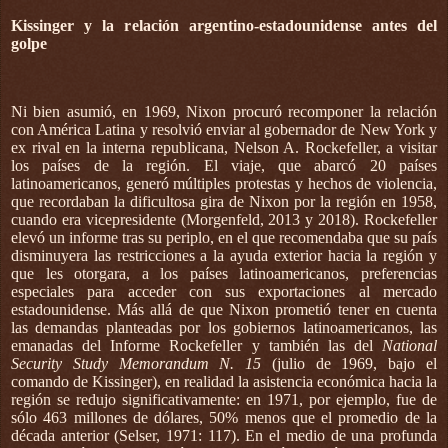
Kissinger y la relación argentino-estadounidense antes del
golpe
Ni bien asumió, en 1969, Nixon procuró recomponer la relación
con América Latina y resolvió enviar al gobernador de New York y
ex rival en la interna republicana, Nelson A. Rockefeller, a visitar
los países de la región. El viaje, que abarcó 20 países
latinoamericanos, generó múltiples protestas y hechos de violencia,
que recordaban la dificultosa gira de Nixon por la región en 1958,
cuando era vicepresidente (Morgenfeld, 2013 y 2018). Rockefeller
elevó un informe tras su periplo, en el que recomendaba que su país
disminuyera las restricciones a la ayuda exterior hacia la región y
que les otorgara, a los países latinoamericanos, preferencias
especiales para acceder con sus exportaciones al mercado
estadounidense. Más allá de que Nixon prometió tener en cuenta
las demandas planteadas por los gobiernos latinoamericanos, las
emanadas del Informe Rockefeller y también las del
National
Security Study Memorandum N. 15
(julio de 1969, bajo el
comando de Kissinger), en realidad la asistencia económica hacia la
región se redujo significativamente: en 1971, por ejemplo, fue de
sólo 463 millones de dólares, 50% menos que el promedio de la
década anterior (Selser, 1971: 117). En el medio de una profunda