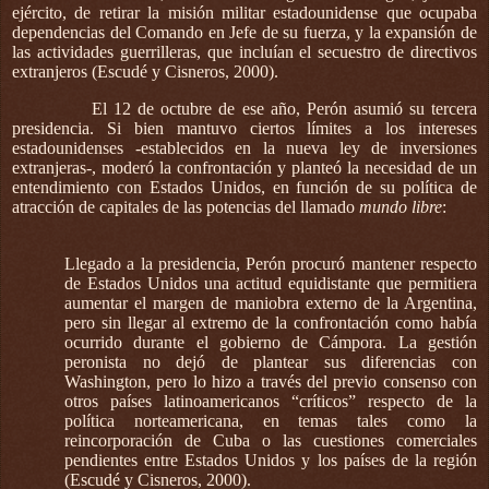
ejército, de retirar la misión militar estadounidense que ocupaba
dependencias del Comando en Jefe de su fuerza, y la expansión de
las actividades guerrilleras, que incluían el secuestro de directivos
extranjeros (Escudé y Cisneros, 2000).
El 12 de octubre de ese año, Perón asumió su tercera
presidencia. Si bien mantuvo ciertos límites a los intereses
estadounidenses -establecidos en la nueva ley de inversiones
extranjeras-, moderó la confrontación y planteó la necesidad de un
entendimiento con Estados Unidos, en función de su política de
atracción de capitales de las potencias del llamado
mundo libre
:
Llegado a la presidencia, Perón procuró mantener respecto
de Estados Unidos una actitud equidistante que permitiera
aumentar el margen de maniobra externo de la Argentina,
pero sin llegar al extremo de la confrontación como había
ocurrido durante el gobierno de Cámpora. La gestión
peronista no dejó de plantear sus diferencias con
Washington, pero lo hizo a través del previo consenso con
otros países latinoamericanos “críticos” respecto de la
política norteamericana, en temas tales como la
reincorporación de Cuba o las cuestiones comerciales
pendientes entre Estados Unidos y los países de la región
(Escudé y Cisneros, 2000).