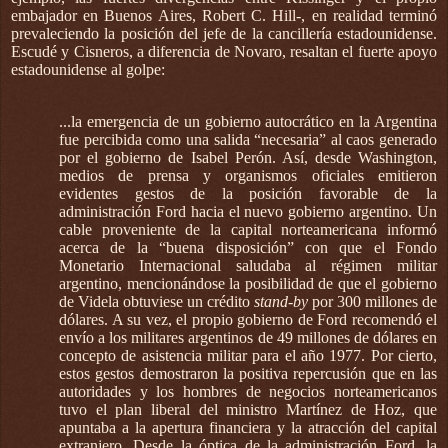
embajador en Buenos Aires, Robert C. Hill-, en realidad terminó
prevaleciendo la posición del jefe de la cancillería estadounidense.
Escudé y Cisneros, a diferencia de Novaro, resaltan el fuerte apoyo
estadounidense al golpe:
...la emergencia de un gobierno autocrático en la Argentina
fue percibida como una salida “necesaria” al caos generado
por el gobierno de Isabel Perón. Así, desde Washington,
medios de prensa y organismos oficiales emitieron
evidentes gestos de la posición favorable de la
administración Ford hacia el nuevo gobierno argentino. Un
cable proveniente de la capital norteamericana informó
acerca de la “buena disposición” con que el Fondo
Monetario Internacional saludaba al régimen militar
argentino, mencionándose la posibilidad de que el gobierno
de Videla obtuviese un crédito
stand-by
por 300 millones de
dólares. A su vez, el propio gobierno de Ford recomendó el
envío a los militares argentinos de 49 millones de dólares en
concepto de asistencia militar para el año 1977. Por cierto,
estos gestos demostraron la positiva repercusión que en las
autoridades y los hombres de negocios norteamericanos
tuvo el plan liberal del ministro Martínez de Hoz, que
apuntaba a la apertura financiera y la atracción del capital
extranjero. Desde la óptica de la administración Ford, la