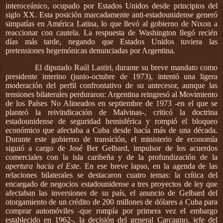
interoceánico, ocupado por Estados Unidos desde principios del
siglo XX. Esta posición marcadamente anti-estadounidense generó
simpatías en América Latina, lo que llevó al gobierno de Nixon a
reaccionar con cautela. La respuesta de Washington llegó recién
días más tarde, negando que Estados Unidos tuviera las
pretensiones hegemónicas denunciadas por Argentina.
El diputado Raúl Lastiri, durante su breve mandato como
presidente interino (junio-octubre de 1973), intentó una ligera
moderación del perfil confrontativo de su antecesor, aunque las
tensiones bilaterales perduraron: Argentina reingresó al Movimiento
de los Países No Alineados en septiembre de 1973 -en el que se
planteó la reivindicación de Malvinas-, criticó la doctrina
estadounidense de seguridad hemisférica y rompió el bloqueo
económico que afectaba a Cuba desde hacía más de una década.
Durante este gobierno de transición, el ministerio de economía
siguió a cargo de José Ber Gelbard, impulsor de los acuerdos
comerciales con la isla caribeña y de la profundización de la
apertura hacia el Este
. En ese breve lapso, en la agenda de las
relaciones bilaterales se destacaron cuatro temas: la crítica del
encargado de negocios estadounidense a tres proyectos de ley que
afectaban las inversiones de su país, el anuncio de Gelbard del
otorgamiento de un crédito de 200 millones de dólares a Cuba para
comprar automóviles -que rompía por primera vez el embargo
establecido en 1962-, la decisión del general Carcagno, jefe del