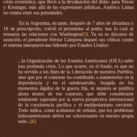
crisis económica -que llevó a la devaluación del dólar- para Nixon
y Kissinger, más allá de las expresiones públicas, América Latina
no estaba entre sus prioridades.
En la Argentina, en tanto, después de 7 años de dictadura y
18 de proscripción, volvió el peronismo al poder, tras lo cual se
tensaron las relaciones con Washington
[5]
. Ya en su discurso de
asunción, el presidente Héctor Cámpora disparó sus críticas contra
el sistema interamericano liderado por Estados Unidos:
...la Organización de los Estados Americanos (OEA) sufre
una profunda crisis. Lo que ocurre, en el fondo, es que no
ha servido a los fines de la Liberación de nuestros Pueblos,
sino que por el contrario ha contribuido a mantenerlos en la
dependencia y en el subdesarrollo. Surgida en los
momentos álgidos de la guerra fría, ni siquiera se justifica
ahora dentro de ese contexto, que debe considerarse
totalmente superado por la nueva perspectiva internacional
de la coexistencia pacífica y el multipolarismo creciente.
Todo indica, como acabamos de señalar, que los problemas
latinoamericanos deben ser solucionados en nuestra propia
sede...
[6]