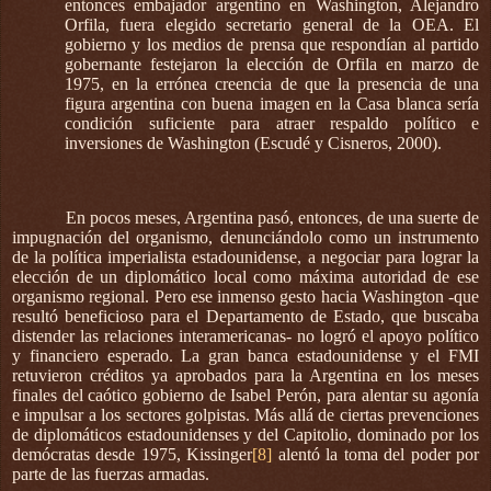
entonces embajador argentino en Washington, Alejandro
Orfila, fuera elegido secretario general de la OEA. El
gobierno y los medios de prensa que respondían al partido
gobernante festejaron la elección de Orfila en marzo de
1975, en la errónea creencia de que la presencia de una
figura argentina con buena imagen en la Casa blanca sería
condición suficiente para atraer respaldo político e
inversiones de Washington (Escudé y Cisneros, 2000).
En pocos meses, Argentina pasó, entonces, de una suerte de
impugnación del organismo, denunciándolo como un instrumento
de la política imperialista estadounidense, a negociar para lograr la
elección de un diplomático local como máxima autoridad de ese
organismo regional. Pero ese inmenso gesto hacia Washington -que
resultó beneficioso para el Departamento de Estado, que buscaba
distender las relaciones interamericanas- no logró el apoyo político
y financiero esperado. La gran banca estadounidense y el FMI
retuvieron créditos ya aprobados para la Argentina en los meses
finales del caótico gobierno de Isabel Perón, para alentar su agonía
e impulsar a los sectores golpistas. Más allá de ciertas prevenciones
de diplomáticos estadounidenses y del Capitolio, dominado por los
demócratas desde 1975, Kissinger
[8]
alentó la toma del poder por
parte de las fuerzas armadas.