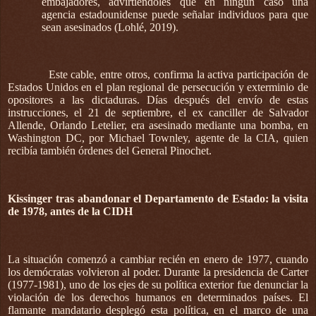
embajadores, advirtiéndoles que en ningún caso una
agencia estadounidense puede señalar individuos para que
sean asesinados (Lohlé, 2019).
Este cable, entre otros, confirma la activa participación de
Estados Unidos en el plan regional de persecución y exterminio de
opositores a las dictaduras. Días después del envío de estas
instrucciones, el 21 de septiembre, el ex canciller de Salvador
Allende, Orlando Letelier, era asesinado mediante una bomba, en
Washington DC, por Michael Townley, agente de la CIA, quien
recibía también órdenes del General Pinochet.
Kissinger tras abandonar el Departamento de Estado: la visita
de 1978, antes de la CIDH
La situación comenzó a cambiar recién en enero de 1977, cuando
los demócratas volvieron al poder. Durante la presidencia de Carter
(1977-1981), uno de los ejes de su política exterior fue denunciar la
violación de los derechos humanos en determinados países. El
flamante mandatario desplegó esta política, en el marco de una