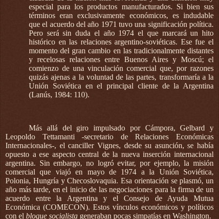
especial para los productos manufacturados. Si bien sus
términos eran exclusivamente económicos, es indudable
que el acuerdo del año 1971 tuvo una significación política.
Pero será sin duda el año 1974 el que marcará un hito
histórico en las relaciones argentino-soviéticas. Ese fue el
momento del gran cambio en las tradicionalmente distantes
y recelosas relaciones entre Buenos Aires y Moscú; el
comienzo de una vinculación comercial que, por razones
quizás ajenas a la voluntad de las partes, transformaría a la
Unión Soviética en el principal cliente de la Argentina
(Lanús, 1984: 110).
Más allá del giro impulsado por Cámpora, Gelbard y
Leopoldo Tettamanti -secretario de Relaciones Económicas
Internacionales-, el canciller Vignes, desde su asunción, se había
opuesto a ese aspecto central de la nueva inserción internacional
argentina. Sin embargo, no logró evitar, por ejemplo, la misión
comercial que viajó en mayo de 1974 a la Unión Soviética,
Polonia, Hungría y Checoslovaquia. Esa orientación se plasmó, un
año más tarde, en el inicio de las negociaciones para la firma de un
acuerdo entre la Argentina y el Consejo de Ayuda Mutua
Económica (COMECON). Estos vínculos económicos y políticos
con el
bloque socialista
generaban pocas simpatías en Washington.