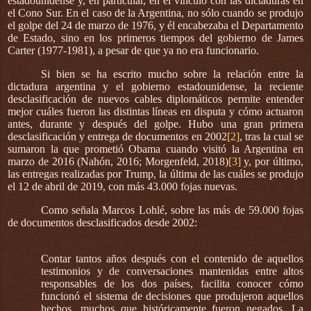
estadounidense y, en particular, en el vínculo con las dictaduras en
el Cono Sur. En el caso de la Argentina, no sólo cuando se produjo
el golpe del 24 de marzo de 1976, y él encabezaba el Departamento
de Estado, sino en los primeros tiempos del gobierno de James
Carter (1977-1981), a pesar de que ya no era funcionario.
Si bien se ha escrito mucho sobre la relación entre la
dictadura argentina y el gobierno estadounidense, la reciente
desclasificación de nuevos cables diplomáticos permite entender
mejor cuáles fueron las distintas líneas en disputa y cómo actuaron
antes, durante y después del golpe. Hubo una gran primera
desclasificación y entrega de documentos en 2002
[2]
, tras la cual se
sumaron la que prometió Obama cuando visitó la Argentina en
marzo de 2016 (Nahón, 2016; Morgenfeld, 2018)
[3]
y, por último,
las entregas realizadas por Trump, la última de las cuáles se produjo
el 12 de abril de 2019, con más 43.000 fojas nuevas.
Como señala Marcos Lohlé, sobre las más de 59.000 fojas
de documentos desclasificados desde 2002:
Contar tantos años después con el contenido de aquellos
testimonios y de conversaciones mantenidas entre altos
responsables de los dos países, facilita conocer cómo
funcionó el sistema de decisiones que produjeron aquellos
hechos, muchos que históricamente fueron negados. La