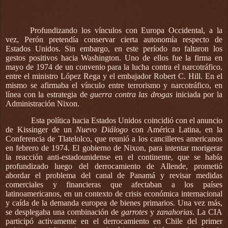
Profundizando los vínculos con Europa Occidental, a la
vez, Perón pretendía conservar cierta autonomía respecto de
Estados Unidos. Sin embargo, en este período no faltaron los
gestos positivos hacia Washington. Uno de ellos fue la firma en
mayo de 1974 de un convenio para la lucha contra el narcotráfico,
entre el ministro López Rega y el embajador Robert C. Hill. En el
mismo se afirmaba el vínculo entre terrorismo y narcotráfico, en
línea con la estrategia de
guerra contra las drogas
iniciada por la
Administración Nixon.
Esta política hacia Estados Unidos coincidió con el anuncio
de Kissinger de un
Nuevo Diálogo
con América Latina, en la
Conferencia de Tlatelolco, que reunió a los cancilleres americanos
en febrero de 1974. El gobierno de Nixon, para intentar morigerar
la reacción anti-estadounidense en el continente, que se había
profundizado luego del derrocamiento de Allende, prometió
abordar el problema del canal de Panamá y revisar medidas
comerciales y financieras que afectaban a los países
latinoamericanos, en un contexto de crisis económica internacional
y caída de la demanda europea de bienes primarios. Una vez más,
se desplegaba una combinación de
garrotes
y
zanahorias
. La CIA
participó activamente en el derrocamiento en Chile del primer