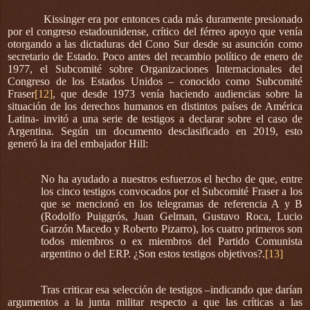
Kissinger era por entonces cada más duramente presionado
por el congreso estadounidense, crítico del férreo apoyo que venía
otorgando a las dictaduras del Cono Sur desde su asunción como
secretario de Estado. Poco antes del recambio político de enero de
1977, el Subcomité sobre Organizaciones Internacionales del
Congreso de los Estados Unidos – conocido como Subcomité
Fraser
[12]
, que desde 1973 venía haciendo audiencias sobre la
situación de los derechos humanos en distintos países de América
Latina- invitó a una serie de testigos a declarar sobre el caso de
Argentina. Según un documento desclasificado en 2019, esto
generó la ira del embajador Hill:
No ha ayudado a nuestros esfuerzos el hecho de que, entre
los cinco testigos convocados por el Subcomité Fraser a los
que se mencionó en los telegramas de referencia A y B
(Rodolfo Puiggrós, Juan Gelman, Gustavo Roca, Lucio
Garzón Macedo y Roberto Pizarro), los cuatro primeros son
todos miembros o ex miembros del Partido Comunista
argentino o del ERP. ¿Son estos testigos objetivos?.
[13]
Tras criticar esa selección de testigos –indicando que darían
argumentos a la junta militar respecto a que las críticas a las