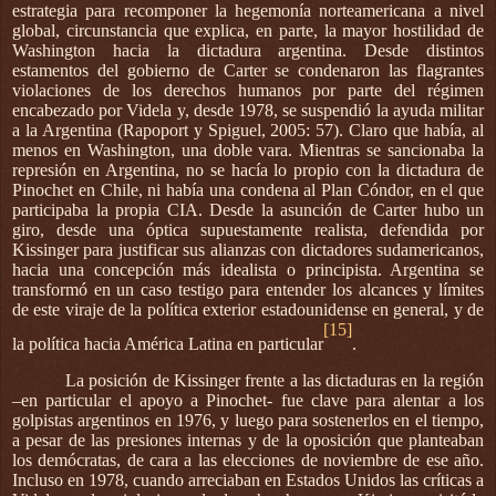
estrategia para recomponer la hegemonía norteamericana a nivel
global, circunstancia que explica, en parte, la mayor hostilidad de
Washington hacia la dictadura argentina. Desde distintos
estamentos del gobierno de Carter se condenaron las flagrantes
violaciones de los derechos humanos por parte del régimen
encabezado por Videla y, desde 1978, se suspendió la ayuda militar
a la Argentina (Rapoport y Spiguel, 2005: 57). Claro que había, al
menos en Washington, una doble vara. Mientras se sancionaba la
represión en Argentina, no se hacía lo propio con la dictadura de
Pinochet en Chile, ni había una condena al Plan Cóndor, en el que
participaba la propia CIA. Desde la asunción de Carter hubo un
giro, desde una óptica supuestamente realista, defendida por
Kissinger para justificar sus alianzas con dictadores sudamericanos,
hacia una concepción más idealista o principista. Argentina se
transformó en un caso testigo para entender los alcances y límites
de este viraje de la política exterior estadounidense en general, y de
[15]
la política hacia América Latina en particular
.
La posición de Kissinger frente a las dictaduras en la región
–en particular el apoyo a Pinochet- fue clave para alentar a los
golpistas argentinos en 1976, y luego para sostenerlos en el tiempo,
a pesar de las presiones internas y de la oposición que planteaban
los demócratas, de cara a las elecciones de noviembre de ese año.
Incluso en 1978, cuando arreciaban en Estados Unidos las críticas a