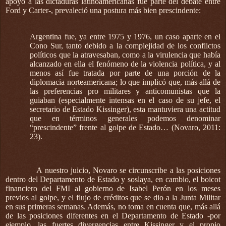
apoyo a las dictaduras latinoamericanas fue parte del debate entre
Ford y Carter-, prevaleció una postura más bien prescindente:
Argentina fue, ya entre 1975 y 1976, un caso aparte en el
Cono Sur, tanto debido a la complejidad de los conflictos
políticos que la atravesaban, como a la virulencia que había
alcanzado en ella el fenómeno de la violencia política, y al
menos así fue tratada por parte de una porción de la
diplomacia norteamericana; lo que implicó que, más allá de
las preferencias pro militares y anticomunistas que la
guiaban (especialmente intensas en el caso de su jefe, el
secretario de Estado Kissinger), esta mantuviera una actitud
que en términos generales podemos denominar
“prescindente” frente al golpe de Estado… (Novaro, 2011:
23).
A nuestro juicio, Novaro se circunscribe a las posiciones
dentro del Departamento de Estado y soslaya, en cambio, el boicot
financiero del FMI al gobierno de Isabel Perón en los meses
previos al golpe, y el flujo de créditos que se dio a la Junta Militar
en sus primeras semanas. Además, no toma en cuenta que, más allá
de las posiciones diferentes en el Departamento de Estado -por
ejemplo, las fuertes divergencias entre Kissinger y el propio