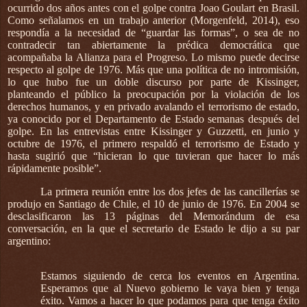
ocurrido dos años antes con el golpe contra Joao Goulart en Brasil.
Como señalamos en un trabajo anterior (Morgenfeld, 2014), eso
respondía a la necesidad de “guardar las formas”, o sea de no
contradecir tan abiertamente la prédica democrática que
acompañaba la Alianza para el Progreso. Lo mismo puede decirse
respecto al golpe de 1976. Más que una política de no intromisión,
lo que hubo fue un doble discurso por parte de Kissinger,
planteando el público la preocupación por la violación de los
derechos humanos, y en privado avalando el terrorismo de estado,
ya conocido por el Departamento de Estado semanas después del
golpe. En las entrevistas entre Kissinger y Guzzetti, en junio y
octubre de 1976, el primero respaldó el terrorismo de Estado y
hasta sugirió que “hicieran lo que tuvieran que hacer lo más
rápidamente posible”.
La primera reunión entre los dos jefes de las cancillerías se
produjo en Santiago de Chile, el 10 de junio de 1976. En 2004 se
desclasificaron las 13 páginas del Memorándum de esa
conversación, en la que el secretario de Estado le dijo a su par
argentino:
Estamos siguiendo de cerca los eventos en Argentina.
Esperamos que al Nuevo gobierno le vaya bien y tenga
éxito. Vamos a hacer lo que podamos para que tenga éxito