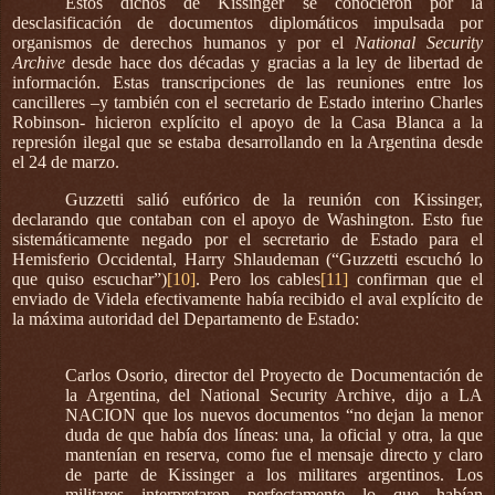
Estos dichos de Kissinger se conocieron por la
desclasificación de documentos diplomáticos impulsada por
organismos de derechos humanos y por el
National Security
Archive
desde hace dos décadas y gracias a la ley de libertad de
información. Estas transcripciones de las reuniones entre los
cancilleres –y también con el secretario de Estado interino Charles
Robinson- hicieron explícito el apoyo de la Casa Blanca a la
represión ilegal que se estaba desarrollando en la Argentina desde
el 24 de marzo.
Guzzetti salió eufórico de la reunión con Kissinger,
declarando que contaban con el apoyo de Washington. Esto fue
sistemáticamente negado por el secretario de Estado para el
Hemisferio Occidental, Harry Shlaudeman (“Guzzetti escuchó lo
que quiso escuchar”)
[10]
. Pero los cables
[11]
confirman que el
enviado de Videla efectivamente había recibido el aval explícito de
la máxima autoridad del Departamento de Estado:
Carlos Osorio, director del Proyecto de Documentación de
la Argentina, del National Security Archive, dijo a LA
NACION que los nuevos documentos “no dejan la menor
duda de que había dos líneas: una, la oficial y otra, la que
mantenían en reserva, como fue el mensaje directo y claro
de parte de Kissinger a los militares argentinos. Los
militares interpretaron perfectamente lo que habían