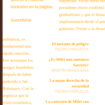
izquierdas. Pocas horas de
exclusivo en la página.
presidente electo confirmó
gradualismo y que el brutal
Suscribirse
implementaría desde el pri
gobierno. Frente a la desa
militancia, es
El instante de peligro
fundamental una
PEDRO PERUCCA
rápida reacción.
¿Es Milei una amenaza
Eso aconsejan los
fascista?
amigos brasileños,
MARTÍN MOSQUERA
después de haber
La mano derecha de la
padecido a Jair
oscuridad
Bolsonaro. Con la
PEDRO PERUCCA
urgencia que la
La conexión de Milei con
crisis económica,