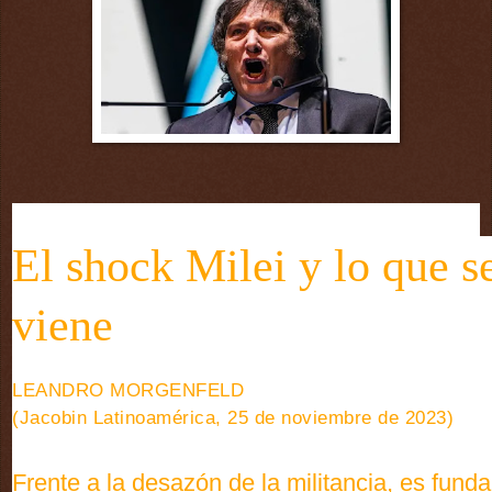
El shock Milei y lo que s
viene
LEANDRO MORGENFELD
(Jacobin Latinoamérica, 25 de noviembre de 2023)
Frente a la desazón de la militancia, es fund