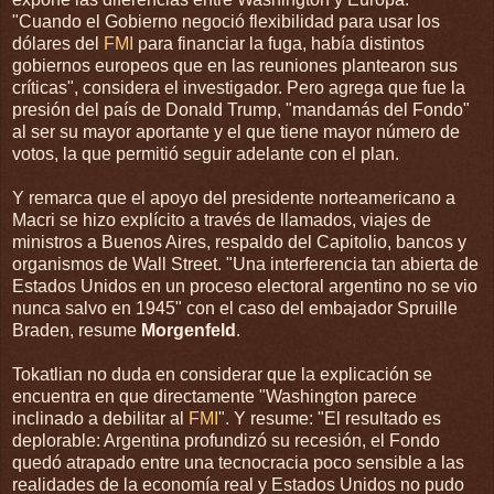
"Cuando el Gobierno negoció flexibilidad para usar los
dólares del
FMI
para financiar la fuga, había distintos
gobiernos europeos que en las reuniones plantearon sus
críticas", considera el investigador. Pero agrega que fue la
presión del país de Donald Trump, "mandamás del Fondo"
al ser su mayor aportante y el que tiene mayor número de
votos, la que permitió seguir adelante con el plan.
Y remarca que el apoyo del presidente norteamericano a
Macri se hizo explícito a través de llamados, viajes de
ministros a Buenos Aires, respaldo del Capitolio, bancos y
organismos de Wall Street. "Una interferencia tan abierta de
Estados Unidos en un proceso electoral argentino no se vio
nunca salvo en 1945" con el caso del embajador Spruille
Braden, resume
Morgenfeld
.
Tokatlian no duda en considerar que la explicación se
encuentra en que directamente "Washington parece
inclinado a debilitar al
FMI
". Y resume: "El resultado es
deplorable: Argentina profundizó su recesión, el Fondo
quedó atrapado entre una tecnocracia poco sensible a las
realidades de la economía real y Estados Unidos no pudo