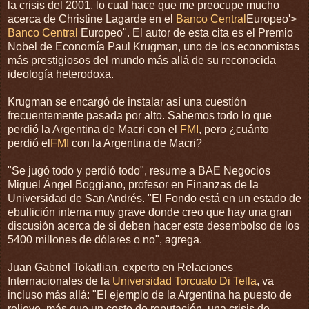
la crisis del 2001, lo cual hace que me preocupe mucho
acerca de Christine Lagarde en el
Banco Central
Europeo'>
Banco Central
Europeo". El autor de esta cita es el Premio
Nobel de Economía Paul Krugman, uno de los economistas
más prestigiosos del mundo más allá de su reconocida
ideología heterodoxa.
Krugman se encargó de instalar así una cuestión
frecuentemente pasada por alto. Sabemos todo lo que
perdió la Argentina de Macri con el
FMI
, pero ¿cuánto
perdió el
FMI
con la Argentina de Macri?
"Se jugó todo y perdió todo", resume a BAE Negocios
Miguel Ángel Boggiano, profesor en Finanzas de la
Universidad de San Andrés. "El Fondo está en un estado de
ebullición interna muy grave donde creo que hay una gran
discusión acerca de si deben hacer este desembolso de los
5400 millones de dólares o no", agrega.
Juan Gabriel Tokatlian, experto en Relaciones
Internacionales de la
Universidad Torcuato Di Tella
, va
incluso más allá: "El ejemplo de la Argentina ha puesto de
relieve, más que un costo de reputación, una crisis de