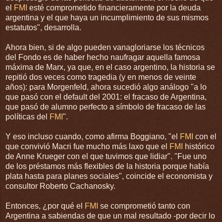
el
FMI
esté comprometido financieramente por la deuda
argentina y el que haya un incumplimiento de sus mismos
estatutos", desarrolla.
Ahora bien, si de algo pueden vanagloriarse los técnicos
del Fondo es de haber hecho naufragar aquella famosa
máxima de Marx, ya que, en el caso argentino, la historia se
repitió dos veces como tragedia (y en menos de veinte
años): para Morgenfeld, ahora sucedió algo análogo "a lo
que pasó con el default del 2001: el fracaso de Argentina,
que pasó de alumno perfecto a símbolo de fracaso de las
políticas del
FMI
".
Y eso incluso cuando, como afirma Boggiano, "el
FMI
con el
que convivió Macri fue mucho más laxo que el
FMI
histórico
de Anne Krueger con el que tuvimos que lidiar". "Fue uno
de los préstamos más flexibles de la historia porque había
plata hasta para planes sociales", coincide el economista y
consultor Roberto Cachanosky.
Entonces, ¿por qué el
FMI
se comprometió tanto con
Argentina a sabiendas de que un mal resultado -por decir lo