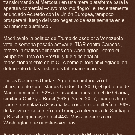
transformando al Mercosur en una mera plataforma para la
apertura comercial –cuyo máximo “logro”, el recientemente
anunciado Acuerdo con la Unión Europea, tampoco
prosperará, luego del voto negativo de esta semana en el
parlamento austríaco-.
Macri avaló la política de Trump de asediar a Venezuela –
votó la semana pasada activar el TIAR contra Caracas-,
reforzó iniciativas alineadas con Washington –como el
Grupo de Lima o la Prosur- y fue funcional al
reposicionamiento de la OEA como el foro privilegiado, en
detrimento de las instancias latinoamericanas.
En las Naciones Unidas, Argentina profundizó el
alineamiento con Estados Unidos. En 2016, el gobierno de
Macri coincidió el 52% de las votaciones con el de Obama,
similar a Chile y a Brasil (56%). Ya en 2017, cuando Jorge
Faurie reemplazó a Susana Malcorra en cancillería, el 59%
de las veces se alineó con Trump, a diferencia de Santiago
y Brasilia, que cayeron al 44%. Más alineados con
Washington que nuestros vecinos.
A pesar de sus deseos, la aparición de Macri en la vidriera