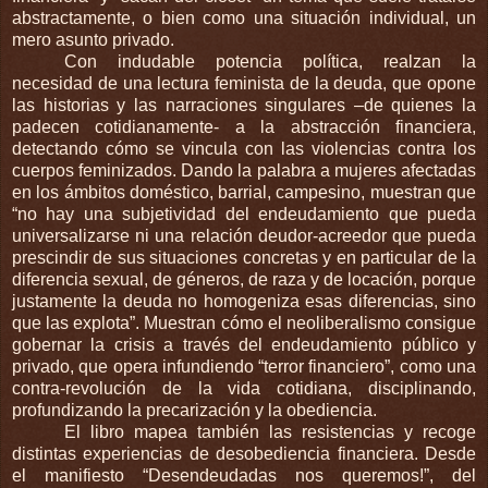
abstractamente, o bien como una situación individual, un
mero asunto privado.
Con indudable potencia política, realzan la
necesidad de una lectura feminista de la deuda, que opone
las historias y las narraciones singulares –de quienes la
padecen cotidianamente- a la abstracción financiera,
detectando cómo se vincula con las violencias contra los
cuerpos feminizados. Dando la palabra a mujeres afectadas
en los ámbitos doméstico, barrial, campesino, muestran que
“no hay una subjetividad del endeudamiento que pueda
universalizarse ni una relación deudor-acreedor que pueda
prescindir de sus situaciones concretas y en particular de la
diferencia sexual, de géneros, de raza y de locación, porque
justamente la deuda no homogeniza esas diferencias, sino
que las explota”. Muestran cómo el neoliberalismo consigue
gobernar la crisis a través del endeudamiento público y
privado, que opera infundiendo “terror financiero”, como una
contra-revolución de la vida cotidiana, disciplinando,
profundizando la precarización y la obediencia.
El libro mapea también las resistencias y recoge
distintas experiencias de desobediencia financiera. Desde
el manifiesto “Desendeudadas nos queremos!”, del