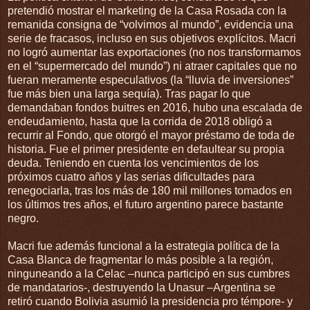
pretendió mostrar el marketing de la Casa Rosada con la
remanida consigna de “volvimos al mundo”, evidencia una
serie de fracasos, incluso en sus objetivos explícitos. Macri
no logró aumentar las exportaciones (no nos transformamos
en el “supermercado del mundo”) ni atraer capitales que no
fueran meramente especulativos (la “lluvia de inversiones”
fue más bien una larga sequía). Tras pagar lo que
demandaban fondos buitres en 2016, hubo una escalada de
endeudamiento, hasta que la corrida de 2018 obligó a
recurrir al Fondo, que otorgó el mayor préstamo de toda de
historia. Fue el primer presidente en defaultear su propia
deuda. Teniendo en cuenta los vencimientos de los
próximos cuatro años y las serias dificultades para
renegociarla, tras los más de 180 mil millones tomados en
los últimos tres años, el futuro argentino parece bastante
negro.
Macri fue además funcional a la estrategia política de la
Casa Blanca de fragmentar lo más posible a la región,
ninguneando a la Celac –nunca participó en sus cumbres
de mandatarios-, destruyendo la Unasur –Argentina se
retiró cuando Bolivia asumió la presidencia pro témpore- y