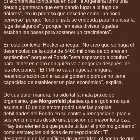
El economista concuerda en que "la Argentina tomó una
deuda gigantesca que está dando lugar a la fuga de
dólares", en un proceso que describe como "un poco
perverso" porque "todo el país se endeuda para financiar la
fuga de algunos" y porque "en esas divisas fugadas
estaban las bases para sostener un crecimiento".
En este contexto, Hecker arriesga: "No creo que se haga el
desembolso de la cuota de 5400 millones de dólares en
septiembre" porque el Fondo "está esperando a octubre"
para "tener en claro con quién va a negociar después" de
las elecciones. "El
FMI
no va a negociar ninguna
reestructuración con el actual gobierno porque no tiene
capacidad de establecer un plan económico", explica.
De cualquier manera, ha sido tal la mala praxis del
organismo, que
Morgenfeld
plantea que el gobierno que
asuma el 10 de diciembre podrá usar las propias
debilidades del Fondo en su contra y renegociar el plan y
sus vencimientos desde una posición de mayor fortaleza.
"Hay tres elementos que puede utilizar el próximo gobierno"
como estrategias políticas de renegociación: "El
desprestigio de las políticas de austeridad, el hecho de que