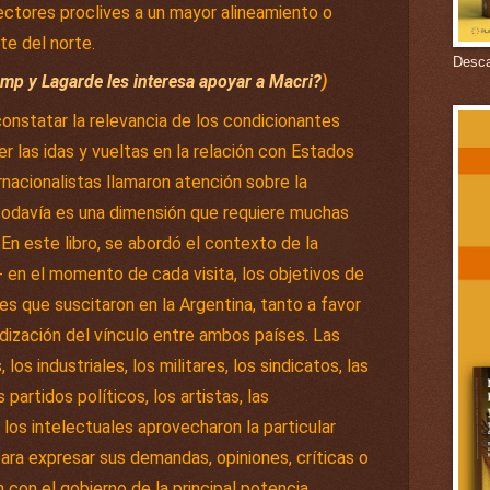
ectores proclives a un mayor alineamiento o
te del norte.
Descar
mp y Lagarde les interesa apoyar a Macri?
)
onstatar la relevancia de los condicionantes
er las idas y vueltas en la relación con Estados
ernacionalistas llamaron atención sobre la
todavía es una dimensión que requiere muchas
 En este libro, se abordó el contexto de la
l- en el momento de cada visita, los objetivos de
es que suscitaron en la Argentina, tanto a favor
dización del vínculo entre ambos países. Las
os industriales, los militares, los sindicatos, las
 partidos políticos, los artistas, las
 los intelectuales aprovecharon la particular
para expresar sus demandas, opiniones, críticas o
n con el gobierno de la principal potencia