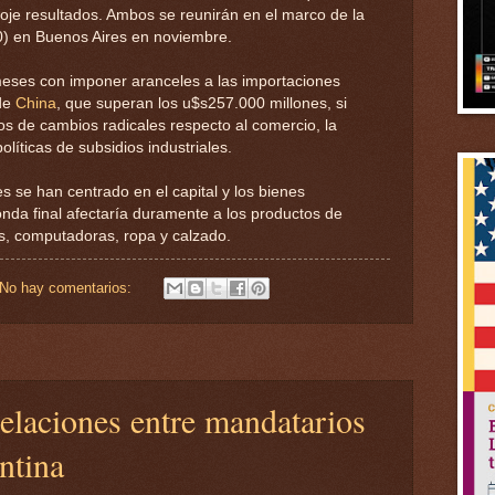
oje resultados. Ambos se reunirán en el marco de la
0) en Buenos Aires en noviembre.
ses con imponer aranceles a las importaciones
de
China
, que superan los u$s257.000 millones, si
s de cambios radicales respecto al comercio, la
olíticas de subsidios industriales.
s se han centrado en el capital y los bienes
onda final afectaría duramente a los productos de
s, computadoras, ropa y calzado.
No hay comentarios:
relaciones entre mandatarios
ntina