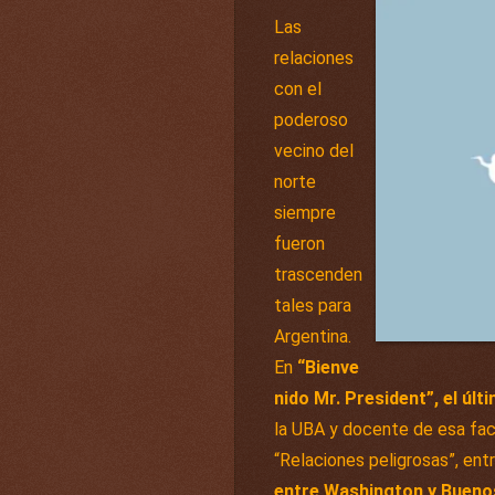
Las
relaciones
con el
poderoso
vecino del
norte
siempre
fueron
trascenden
tales para
Argentina.
En
“Bienve
nido Mr. President”, el úl
la UBA y docente de esa facu
“Relaciones peligrosas”, entr
entre Washington y Bueno