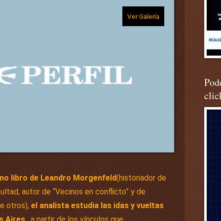
Ver Galería
Podc
clic
timo libro de Leandro Morgenfeld
(historiador de
ltad, autor de “Vecinos en conflicto” y de
e otros),
el analista estudia las idas y vueltas
s Aires
, a partir de los vínculos que