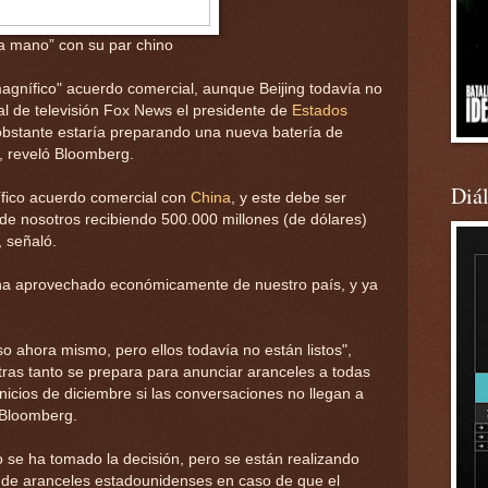
a mano” con su par chino
magnífico" acuerdo comercial, aunque Beijing todavía no
anal de televisión Fox News el presidente de
Estados
obstante estaría preparando una nueva batería de
, reveló Bloomberg.
Diá
fico acuerdo comercial con
China
, y este debe ser
de nosotros recibiendo 500.000 millones (de dólares)
, señaló.
a aprovechado económicamente de nuestro país, y ya
so ahora mismo, pero ellos todavía no están listos",
ras tanto se prepara para anunciar aranceles a todas
nicios de diciembre si las conversaciones no llegan a
 Bloomberg.
 se ha tomado la decisión, pero se están realizando
a de aranceles estadounidenses en caso de que el