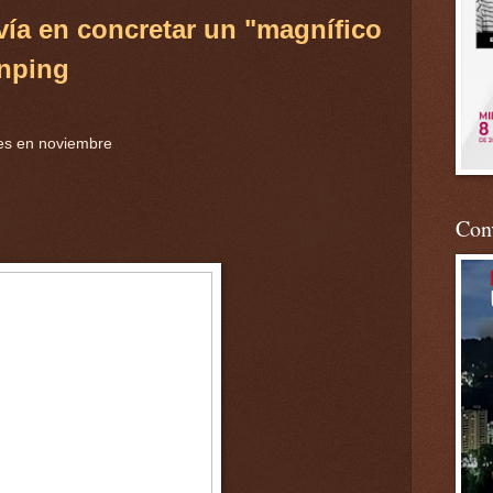
vía en concretar un "magnífico
inping
es en noviembre
Conv