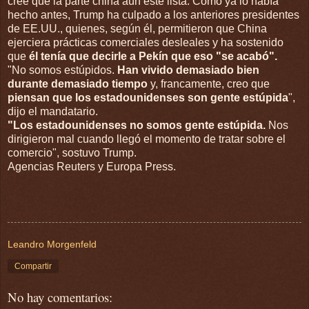
cree que la parte china aún esté lista. Como ya lo había
hecho antes, Trump ha culpado a los anteriores presidentes
de EE.UU., quienes, según él, permitieron que China
ejerciera prácticas comerciales desleales y ha sostenido
que
él tenía que decirle a Pekín que eso "se acabó".
"No somos estúpidos.
Han vivido demasiado bien
durante demasiado tiempo
y, francamente, creo que
piensan que los estadounidenses son gente estúpida
",
dijo el mandatario.
"Los estadounidenses no somos gente estúpida.
Nos
dirigieron mal cuando llegó el momento de tratar sobre el
comercio", sostuvo Trump.
Agencias Reuters y Europa Press.
Leandro Morgenfeld
Compartir
No hay comentarios: