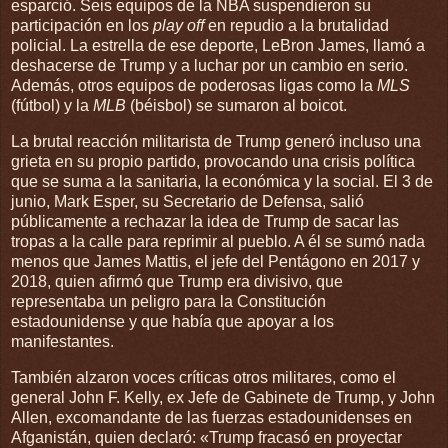
esparció. Seis equipos de la NBA suspendieron su
participación en los
play off
en repudio a la brutalidad
policial. La estrella de ese deporte, LeBron James, llamó a
deshacerse de Trump y a luchar por un cambio en serio.
Además, otros equipos de poderosas ligas como la
MLS
(fútbol) y la
MLB
(béisbol) se sumaron al boicot.
La brutal reacción militarista de Trump generó incluso una
grieta en su propio partido, provocando una crisis política
que se suma a la sanitaria, la económica y la social. El 3 de
junio, Mark Esper, su Secretario de Defensa, salió
públicamente a rechazar la idea de Trump de sacar las
tropas a la calle para reprimir al pueblo. A él se sumó nada
menos que James Mattis, el jefe del Pentágono en 2017 y
2018, quien afirmó que Trump era divisivo, que
representaba un peligro para la Constitución
estadounidense y que había que apoyar a los
manifestantes.
También alzaron voces críticas otros militares, como el
general John F. Kelly, ex Jefe de Gabinete de Trump, y John
Allen, excomandante de las fuerzas estadounidenses en
Afganistán, quien declaró: «Trump fracasó en proyectar