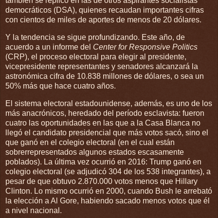
también se replicó en las de otros aspirantes socialistas
democráticos (DSA), quienes recaudan importantes cifras
con cientos de miles de aportes de menos de 20 dólares.
Y la tendencia se sigue profundizando. Este año, de
acuerdo a un informe del
Center for Responsive Politics
(CRP), el proceso electoral para elegir al presidente,
vicepresidente representantes y senadores alcanzará la
astronómica cifra de 10.838 millones de dólares, o sea un
50% más que hace cuatro años.
El sistema electoral estadounidense, además, es uno de los
más anacrónicos, heredado del período esclavista: fueron
cuatro las oportunidades en las que a la Casa Blanca no
llegó el candidato presidencial que más votos sacó, sino el
que ganó en el colegio electoral (en el cual están
sobrerrepresentados algunos estados escasamente
poblados). La última vez ocurrió en 2016: Trump ganó en
colegio electoral (se adjudicó 304 de los 538 integrantes), a
pesar de que obtuvo 2.870.000 votos menos que Hillary
Clinton. Lo mismo ocurrió en 2000, cuando Bush le arrebató
la elección a Al Gore, habiendo sacado menos votos que él
a nivel nacional.