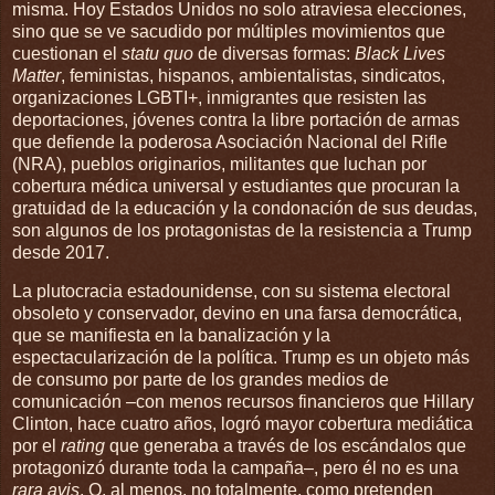
misma. Hoy Estados Unidos no solo atraviesa elecciones,
sino que se ve sacudido por múltiples movimientos que
cuestionan el
statu quo
de diversas formas:
Black Lives
Matter
, feministas, hispanos, ambientalistas, sindicatos,
organizaciones LGBTI+, inmigrantes que resisten las
deportaciones, jóvenes contra la libre portación de armas
que defiende la poderosa Asociación Nacional del Rifle
(NRA), pueblos originarios, militantes que luchan por
cobertura médica universal y estudiantes que procuran la
gratuidad de la educación y la condonación de sus deudas,
son algunos de los protagonistas de la resistencia a Trump
desde 2017.
La plutocracia estadounidense, con su sistema electoral
obsoleto y conservador, devino en una farsa democrática,
que se manifiesta en la banalización y la
espectacularización de la política. Trump es un objeto más
de consumo por parte de los grandes medios de
comunicación –con menos recursos financieros que Hillary
Clinton, hace cuatro años, logró mayor cobertura mediática
por el
rating
que generaba a través de los escándalos que
protagonizó durante toda la campaña–, pero él no es una
rara avis
. O, al menos, no totalmente, como pretenden