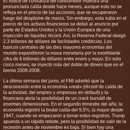
El índice de confianza del consumidor muestra una
pronunciada caída desde hace meses, aunque esto no se
refleja en el precio de las acciones, que se recuperaron
luego del desplome de marzo. Sin embargo, esta suba en el
precio de los activos financieros se debió al anuncio por
parte de Estados Unidos y la Unión Europea de una
inyección de liquidez récord. Así, la Reserva Federal otorgó
2,3 billones de dólares de facilidades crediticias. Los
bancos centrales de las diez mayores economías del
mundo expandieron la masa monetaria por la exorbitante
cifra de 6 billones de dólares entre enero y mayo. En solo
cinco meses, se inyectó más del doble de dinero que en el
bienio 2008-2009.
La última semana del junio, el FMI advirtió que la
desconexión entre la economía «real» (récord de caída de
la actividad, del empleo y empresas en
default
) y la
financiera abría la posibilidad de un
crack
bursátil de
enormes dimensiones. En el segundo trimestre del año, la
economía registró la brutal caída del 9,5%, la mayor desde
1947, cuando se empezaron a tomar estos registros. Trump
apuesta a un rápido rebote, pero la posibilidad de salir de la
recesión antes de noviembre es baja. Si bien hay una