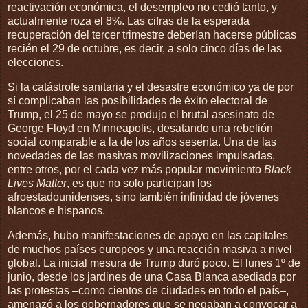
reactivación económica, el desempleo no cedió tanto, y
actualmente roza el 8%. Las cifras de la esperada
recuperación del tercer trimestre deberían hacerse públicas
recién el 29 de octubre, es decir, a solo cinco días de las
elecciones.
Si la catástrofe sanitaria y el desastre económico ya de por
sí complicaban las posibilidades de éxito electoral de
Trump, el 25 de mayo se produjo el brutal asesinato de
George Floyd en Minneapolis, desatando una rebelión
social comparable a la de los años sesenta. Una de las
novedades de las masivas movilizaciones impulsadas,
entre otros, por el cada vez más popular movimiento
Black
Lives Matter
, es que no solo participan los
afroestadounidenses, sino también infinidad de jóvenes
blancos e hispanos.
Además, hubo manifestaciones de apoyo en las capitales
de muchos países europeos y una reacción masiva a nivel
global. La inicial mesura de Trump duró poco. El lunes 1º de
junio, desde los jardines de una Casa Blanca asediada por
las protestas –como cientos de ciudades en todo el país–,
amenazó a los gobernadores que se negaban a convocar a