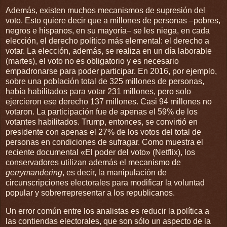
Además, existen muchos mecanismos de supresión del
voto. Esto quiere decir que a millones de personas –pobres,
negros e hispanos, en su mayoría– se les niega, en cada
elección, el derecho político más elemental: el derecho a
votar. La elección, además, se realiza en un día laborable
(martes), el voto no es obligatorio y es necesario
empadronarse para poder participar. En 2016, por ejemplo,
sobre una población total de 325 millones de personas,
había habilitados para votar 231 millones, pero solo
ejercieron ese derecho 137 millones. Casi 94 millones no
votaron. La participación fue de apenas el 59% de los
votantes habilitados. Trump, entonces, se convirtió en
presidente con apenas el 27% de los votos del total de
personas en condiciones de sufragar. Como muestra el
reciente documental «El poder del voto» (Netflix), los
conservadores utilizan además el mecanismo de
gerrymandering
, es decir, la manipulación de
circunscripciones electorales para modificar la voluntad
popular y sobrerrepresentar a los republicanos.
Un error común entre los analistas es reducir la política a
las contiendas electorales, que son sólo un aspecto de la