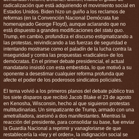
radicalización que está adquiriendo el movimiento social en
Estados Unidos. Biden hizo un guiño a los reclamos de
reformas (en la Convención Nacional Demócrata fue
homenajeado George Floyd), aunque aclarando que no
está dispuesto a grandes modificaciones del
statu quo
.
Trump, en cambio, profundiza el discurso estigmatizando a
las protestas, reivindicando a las fuerzas de seguridad e
intentando mostrarse como el paladín de la lucha contra la
inseguridad y contra las propuestas «radicales» de los
demócratas. En el primer debate presidencial, el actual
mandatario insistió con esta embestida, lo que motivó a su
oponente a desestimar cualquier reforma profunda que
afecte el poder de los poderosos sindicatos policiales.
El tema volvió a los primeros planos del debate público tras
los siete disparos que recibió Jacob Blake el 23 de agosto
en Kenosha, Wisconsin, hecho al que siguieron protestas
multitudinarias. Un simpatizante de Trump, armado con una
ametralladora, asesinó a dos manifestantes. Mientras la
reacción del presidente, para consolidar su base, fue enviar
la Guardia Nacional a reprimir y vanagloriarse de que
restablecería la «ley y el orden», la indignación social se