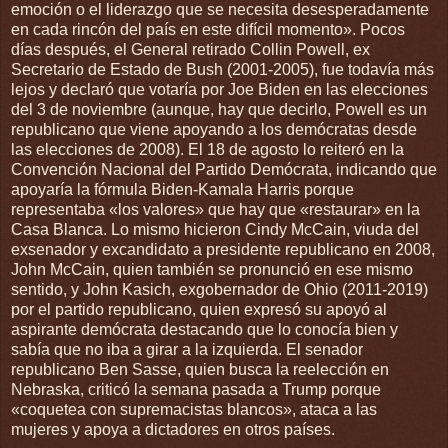
emoción o el liderazgo que se necesita desesperadamente
en cada rincón del país en este difícil momento». Pocos
días después, el General retirado Collin Powell, ex
Secretario de Estado de Bush (2001-2005), fue todavía más
lejos y declaró que votaría por Joe Biden en las elecciones
del 3 de noviembre (aunque, hay que decirlo, Powell es un
republicano que viene apoyando a los demócratas desde
las elecciones de 2008). El 18 de agosto lo reiteró en la
Convención Nacional del Partido Demócrata, indicando que
apoyaría la fórmula Biden-Kamala Harris porque
representaba «los valores» que hay que «restaurar» en la
Casa Blanca. Lo mismo hicieron Cindy McCain, viuda del
exsenador y excandidato a presidente republicano en 2008,
John McCain, quien también se pronunció en ese mismo
sentido, y John Kasich, exgobernador de Ohio (2011-2019)
por el partido republicano, quien expresó su apoyó al
aspirante demócrata destacando que lo conocía bien y
sabía que no iba a girar a la izquierda. El senador
republicano Ben Sasse, quien busca la reelección en
Nebraska, criticó la semana pasada a Trump porque
«coquetea con supremacistas blancos», ataca a las
mujeres y apoya a dictadores en otros países.