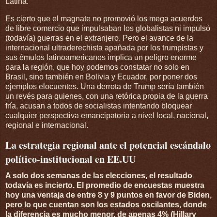
Latina.
Es cierto que el magnate no promovió los mega acuerdos
de libre comercio que impulsaban los globalistas ni impulsó
(todavía) guerras en el extranjero. Pero el avance de la
internacional ultraderechista apañada por los trumpistas y
sus émulos latinoamericanos implica un peligro enorme
para la región, que hoy podemos constatar no solo en
Brasil, sino también en Bolivia y Ecuador, por poner dos
ejemplos elocuentes. Una derrota de Trump sería también
un revés para quienes, con una retórica propia de la guerra
fría, acusan a todos de socialistas intentando bloquear
cualquier perspectiva emancipatoria a nivel local, nacional,
regional e internacional.
La estrategia regional ante el potencial escándalo
político-institucional en EE.UU
A solo dos semanas de las elecciones, el resultado
todavía es incierto. El promedio de encuestas muestra
hoy una ventaja de entre 8 y 9 puntos en favor de Biden,
pero lo que cuentan son los estados oscilantes, donde
la diferencia es mucho menor, de apenas 4% (Hillary