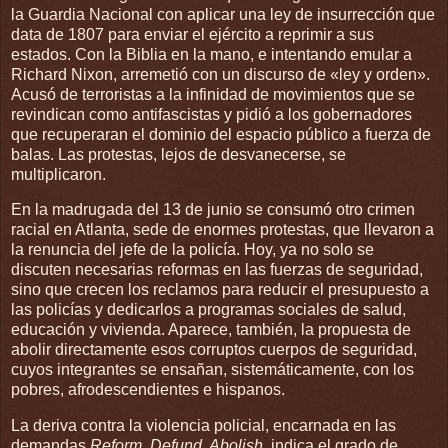
la Guardia Nacional con aplicar una ley de insurrección que
data de 1807 para enviar el ejército a reprimir a sus
estados. Con la Biblia en la mano, e intentando emular a
Richard Nixon, arremetió con un discurso de «ley y orden».
Acusó de terroristas a la infinidad de movimientos que se
revindican como antifascistas y pidió a los gobernadores
que recuperaran el dominio del espacio público a fuerza de
balas. Las protestas, lejos de desvanecerse, se
multiplicaron.
En la madrugada del 13 de junio se consumó otro crimen
racial en Atlanta, sede de enormes protestas, que llevaron a
la renuncia del jefe de la policía. Hoy, ya no solo se
discuten necesarias reformas en las fuerzas de seguridad,
sino que crecen los reclamos para reducir el presupuesto a
las policías y dedicarlos a programas sociales de salud,
educación y vivienda. Aparece, también, la propuesta de
abolir directamente esos corruptos cuerpos de seguridad,
cuyos integrantes se ensañan, sistemáticamente, con los
pobres, afrodescendientes e hispanos.
La deriva contra la violencia policial, encarnada en las
demandas
Reform, Defund, Abolish
, indica el grado de