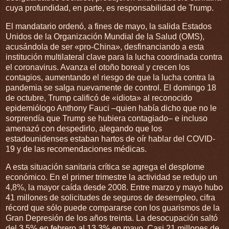
cuya profundidad, en parte, es responsabilidad de Trump.
El mandatario ordenó, a fines de mayo, la salida Estados
Unidos de la Organización Mundial de la Salud (OMS),
acusándola de ser «pro-China», desfinanciando a esta
institución multilateral clave para la lucha coordinada contra
el coronavirus. Avanza el otoño boreal y crecen los
contagios, aumentando el riesgo de que la lucha contra la
pandemia se salga nuevamente de control. El domingo 18
de octubre, Trump calificó de «idiota» al reconocido
epidemiólogo Anthony Fauci –quien había dicho que no le
sorprendía que Trump se hubiera contagiado– e incluso
amenazó con despedirlo, alegando que los
estadounidenses estaban hartos de oír hablar del COVID-
19 y de las recomendaciones médicas.
A esta situación sanitaria crítica se agrega el desplome
económico. En el primer trimestre la actividad se redujo un
4,8%, la mayor caída desde 2008. Entre marzo y mayo hubo
41 millones de solicitudes de seguros de desempleo, cifra
récord que sólo puede compararse con los guarismos de la
Gran Depresión de los años treinta. La desocupación saltó
del 3,5% en febrero al 13,3% en mayo. Casi 21 millones de