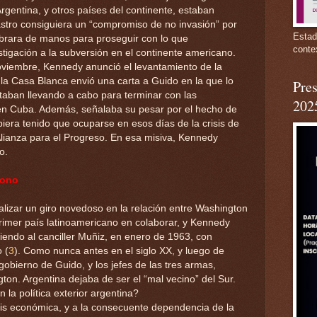
rgentina, y otros países del continente, estaban
astro consiguiera un “compromiso de no invasión” por
Estad
ibrara de manos para proseguir con lo que
conte
igación a la subversión en el continente americano.
oviembre, Kennedy anunció el levantamiento de la
e la Casa Blanca envió una carta a Guido en la que lo
Pres
taban llevando a cabo para terminar con las
202
s en Cuba. Además, señalaba su pesar por el hecho de
iera tenido que ocuparse en esos días de la crisis de
 Alianza para el Progreso. En esa misiva, Kennedy
o.
gono
nalizar un giro novedoso en la relación entre Washington
primer país latinoamericano en colaborar, y Kennedy
biendo al canciller Muñiz, en enero de 1963, con
 (
3
). Como nunca antes en el siglo XX, y luego de
 gobierno de Guido, y los jefes de las tres armas,
on. Argentina dejaba de ser el “mal vecino” del Sur.
la política exterior argentina?
isis económica, y a la consecuente dependencia de la