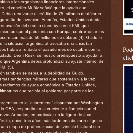
nidos y los organismos financieros internacionales.
o, el canciller Muñiz señaló que la ayuda que
 Debía renovarse el crédito de 75 millones de dólares
 garantía de inversión. Además, Estados Unidos debía
 renovación del crédito stand by con el FMI, que
imientos que el país tenía con Europa, contrarrestar los
Tesoro con más de 50 millones de dólares (
4
). Guido le
e la situación argentina atravesaba una crisis tan
Podc
dos había afrontado el pasado mes de octubre con la
 Estado, Dean Rusk, se mostró predispuesto a ayudar a
clic
 que Argentina debía profundizar su ajuste interno, de
FMI (
5
).
ón también se debía a la debilidad de Guido,
rsas tendencias militares que sostenían y a la vez
s reclamos de ayuda económica a Estados Unidos,
ltimátums que recibía el gobierno por parte de los
ar argentina en la “cuarentena” dispuesta por Washington
la OEA, respondían a la creciente influencia que el
rzas Armadas, en particular en la figura de Juan
ército, quien tres años más tarde encabezaría el golpe
ría una etapa de profundización del vínculo bilateral con
s misiles, entonces, se encuentra quizás la más