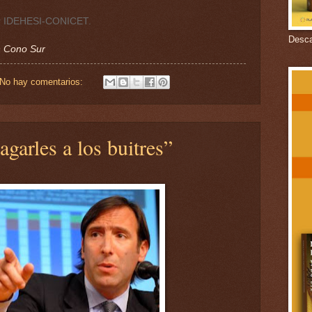
or IDEHESI-CONICET.
Descar
n Cono Sur
No hay comentarios:
garles a los buitres”