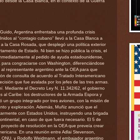
do desde la Casa Blanca, en el contexto de la Guerra
Guido, Argentina enfrentaba una profunda crisis
nidos al “contagio cubano” llevó a la Casa Blanca a
 a la Casa Rosada, que desplegó una política exterior
mento de Estado. Ni bien se hizo pública la crisis, el
 inmediatamente al pedido de ayuda estadounidense,
 para congraciarse con Washington, diferenciándose
ó al representante argentino ante la OEA para que
ión de consulta de acuerdo al Tratado Interamericano
ecisión que fue avalada por los jefes de las tres armas.
í. Mediante el Decreto Ley N. 11.342/62, el gobierno
s al Caribe: los destructores de la Armada Espora y
ó un grupo integrado por tres aviones, con la misión de
ento y exploración. Además, Muñiz anunció que el
litarmente con Estados Unidos, instruyendo una brigada
ontinental, en caso de que fuera necesario. El 5 de
 proyecto de resolución en la OEA que preveía crear
mericana. En una reunión entre Adlai Stevenson,
a ONU, y Rodolfo Weidmann, el embajador argentino