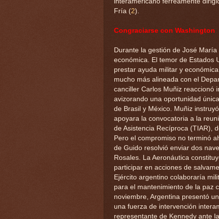
interamericano férreamente dirigi
Fría (
2
).
Congraciarse con Washington
Durante la gestión de José María 
económica. El temor de Estados U
prestar ayuda militar y económica
mucho más alineada con el Departa
canciller Carlos Muñiz reaccionó
avizorando una oportunidad única
de Brasil y México. Muñiz instruy
apoyara la convocatoria a la reun
de Asistencia Recíproca (TIAR), d
Pero el compromiso no terminó ah
de Guido resolvió enviar dos nave
Rosales. La Aeronáutica constituy
participar en acciones de salvam
Ejército argentino colaboraría mi
para el mantenimiento de la paz c
noviembre, Argentina presentó un
una fuerza de intervención intera
representante de Kennedy ante l