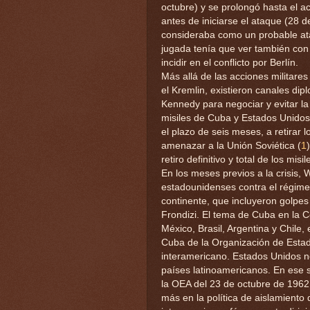
octubre) y se prolongó hasta el 
antes de iniciarse el ataque (28 d
consideraba como un probable a
jugada tenía que ver también con 
incidir en el conflicto por Berlín.
Más allá de las acciones militare
el Kremlin, existieron canales di
Kennedy para negociar y evitar la 
misiles de Cuba y Estados Unidos 
el plazo de seis meses, a retirar
amenazar a la Unión Soviética (
1
retiro definitivo y total de los mis
En los meses previos a la crisis,
estadounidenses contra el régimen
continente, que incluyeron golpes 
Frondizi. El tema de Cuba en la 
México, Brasil, Argentina y Chile,
Cuba de la Organización de Esta
interamericano. Estados Unidos ne
países latinoamericanos. En ese se
la OEA del 23 de octubre de 1962 
más en la política de aislamient