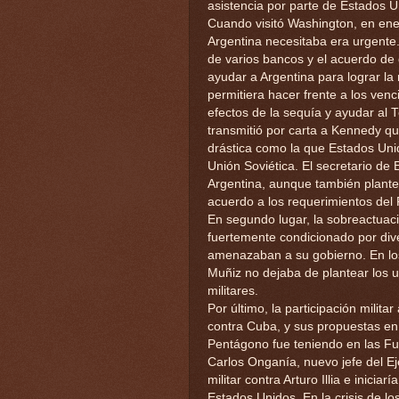
asistencia por parte de Estados U
Cuando visitó Washington, en ener
Argentina necesitaba era urgente.
de varios bancos y el acuerdo de
ayudar a Argentina para lograr la
permitiera hacer frente a los venc
efectos de la sequía y ayudar al 
transmitió por carta a Kennedy qu
drástica como la que Estados Uni
Unión Soviética. El secretario de
Argentina, aunque también planteó
acuerdo a los requerimientos del 
En segundo lugar, la sobreactuaci
fuertemente condicionado por dive
amenazaban a su gobierno. En lo
Muñiz no dejaba de plantear los u
militares.
Por último, la participación milit
contra Cuba, y sus propuestas en 
Pentágono fue teniendo en las Fue
Carlos Onganía, nuevo jefe del Ej
militar contra Arturo Illia e inicia
Estados Unidos. En la crisis de lo