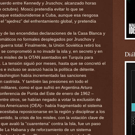
acuerdo entre Kennedy y Jruschov, alcanzado horas
e octubre). Moscú pretendía evitar lo que se
taque estadounidense a Cuba, aunque esa riesgosa
el “ajedrez” del enfrentamiento global, y pretendía
s y de las encendidas declaraciones de la Casa Blanca y
plomáticos no formales desplegados por Jruschov y
guerra total. Finalmente, la Unión Soviética retiró los
se comprometió a no invadir la isla y, en secreto y en
Diá
 los misiles de la OTAN asentados en Turquía para
). La tensión siguió por meses, hasta que se concretó el
iles e incluso se avanzó hacia la política de détente.
 Washington había incrementado las sanciones
 castrista. Y también las presiones en todo el
militares, como el que sufrió en Argentina Arturo
Conferencia de Punta del Este de enero de 1962 –
 entre otros, se habían negado a votar la exclusión de
dos Americanos (OEA)– había fragmentado el sistema
cesitaba reposicionarse en la región y disciplinar a los
ntido, la crisis de los misiles, con la votación clave de
que avaló la “cuarentena” contra la Isla, fue un paso
o de La Habana y de reforzamiento de un sistema