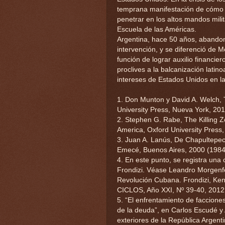
temprana manifestación de cómo 
penetrar en los altos mandos mili
Escuela de las Américas.
Argentina, hace 50 años, abandonó
intervención, y se diferenció de 
función de lograr auxilio financie
proclives a la balcanización lati
intereses de Estados Unidos en la
1. Don Munton y David A. Welch, T
University Press, Nueva York, 201
2. Stephen G. Rabe, The Killing 
America, Oxford University Press,
3. Juan A. Lanús, De Chapultepec 
Emecé, Buenos Aires, 2000 (1984)
4. En este punto, se registra una 
Frondizi. Véase Leandro Morgenfel
Revolución Cubana. Frondizi, Ken
CICLOS, Año XXI, Nº 39-40, 2012
5. “El enfrentamiento de facciones m
de la deuda”, en Carlos Escudé y 
exteriores de la República Argent