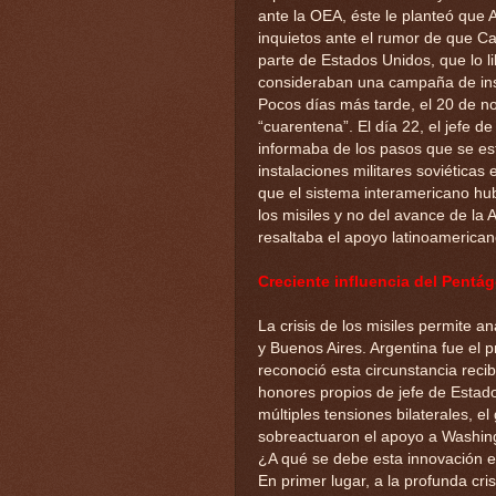
ante la OEA, éste le planteó que A
inquietos ante el rumor de que C
parte de Estados Unidos, que lo l
consideraban una campaña de inst
Pocos días más tarde, el 20 de n
“cuarentena”. El día 22, el jefe d
informaba de los pasos que se es
instalaciones militares soviética
que el sistema interamericano hub
los misiles y no del avance de la
resaltaba el apoyo latinoamerican
Creciente influencia del Pentá
La crisis de los misiles permite a
y Buenos Aires. Argentina fue el 
reconoció esta circunstancia reci
honores propios de jefe de Estado
múltiples tensiones bilaterales, el
sobreactuaron el apoyo a Washingt
¿A qué se debe esta innovación en 
En primer lugar, a la profunda cr