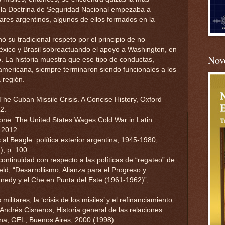
la Doctrina de Seguridad Nacional empezaba a
tares argentinos, algunos de ellos formados en la
 su tradicional respeto por el principio de no
México y Brasil sobreactuando el apoyo a Washington, en
Nove
ro. La historia muestra que ese tipo de conductas,
noamericana, siempre terminaron siendo funcionales a los
 región.
he Cuban Missile Crisis. A Concise History, Oxford
2.
Zone. The United States Wages Cold War in Latin
 2012.
al Beagle: política exterior argentina, 1945-1980,
, p. 100.
continuidad con respecto a las políticas de “regateo” de
d, “Desarrollismo, Alianza para el Progreso y
nedy y el Che en Punta del Este (1961-1962)”,
.
ilitares, la ‘crisis de los misiles’ y el refinanciamiento
Andrés Cisneros, Historia general de las relaciones
ina, GEL, Buenos Aires, 2000 (1998).