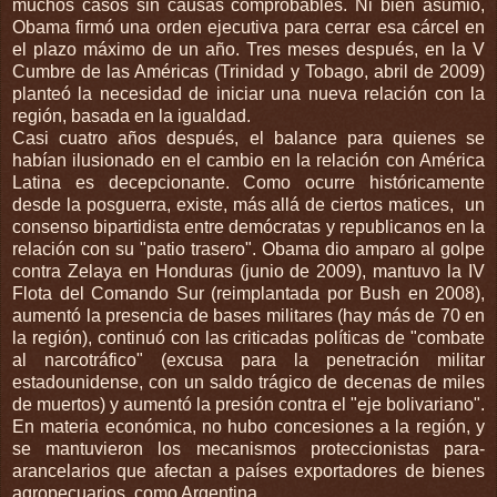
muchos casos sin causas comprobables. Ni bien asumió,
Obama firmó una orden ejecutiva para cerrar esa cárcel en
el plazo máximo de un año. Tres meses después, en la V
Cumbre de las Américas (Trinidad y Tobago, abril de 2009)
planteó la necesidad de iniciar una nueva relación con la
región, basada en la igualdad.
Casi cuatro años después, el balance para quienes se
habían ilusionado en el cambio en la relación con América
Latina es decepcionante. Como ocurre históricamente
desde la posguerra, existe, más allá de ciertos matices, un
consenso bipartidista entre demócratas y republicanos en la
relación con su "patio trasero". Obama dio amparo al golpe
contra Zelaya en Honduras (junio de 2009), mantuvo la IV
Flota del Comando Sur (reimplantada por Bush en 2008),
aumentó la presencia de bases militares (hay más de 70 en
la región), continuó con las criticadas políticas de "combate
al narcotráfico" (excusa para la penetración militar
estadounidense, con un saldo trágico de decenas de miles
de muertos) y aumentó la presión contra el "eje bolivariano".
En materia económica, no hubo concesiones a la región, y
se mantuvieron los mecanismos proteccionistas para-
arancelarios que afectan a países exportadores de bienes
agropecuarios, como Argentina.