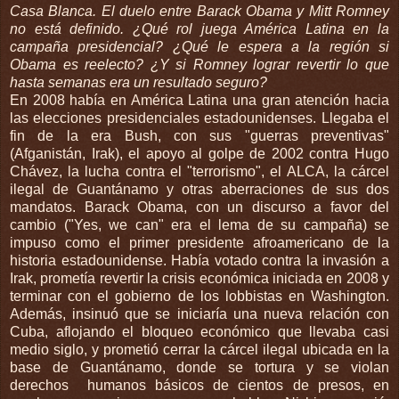
Casa Blanca. El duelo entre Barack Obama y Mitt Romney
no está definido. ¿Qué rol juega América Latina en la
campaña presidencial? ¿Qué le espera a la región si
Obama es reelecto? ¿Y si Romney lograr revertir lo que
hasta semanas era un resultado seguro?
En 2008 había en América Latina una gran atención hacia
las elecciones presidenciales estadounidenses. Llegaba el
fin de la era Bush, con sus "guerras preventivas"
(Afganistán, Irak), el apoyo al golpe de 2002 contra Hugo
Chávez, la lucha contra el "terrorismo", el ALCA, la cárcel
ilegal de Guantánamo y otras aberraciones de sus dos
mandatos. Barack Obama, con un discurso a favor del
cambio ("Yes, we can" era el lema de su campaña) se
impuso como el primer presidente afroamericano de la
historia estadounidense. Había votado contra la invasión a
Irak, prometía revertir la crisis económica iniciada en 2008 y
terminar con el gobierno de los lobbistas en Washington.
Además, insinuó que se iniciaría una nueva relación con
Cuba, aflojando el bloqueo económico que llevaba casi
medio siglo, y prometió cerrar la cárcel ilegal ubicada en la
base de Guantánamo, donde se tortura y se violan
derechos humanos básicos de cientos de presos, en