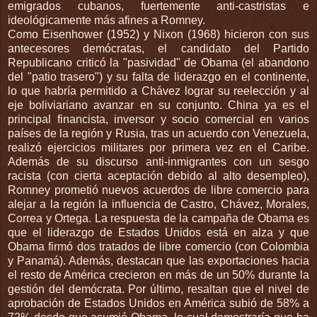
emigrados cubanos, fuertemente anti-castristas e
ideológicamente más afines a Romney.
Como Eisenhower (1952) y Nixon (1968) hicieron con sus
antecesores demócratas, el candidato del Partido
Republicano criticó la "pasividad" de Obama (el abandono
del "patio trasero") y su falta de liderazgo en el continente,
lo que habría permitido a Chávez lograr su reelección y al
eje boliviariano avanzar en su conjunto. China ya es el
principal financista, inversor y socio comercial en varios
países de la región y Rusia, tras un acuerdo con Venezuela,
realizó ejercicios militares por primera vez en el Caribe.
Además de su discurso anti-inmigrantes con un sesgo
racista (con cierta aceptación debido al alto desempleo),
Romney prometió nuevos acuerdos de libre comercio para
alejar a la región la influencia de Castro, Chávez, Morales,
Correa y Ortega. La respuesta de la campaña de Obama es
que el liderazgo de Estados Unidos está en alza y que
Obama firmó dos tratados de libre comercio (con Colombia
y Panamá). Además, destacan que las exportaciones hacia
el resto de América crecieron en más de un 50% durante la
gestión del demócrata. Por último, resaltan que el nivel de
aprobación de Estados Unidos en América subió de 58% a