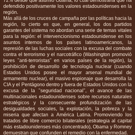
72% desde que asumió Obama, lo cual demostraría que ha
defendido positivamente los valores estadounidenses en la
región.
Más allá de los cruces de campaña por las políticas hacia la
región, lo cierto es que, en general, los dos partidos
garantes del sistema no abordan una serie de temas vitales
para la región: el intervencionismo estadounidense en los
asuntos internos de los países latinoamericanos, la
represión de las luchas sociales con la excusa del combate
contra el terrorismo y el narcotráfico (Washington promovió
leyes "anti-terroristas" en varios países de la región), la
prohibición de desarrollo de tecnología nuclear (cuando
Estados Unidos posee el mayor arsenal mundial de
armamento nuclear), el masivo espionaje que desarrolla la
CIA y el Pentágono dentro y fuera de Estados Unidos con la
excusa de la "seguridad nacional", el avance de las
multinacionales estadounidenses sobre recursos naturales
estratégicos y la consecuente profundización de las
desigualdades sociales, la explotación, la pobreza y la
miseria que afectan a América Latina. Promoviendo los
tratados de libre comercio bilaterales (estrategia al capital
más estadounidenses más concentrado), Obama y Romney
demuestran que confunden el remedio con la enfermedad.