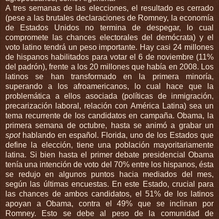
A tres semanas de las elecciones, el resultado es cerrado
(pese a las brutales declaraciones de Romney, la economía
de Estados Unidos no termina de despegar, lo cual
compromete las chances electorales del demócrata) y el
voto latino tendrá un peso importante. Hay casi 24 millones
de hispanos habilitados para votar el 6 de noviembre (11%
del padrón), frente a los 20 millones que había en 2008. Los
latinos se han transformado en la primera minoría,
superando a los afroamericanos, lo cual hace que la
problemática a ellos asociada (políticas de inmigración,
precarización laboral, relación con América Latina) sea un
tema recurrente de los candidatos en campaña. Obama, la
primera semana de octubre, hasta se animó a grabar un
spot
hablando en español. Florida, uno de los Estados que
define la elección, tiene una población mayoritariamente
latina. Si bien hasta el primer debate presidencial Obama
tenía una intención de voto del 70% entre los hispanos, ésta
se redujo en algunos puntos hacia mediados del mes,
según las últimas encuestas. En este Estado, crucial para
las chances de ambos candidatos, el 51% de los latinos
apoyan a Obama, contra el 49% que se inclinan por
Romney. Esto se debe al peso de la comunidad de