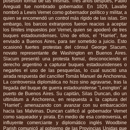
posesión formal de las mismas. Tres años después, Pablo
Areguati fue nombrado gobernador. En 1829, Lavalle
nombró a Lewis Vernet como gobernador político y militar, a
quien se encomendó un control más rígido de las islas. Sin
embargo, los barcos extranjeros fueron reacios a aceptar
los límites impuestos por Vernet, quien se apoderó de tres
buques estadounidenses. Uno de ellos, el "Harriet", fue
enviado a Buenos Aires, para ser sometido a juicio. Esto
ocasionó fuertes protestas del cónsul George Slacum,
novato representante de Washington en Buenos Aires.
Slacum presentó una protesta formal, desconociendo el
derecho argentino a capturar buques estadounidenses o
negarles el uso de las pesquerías, lo cual suscitó una
airada respuesta del canciller Tomás Manuel de Anchorena.
La controversia diplomática no hizo sino agravarse, tras la
llegada del buque de guerra estadounidense "Lexington" al
puerto de Buenos Aires. Su capitán, Silas Duncan, dio un
ultimátum a Anchorena, en respuesta a la captura del
"Harriet", amenazando con avanzar con su embarcación
hacia las Malvinas. Duncan calificó al gobernador Vernet
como saqueador y pirata. En medio de esa controversia, el
influyente comerciante y diplomático inglés Woodbine
Parish comunicó al gobierno de las Provincias Unidas que