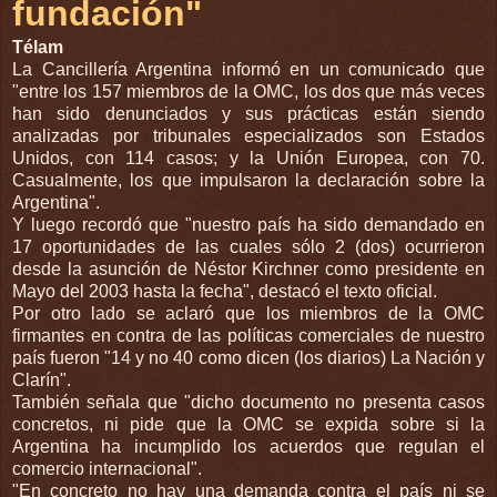
fundación"
Télam
La Cancillería Argentina informó en un comunicado que
"entre los 157 miembros de la OMC, los dos que más veces
han sido denunciados y sus prácticas están siendo
analizadas por tribunales especializados son Estados
Unidos, con 114 casos; y la Unión Europea, con 70.
Casualmente, los que impulsaron la declaración sobre la
Argentina".
Y luego recordó que "nuestro país ha sido demandado en
17 oportunidades de las cuales sólo 2 (dos) ocurrieron
desde la asunción de Néstor Kirchner como presidente en
Mayo del 2003 hasta la fecha", destacó el texto oficial.
Por otro lado se aclaró que los miembros de la OMC
firmantes en contra de las políticas comerciales de nuestro
país fueron "14 y no 40 como dicen (los diarios) La Nación y
Clarín".
También señala que "dicho documento no presenta casos
concretos, ni pide que la OMC se expida sobre si la
Argentina ha incumplido los acuerdos que regulan el
comercio internacional".
"En concreto no hay una demanda contra el país ni se