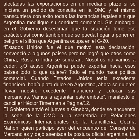
afectadas las exportaciones en un mediano plazo si se
iniciara un pedido de consulta en la OMC y el mismo
transcurriera con éxito todas las instancias legales sin que
Argentina modifique su conducta comercial. Sin embargo,
en el Gobierno desestiman que la situación tome ese
carácter, así como también que se pueda llegar a poner en
peligro el sillón que Argentina ocupa en el G-20.
“Estados Unidos fue el que motivó esta declaración,
convenció a algunos países pero no logró que otros como
China, Rusia o India se sumaran. Nosotros no vamos a
ceder. ¿O acaso Argentina puede exportar hacia esos
países todo lo que quiere? Todo el mundo hace política
comercial. Cuando Estados Unidos tenía excedente
financiero, había plata dulce en Argentina, ahora se quieren
llevar nuestro excedente financiero y colocar sus
mercancías. Vamos a aguantar este embate”, manifestó el
canciller Héctor Timerman a Página/12.
El Gobierno envió el jueves a Ginebra, donde se encuentra
la sede de la OMC, a la secretaria de Relaciones
Económicas Internacionales de la Cancillería, Cecilia
Nahón, quien participó ayer del encuentro del Consejo de
Mercancías y dejó asentada la postura oficial argentina. La