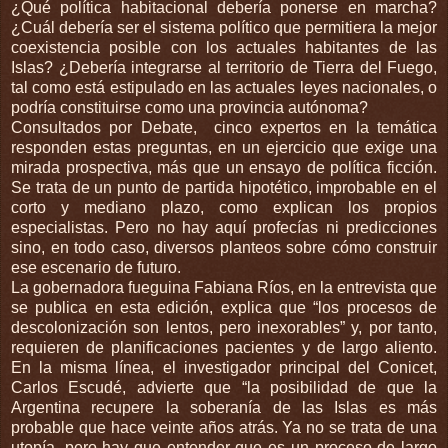
¿Qué política habitacional debería ponerse en marcha?
¿Cuál debería ser el sistema político que permitiera la mejor
coexistencia posible con los actuales habitantes de las
Islas? ¿Debería integrarse al territorio de Tierra del Fuego,
tal como está estipulado en las actuales leyes nacionales, o
podría constituirse como una provincia autónoma?
Consultados por Debate, cinco expertos en la temática
responden estas preguntas, en un ejercicio que exige una
mirada prospectiva, más que un ensayo de política ficción.
Se trata de un punto de partida hipotético, improbable en el
corto y mediano plazo, como explican los propios
especialistas. Pero no hay aquí profecías ni predicciones
sino, en todo caso, diversos planteos sobre cómo construir
ese escenario de futuro.
La gobernadora fueguina Fabiana Ríos, en la entrevista que
se publica en esta edición, explica que “los procesos de
descolonización son lentos, pero inexorables” y, por tanto,
requieren de planificaciones pacientes y de largo aliento.
En la misma línea, el investigador principal del Conicet,
Carlos Escudé, advierte que “la posibilidad de que la
Argentina recupere la soberanía de las Islas es más
probable que hace veinte años atrás. Ya no se trata de una
utopía, pero hay que entender que es un proceso de largo