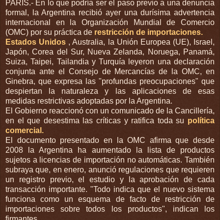
PARIS.- En lo que podría ser el paso previo a una denuncia
formal, la Argentina recibió ayer una durísima advertencia
internacional en la Organización Mundial de Comercio
(OMC) por su práctica de
restricción de importaciones.
Estados Unidos
, Australia, la Unión Europea (UE), Israel,
Japón, Corea del Sur, Nueva Zelanda, Noruega, Panamá,
Suiza, Taipei, Tailandia y Turquía leyeron una declaración
conjunta ante el Consejo de Mercancías de la OMC, en
Ginebra, que expresa las "profundas preocupaciones" que
despiertan la naturaleza y las aplicaciones de esas
medidas restrictivas adoptadas por la Argentina.
El Gobierno reaccionó con un comunicado de la Cancillería,
en el que desestima las críticas y ratifica toda su
política
comercial.
El documento presentado en la OMC afirma que desde
2008 la Argentina ha aumentado la lista de productos
sujetos a licencias de importación no automáticas. También
subraya que, en enero, anunció regulaciones que requieren
un registro previo, el estudio y la aprobación de cada
transacción importante. "Todo indica que el nuevo sistema
funciona como un esquema de facto de restricción de
importaciones sobre todos los productos", indican los
firmantes.