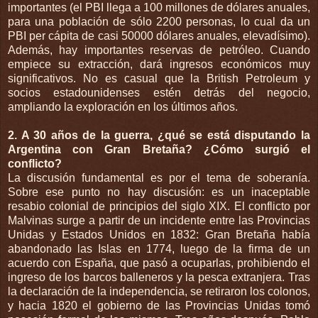
importantes (el PBI llega a 100 millones de dólares anuales,
para una población de sólo 2200 personas, lo cual da un
PBI per cápita de casi 50000 dólares anuales, elevadísimo).
Además, hay importantes reservas de petróleo. Cuando
empiece su extracción, dará ingresos económicos muy
significativos. No es casual que la British Petroleum y
socios estadounidenses estén detrás del negocio,
ampliando la exploración en los últimos años.
2. A 30 años de la guerra, ¿qué se está disputando la
Argentina con Gran Bretaña? ¿Cómo surgió el
conflicto?
La discusión fundamental es por el tema de soberanía.
Sobre ese punto no hay discusión: es un inaceptable
resabio colonial de principios del siglo XIX. El conflicto por
Malvinas surge a partir de un incidente entre las Provincias
Unidas y Estados Unidos en 1832: Gran Bretaña había
abandonado las Islas en 1774, luego de la firma de un
acuerdo con España, que pasó a ocuparlas, prohibiendo el
ingreso de los barcos balleneros y la pesca extranjera. Tras
la declaración de la independencia, se retiraron los colonos,
y hacia 1820 el gobierno de las Provincias Unidas tomó