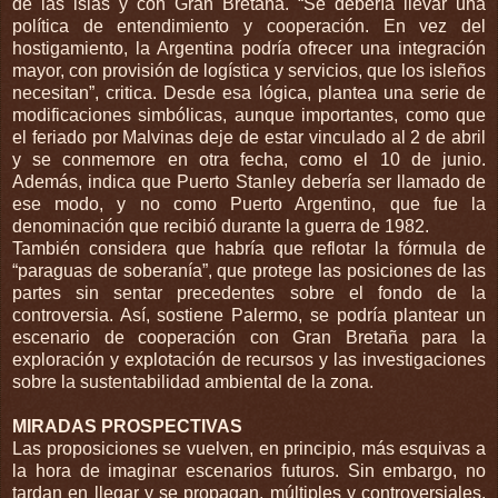
de las islas y con Gran Bretaña. “Se debería llevar una
política de entendimiento y cooperación. En vez del
hostigamiento, la Argentina podría ofrecer una integración
mayor, con provisión de logística y servicios, que los isleños
necesitan”, critica. Desde esa lógica, plantea una serie de
modificaciones simbólicas, aunque importantes, como que
el feriado por Malvinas deje de estar vinculado al 2 de abril
y se conmemore en otra fecha, como el 10 de junio.
Además, indica que Puerto Stanley debería ser llamado de
ese modo, y no como Puerto Argentino, que fue la
denominación que recibió durante la guerra de 1982.
También considera que habría que reflotar la fórmula de
“paraguas de soberanía”, que protege las posiciones de las
partes sin sentar precedentes sobre el fondo de la
controversia. Así, sostiene Palermo, se podría plantear un
escenario de cooperación con Gran Bretaña para la
exploración y explotación de recursos y las investigaciones
sobre la sustentabilidad ambiental de la zona.
MIRADAS PROSPECTIVAS
Las proposiciones se vuelven, en principio, más esquivas a
la hora de imaginar escenarios futuros. Sin embargo, no
tardan en llegar y se propagan, múltiples y controversiales.