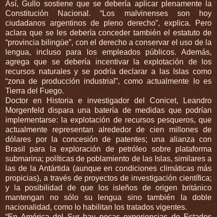
Así, Gullo sostiene que se debería aplicar plenamente la
Constitución Nacional. “Los malvinenses son hoy
ciudadanos argentinos de pleno derecho”, explica. Pero
aclara que se les debería conceder también el estatuto de
“provincia bilingüe”, con el derecho a conservar el uso de la
lengua, incluso para los empleados públicos. Además,
agrega que se debería incentivar la explotación de los
recursos naturales y se podría declarar a las Islas como
“zona de producción industrial”, como actualmente lo es
Tierra del Fuego.
Doctor en Historia e investigador del Conicet, Leandro
Morgenfeld dispara una batería de medidas que podrían
implementarse: la explotación de recursos pesqueros, que
actualmente representan alrededor de cien millones de
dólares por la concesión de patentes; una alianza con
Brasil para la exploración de petróleo sobre plataforma
submarina; políticas de poblamiento de las Islas, similares a
las de la Antártida (aunque en condiciones climáticas más
propicias), a través de proyectos de investigación científica;
y la posibilidad de que los isleños de origen británico
mantengan no sólo su lengua sino también la doble
nacionalidad, como lo habilitan los tratados vigentes.
“En América del Sur hay pocas experiencias de Estados