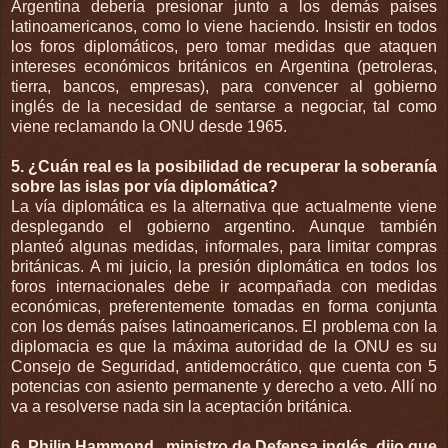
Argentina debería presionar junto a los demás países
latinoamericanos, como lo viene haciendo. Insistir en todos
los foros diplomáticos, pero tomar medidas que ataquen
intereses económicos británicos en Argentina (petroleras,
tierra, bancos, empresas), para convencer al gobierno
inglés de la necesidad de sentarse a negociar, tal como
viene reclamando la ONU desde 1965.
5. ¿Cuán real es la posibilidad de recuperar la soberanía
sobre las islas por vía diplomática?
La vía diplomática es la alternativa que actualmente viene
desplegando el gobierno argentino. Aunque también
planteó algunas medidas, informales, para limitar compras
británicas. A mi juicio, la presión diplomática en todos los
foros internacionales debe ir acompañada con medidas
económicas, preferentemente tomadas en forma conjunta
con los demás países latinoamericanos. El problema con la
diplomacia es que la máxima autoridad de la ONU es su
Consejo de Seguridad, antidemocrático, que cuenta con 5
potencias con asiento permanente y derecho a veto. Allí no
va a resolverse nada sin la aceptación británica.
6. Philip Hammond , ministro de Defensa inglés, dijo que