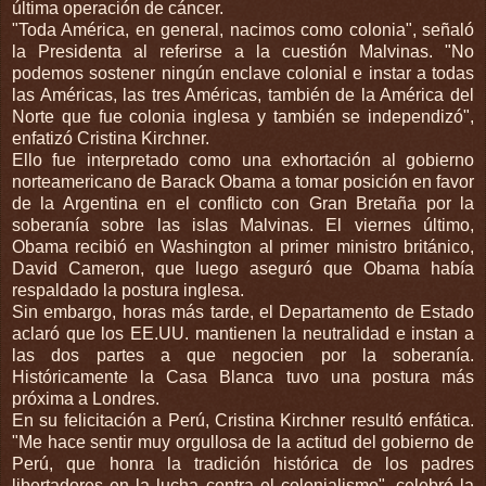
última operación de cáncer.
"Toda América, en general, nacimos como colonia", señaló
la Presidenta al referirse a la cuestión Malvinas. "No
podemos sostener ningún enclave colonial e instar a todas
las Américas, las tres Américas, también de la América del
Norte que fue colonia inglesa y también se independizó",
enfatizó Cristina Kirchner.
Ello fue interpretado como una exhortación al gobierno
norteamericano de Barack Obama a tomar posición en favor
de la Argentina en el conflicto con Gran Bretaña por la
soberanía sobre las islas Malvinas. El viernes último,
Obama recibió en Washington al primer ministro británico,
David Cameron, que luego aseguró que Obama había
respaldado la postura inglesa.
Sin embargo, horas más tarde, el Departamento de Estado
aclaró que los EE.UU. mantienen la neutralidad e instan a
las dos partes a que negocien por la soberanía.
Históricamente la Casa Blanca tuvo una postura más
próxima a Londres.
En su felicitación a Perú, Cristina Kirchner resultó enfática.
"Me hace sentir muy orgullosa de la actitud del gobierno de
Perú, que honra la tradición histórica de los padres
libertadores en la lucha contra el colonialismo", celebró la