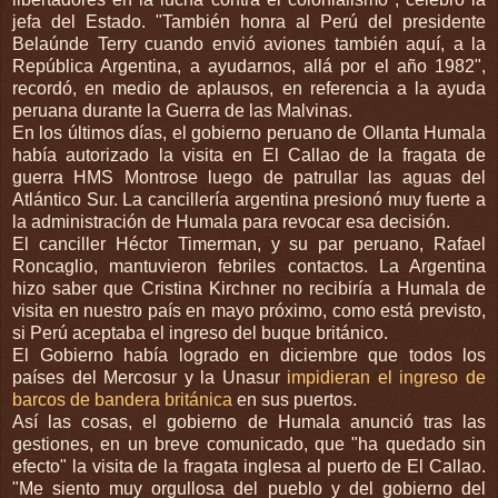
jefa del Estado. "También honra al Perú del presidente
Belaúnde Terry cuando envió aviones también aquí, a la
República Argentina, a ayudarnos, allá por el año 1982",
recordó, en medio de aplausos, en referencia a la ayuda
peruana durante la Guerra de las Malvinas.
En los últimos días, el gobierno peruano de Ollanta Humala
había autorizado la visita en El Callao de la fragata de
guerra HMS Montrose luego de patrullar las aguas del
Atlántico Sur. La cancillería argentina presionó muy fuerte a
la administración de Humala para revocar esa decisión.
El canciller Héctor Timerman, y su par peruano, Rafael
Roncaglio, mantuvieron febriles contactos. La Argentina
hizo saber que Cristina Kirchner no recibiría a Humala de
visita en nuestro país en mayo próximo, como está previsto,
si Perú aceptaba el ingreso del buque británico.
El Gobierno había logrado en diciembre que todos los
países del Mercosur y la Unasur
impidieran el ingreso de
barcos de bandera británica
en sus puertos.
Así las cosas, el gobierno de Humala anunció tras las
gestiones, en un breve comunicado, que "ha quedado sin
efecto" la visita de la fragata inglesa al puerto de El Callao.
"Me siento muy orgullosa del pueblo y del gobierno del