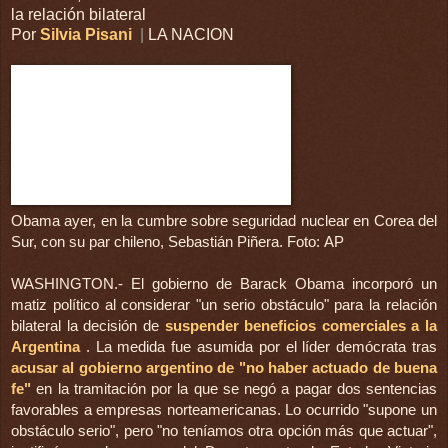
la relación bilateral
Por
Silvia Pisani
|
LA NACION
Obama ayer, en la cumbre sobre seguridad nuclear en Corea del
Sur, con su par chileno, Sebastián Piñera. Foto: AP
WASHINGTON.- El gobierno de Barack Obama incorporó un
matiz político al considerar "un serio obstáculo" para la relación
bilateral la decisión de
suspender beneficios comerciales a la
Argentina
. La medida fue asumida por el líder demócrata tras
acusar al gobierno argentino de "no haber actuado de buena
fe"
en la tramitación por la que se negó a pagar dos sentencias
favorables a empresas norteamericanas. Lo ocurrido "supone un
obstáculo serio", pero "no teníamos otra opción más que actuar",