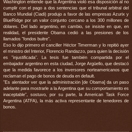
Washington entiende que la Argentina violó esa disposición al no
cumplir con el pago a dos sentencias que el tribunal arbitral del
Banco Mundial (Ciadi) produjo a favor de las empresas Azurix y
BlueRidge por un valor conjunto cercano a los 300 millones de
dólares. Del lado argentino, en cambio, se insiste en que, en
realidad, el presidente Obama cedió a las presiones de los
llamados "fondos buitre".
Eso lo dijo primero el canciller Héctor Timerman y lo repitió ayer
el ministro del Interior, Florencio Randazzo, para quien la decisión
es "injustificada". La tesis fue también compartida por el
embajador argentino en esta ciudad, Jorge Argüello, que destacó
que la medida favorece a los inversores norteamericanos que
reclaman el pago de bonos de deuda en default.
"Es alentador ver que la administración [de Obama] da un paso
adelante para mostrarle a la Argentina que su comportamiento es
inaceptable", sostuvo, por su parte, la American Task Force
Argentina (ATFA), la más activa representante de tenedores de
bonos.