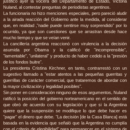
justificó ayer la vocera del Departamento de Estado, Victoria
Nuland, al contestar preguntas de periodistas argentinos.
La funcionaria no hizo menciones especiales, pero pareció aludir
a la airada reacción del Gobierno ante la medida, al considerar
que, en realidad ,"nadie puede sentirse muy sorprendido" por lo
ocurrido, ya que son cuestiones que se arrastran desde hace
mucho tiempo y que se veían venir.
La cancillería argentina reaccionó con virulencia a la decisión
asumida por Obama y la calificó de "incomprensible",
"lamentable", "unilateral" y producto de haber cedido a la "presión
de los fondos buitre".
La presidenta Cristina Kirchner, en tanto, contrarrestó con un
sugestivo llamado a "estar atentos a las pequeñas guerritas y
guerrillas de carácter comercial, que trataremos de abordar con
la mayor civilización y legalidad posibles".
Sin poner en consideración ninguno de esos argumentos, Nuland
ratificó la posición del gobierno norteamericano en el sentido de
que obró de acuerdo con su legislación y que si la Argentina
quiere que la suspensión se modifique lo que debe hacer es
"pagar" el dinero que debe. "La decisión [de la Casa Blanca] está
basada en la evidencia que señaló que la Argentina no cumplía
con el criterio de elegibilidad" para permanecer en el sistema de