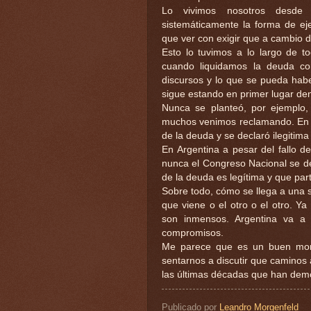
Lo vivimos nosotros desde
sistemáticamente la forma de eje
que ver con exigir que a cambio 
Esto lo tuvimos a lo largo de t
cuando liquidamos la deuda c
discursos y lo que se pueda hab
sigue estando en primer lugar den
Nunca se planteó, por ejemplo,
muchos venimos reclamando. En a
de la deuda y se declaró ilegitim
En Argentina a pesar del fallo d
nunca el Congreso Nacional se dec
de la deuda es legítima y que par
Sobre todo, cómo se llega a una 
que viene o el otro o el otro. 
son inmensos. Argentina va a 
compromisos.
Me parece que es un buen mome
sentarnos a discutir que caminos
las últimas décadas que han demo
Publicado por
Leandro Morgenfeld