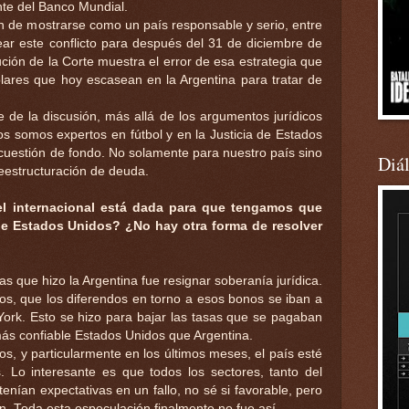
te del Banco Mundial.
ón de mostrarse como un país responsable y serio, entre
ear este conflicto para después del 31 de diciembre de
ución de la Corte muestra el error de esa estrategia que
lares que hoy escasean en la Argentina para tratar de
de la discusión, más allá de los argumentos jurídicos
s somos expertos en fútbol y en la Justicia de Estados
 cuestión de fondo. No solamente para nuestro país sino
Diá
eestructuración de deuda.
vel internacional está dada para que tengamos que
de Estados Unidos? ¿No hay otra forma de resolver
as que hizo la Argentina fue resignar soberanía jurídica.
nos, que los diferendos en torno a esos bonos se iban a
 York. Esto se hizo para bajar las tasas que se pagaban
ás confiable Estados Unidos que Argentina.
os, y particularmente en los últimos meses, el país esté
. Lo interesante es que todos los sectores, tanto del
tenían expectativas en un fallo, no sé si favorable, pero
ión. Toda esta especulación finalmente no fue así.