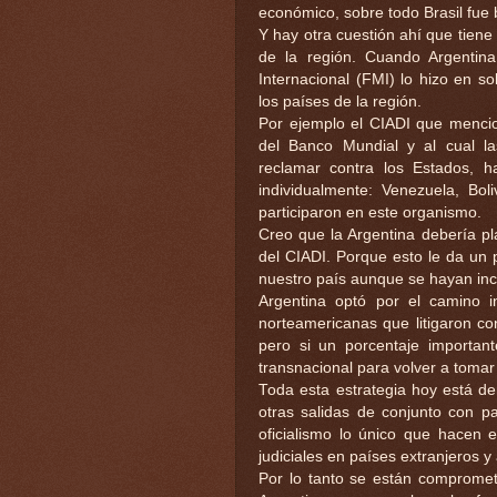
económico, sobre todo Brasil fue
Y hay otra cuestión ahí que tien
de la región. Cuando Argentin
Internacional (FMI) lo hizo en s
los países de la región.
Por ejemplo el CIADI que menc
del Banco Mundial y al cual l
reclamar contra los Estados, h
individualmente: Venezuela, Bo
participaron en este organismo.
Creo que la Argentina debería pla
del CIADI. Porque esto le da un
nuestro país aunque se hayan inc
Argentina optó por el camino 
norteamericanas que litigaron co
pero si un porcentaje important
transnacional para volver a toma
Toda esta estrategia hoy está d
otras salidas de conjunto con pa
oficialismo lo único que hacen 
judiciales en países extranjeros y
Por lo tanto se están compromet