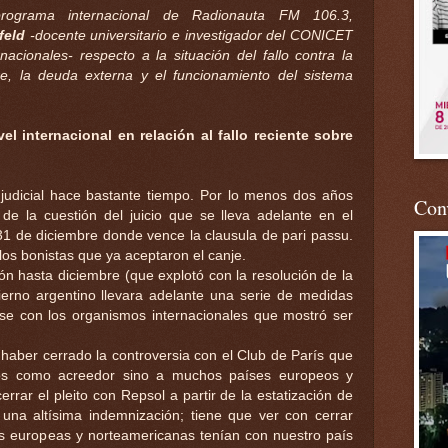
rograma internacional de Radionauta FM 106.3,
feld
-docente universitario e investigador del CONICET
nacionales- respecto a la situación del fallo contra la
re, la deuda externa y el funcionamiento del sistema
l internacional en relación al fallo reciente sobre
 judicial hace bastante tiempo. Por lo menos dos años
Conv
n de la cuestión del juicio que se lleva adelante en el
 31 de diciembre donde vence la clausula de pari passu.
 los bonistas que ya aceptaron el canje.
ión hasta diciembre (que explotó con la resolución de la
erno argentino llevara adelante una serie de medidas
se con los organismos internacionales que mostró ser
 haber cerrado la controversia con el Club de París que
dos como acreedor sino a muchos países europeos y
errar el pleito con Repsol a partir de la estatización de
na altísima indemnización; tiene que ver con cerrar
as europeas y norteamericanas tenían con nuestro país