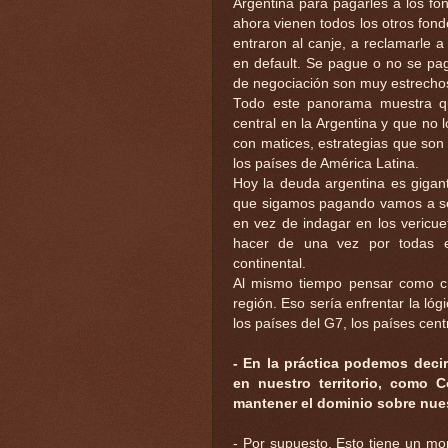
Argentina para pagarles a los fo
ahora vienen todos los otros fond
entraron al canje, a reclamarle a
en default. Se pague o no se pa
de negociación son muy estrecho
Todo este panorama muestra qu
central en la Argentina y que no 
con matices, estrategias que son f
los países de América Latina.
Hoy la deuda argentina es giga
que sigamos pagando vamos a s
en vez de indagar en los vericue
hacer de una vez por todas e
continental.
Al mismo tiempo pensar como c
región. Eso sería enfrentar la ló
los países del G7, los países cen
- En la práctica podemos deci
en nuestro territorio, como 
mantener el dominio sobre nues
- Por supuesto. Esto tiene un mo