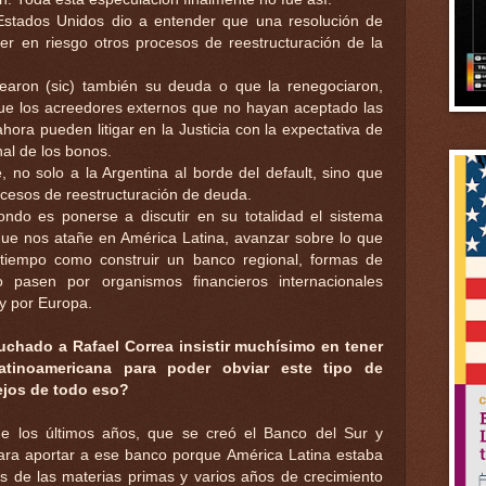
stados Unidos dio a entender que una resolución de
ner en riesgo otros procesos de reestructuración de la
earon (sic) también su deuda o que la renegociaron,
e los acreedores externos que no hayan aceptado las
hora pueden litigar en la Justicia con la expectativa de
al de los bonos.
, no solo a la Argentina al borde del default, sino que
ocesos de reestructuración de deuda.
ndo es ponerse a discutir en su totalidad el sistema
o que nos atañe en América Latina, avanzar sobre lo que
tiempo como construir un banco regional, formas de
o pasen por organismos financieros internacionales
y por Europa.
hado a Rafael Correa insistir muchísimo en tener
latinoamericana para poder obviar este tipo de
ejos de todo eso?
e los últimos años, que se creó el Banco del Sur y
ara aportar a ese banco porque América Latina estaba
s de las materias primas y varios años de crecimiento