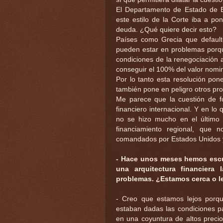
El Departamento de Estado de E
este estilo de la Corte iba a po
deuda. ¿Qué quiere decir esto?
Países como Grecia que default
pueden estar en problemas porqu
condiciones de la renegociación a
conseguir el 100% del valor nomin
Por lo tanto esta resolución pone
también pone en peligro otros pr
Me parece que la cuestión de fo
financiero internacional. Y en l
no se hizo mucho en el último 
financiamiento regional, que n
comandados por Estados Unidos 
- Hace unos meses hemos escuc
una arquitectura financiera 
problemas. ¿Estamos cerca o l
- Creo que estamos lejos porqu
estaban dadas las condiciones p
en una coyuntura de altos precio