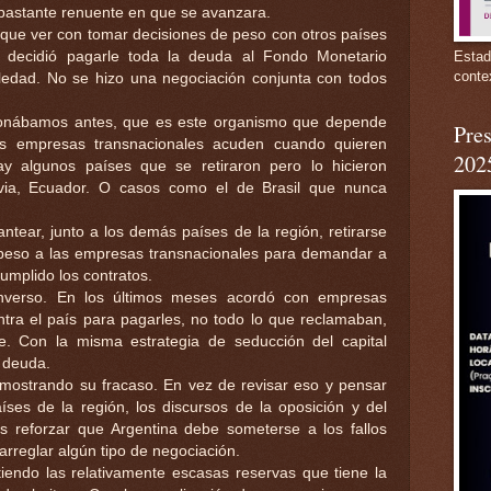
 bastante renuente en que se avanzara.
e que ver con tomar decisiones de peso con otros países
a decidió pagarle toda la deuda al Fondo Monetario
Estad
conte
oledad. No se hizo una negociación conjunta con todos
ionábamos antes, que es este organismo que depende
Pres
as empresas transnacionales acuden cuando quieren
202
ay algunos países que se retiraron pero lo hicieron
livia, Ecuador. O casos como el de Brasil que nunca
ntear, junto a los demás países de la región, retirarse
 peso a las empresas transnacionales para demandar a
umplido los contratos.
inverso. En los últimos meses acordó con empresas
ntra el país para pagarles, no todo lo que reclamaban,
e. Con la misma estrategia de seducción del capital
r deuda.
emostrando su fracaso. En vez de revisar eso y pensar
íses de la región, los discursos de la oposición y del
es reforzar que Argentina debe someterse a los fallos
 arreglar algún tipo de negociación.
iendo las relativamente escasas reservas que tiene la