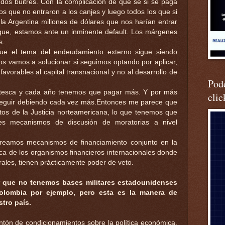
ndos buitres. Con la complicación de que se si se paga
os que no entraron a los canjes y luego todos los que si
 la Argentina millones de dólares que nos harían entrar
gue, estamos ante un inminente default. Los márgenes
s.
e el tema del endeudamiento externo sigue siendo
los vamos a solucionar si seguimos optando por aplicar,
avorables al capital transnacional y no al desarrollo de
Podc
ntesca y cada año tenemos que pagar más. Y por más
clic
eguir debiendo cada vez más.Entonces me parece que
tos de la Justicia norteamericana, lo que tenemos que
s mecanismos de discusión de moratorias a nivel
reamos mecanismos de financiamiento conjunto en la
gica de los organismos financieros internacionales donde
trales, tienen prácticamente poder de veto.
r que no tenemos bases militares estadounidenses
Colombia por ejemplo, pero esta es la manera de
tro país.
ntón de condicionamientos sobre la política económica.