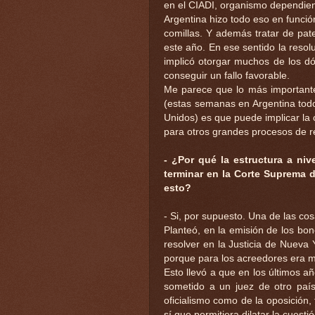
en el CIADI, organismo dependien
Argentina hizo todo eso en funci
comillas. Y además tratar de pat
este año. En ese sentido la resol
implicó otorgar muchos de los dó
conseguir un fallo favorable.
Me parece que lo más importante 
(estas semanas en Argentina todo
Unidos) es que puede implicar la
para otros grandes procesos de r
- ¿Por qué la estructura a ni
terminar en la Corte Suprema 
esto?
- Si, por supuesto. Una de las cos
Planteó, en la emisión de los bo
resolver en la Justicia de Nueva
porque para los acreedores era m
Esto llevó a que en los últimos añ
sometido a un juez de otro país
oficialismo como de la oposición, 
sí que permitiera dilatar la cuest