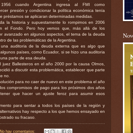
 1956 cuando Argentina ingresa al FMI como
rcer presión y condicionar la política económica tenía
de préstamos se aplicaran determinadas medidas.
oda la historia y supuestamente lo rompimos en 2006
on el Fondo. Pero hoy vemos que, más allá de los
Nove
er avanzado en algunos aspectos, el tema de la deuda
tro de las problemáticas de la Argentina.
 una auditoria de la deuda externa que es algo que
lgunos países, como Ecuador, si se hizo una auditoria
a una parte de esa deuda.
el juez Ballesteros en el año 2000 por la causa Olmos,
idió a discutir esta problemática, establecer que parte
te no.
solución para no caer de nuevo en este problema el año
Ya los compromisos de pago para los próximos dos años
tener que hacer un ajuste feroz para asumir esos
nto para sentar a todos los países de la región y
 alternativos hay respecto a los que hemos ensayado en
strado su fracaso.
No hay comentarios: