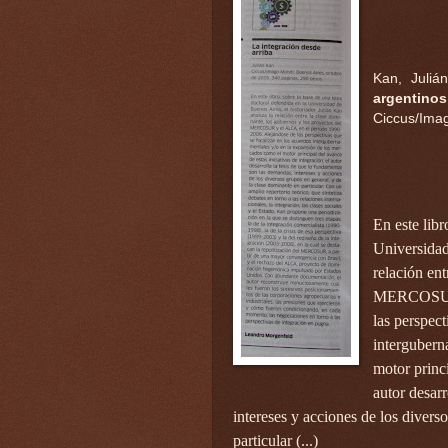
Kan, Julián
argentino
Ciccus/Ima
En este libr
Universidad
relación ent
MERCOSUR y
las perspect
intergubern
motor princi
autor desarr
intereses y acciones de los divers
particular (...)