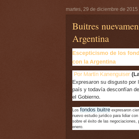
martes, 29 de diciembre de 2015
Buitres nuevament
Argentina
Escepticismo de los fondo
con la Argentina
Por Martín Kanenguiser
(La
Expresaron su disgusto por 
país y todavía desconfían de
el Gobierno.
fondos buitre
Los
expresaron cier
nuevo estudio jurídico para lidiar con
sobre el éxito de las negociaciones, 
enero.