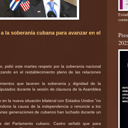
Estad
conte
 a la soberanía cubana para avanzar en el
Pres
202
o, pidió este martes respeto por la soberanía nacional
zando en el restablecimiento pleno de las relaciones
mientos que laceren la soberanía y dignidad de la
 diputados durante la sesión de clausura de la Asamblea
 en la nueva situación bilateral con Estados Unidos "no
done la causa de la independencia o renuncie a los
 varias generaciones de cubanos han luchado durante un
ria del Parlamento cubano, Castro señaló que para