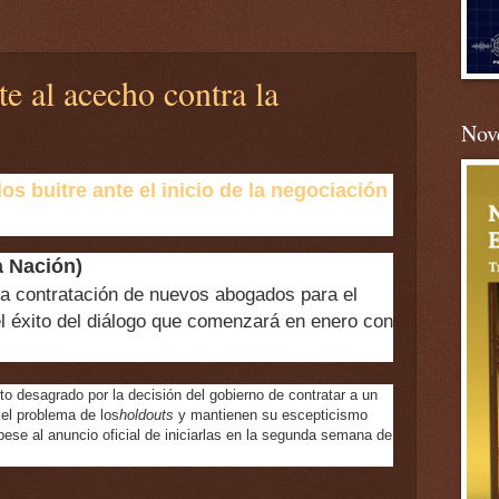
e al acecho contra la
Nove
s buitre ante el inicio de la negociación
 Nación)
la contratación de nuevos abogados para el
l éxito del diálogo que comenzará en enero con
to desagrado por la decisión del gobierno de contratar a un
 el problema de los
holdouts
y mantienen su escepticismo
pese al anuncio oficial de iniciarlas en la segunda semana de