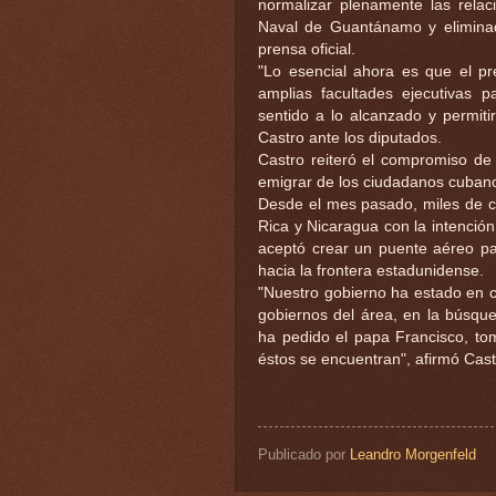
normalizar plenamente las rela
Naval de Guantánamo y eliminado
prensa oficial.
"Lo esencial ahora es que el pr
amplias facultades ejecutivas p
sentido a lo alcanzado y permit
Castro ante los diputados.
Castro reiteró el compromiso de 
emigrar de los ciudadanos cubanos
Desde el mes pasado, miles de c
Rica y Nicaragua con la intención
aceptó crear un puente aéreo pa
hacia la frontera estadunidense.
"Nuestro gobierno ha estado en c
gobiernos del área, en la búsqu
ha pedido el papa Francisco, tom
éstos se encuentran", afirmó Cast
Publicado por
Leandro Morgenfeld