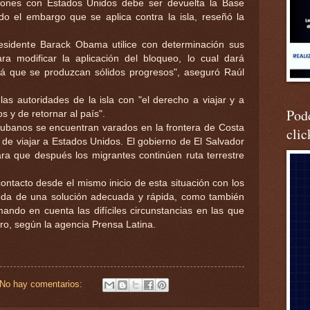
ciones con Estados Unidos debe ser devuelta la Base
 el embargo que se aplica contra la isla, reseñó la
esidente Barack Obama utilice con determinación sus
ara modificar la aplicación del bloqueo, lo cual dará
irá que se produzcan sólidos progresos", aseguró Raúl
las autoridades de la isla con "el derecho a viajar y a
Podc
 y de retornar al país".
ubanos se encuentran varados en la frontera de Costa
clic
 de viajar a Estados Unidos. El gobierno de El Salvador
ra que después los migrantes continúen ruta terrestre
ontacto desde el mismo inicio de esta situación con los
eda de una solución adecuada y rápida, como también
ando en cuenta las difíciles circunstancias en las que
ro, según la agencia Prensa Latina.
No hay comentarios: