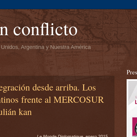
n conflicto
 Unidos, Argentina y Nuestra América
Pre
egración desde arriba. Los
entinos frente al MERCOSUR
ulián kan
Le Monde Diplomatique,
enero 2015