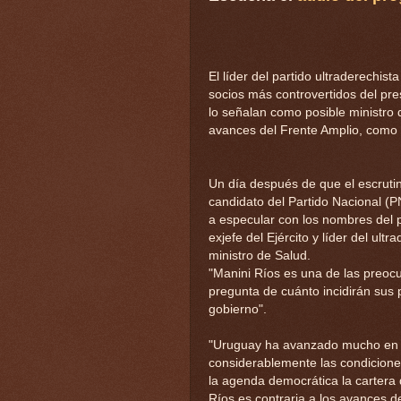
El líder del partido ultraderechis
socios más controvertidos del pr
lo señalan como posible ministro 
avances del Frente Amplio, como la
Un día después de que el escrutin
candidato del Partido Nacional (
a especular con los nombres del p
exjefe del Ejército y líder del ul
ministro de Salud.
"Manini Ríos es una de las preoc
pregunta de cuánto incidirán sus 
gobierno".
"Uruguay ha avanzado mucho en la
considerablemente las condicione
la agenda democrática la cartera
Ríos es contraria a los avances d