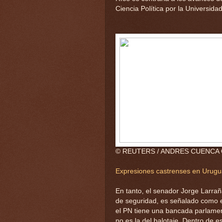
Ciencia Política por la Universida
© REUTERS / ANDRES CUENCA
Expresiones castrenses en Urugua
En tanto, el senador Jorge Larrañ
de seguridad, es señalado como el
el PN tiene una bancada parlament
no es la del balotaje. Dentro de e