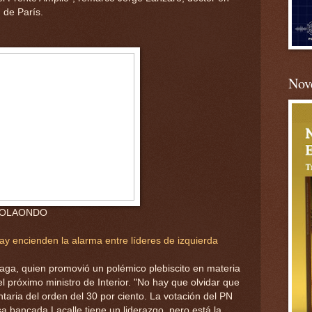
d de París.
Nove
 OLAONDO
y encienden la alarma entre líderes de izquierda
aga, quien promovió un polémico plebiscito en materia
 próximo ministro de Interior. "No hay que olvidar que
aria del orden del 30 por ciento. La votación del PN
sa bancada Lacalle tiene un liderazgo, pero está la