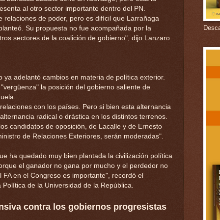
senta al otro sector importante dentro del PN.
 relaciones de poder, pero es difícil que Larrañaga
Descar
planteó. Su propuesta no fue acompañada por la
otros sectores de la coalición de gobierno", dijo Lanzaro
to ya adelantó cambios en materia de política exterior.
 "vergüenza" la posición del gobierno saliente de
uela.
relaciones con los países. Pero si bien esta alternancia
alternancia radical o drástica en los distintos terrenos.
os candidatos de oposición, de Lacalle y de Ernesto
ministro de Relaciones Exteriores, serán moderadas".
ue ha quedado muy bien plantada la civilización política
porque el ganador no gana por mucho y el perdedor no
 FA en el Congreso es importante", recordó el
 Política de la Universidad de la República.
ensiva contra los gobiernos progresistas