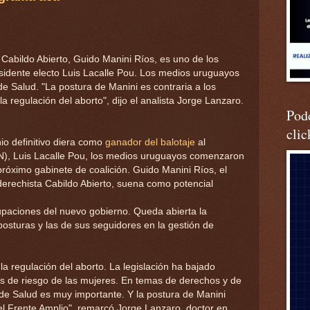
ta Cabildo Abierto, Guido Manini Ríos, es uno de los
esidente electo Luis Lacalle Pou. Los medios uruguayos
de Salud. "La postura de Manini es contraria a los
 regulación del aborto", dijo el analista Jorge Lanzaro.
Podc
clic
io definitivo diera como
ganador del balotaje
al
PN), Luis Lacalle Pou, los medios uruguayos comenzaron
róximo gabinete de coalición. Guido Manini Ríos, el
traderechista Cabildo Abierto, suena como potencial
upaciones del nuevo gobierno. Queda abierta la
posturas y las de sus seguidores en la gestión de
 regulación del aborto. La legislación ha bajado
s de riesgo de las mujeres. En temas de derechos y de
 de Salud es muy importante. Y la postura de Manini
el Frente Amplio", remarcó Jorge Lanzaro, doctor en