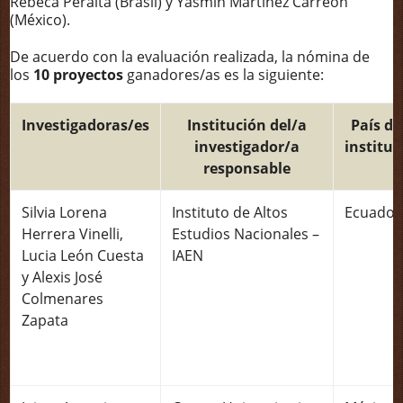
Rebeca Peralta (Brasil) y Yasmin Martínez Carreon
(México).
De acuerdo con la evaluación realizada, la nómina de
los
10 proyectos
ganadores/as es la siguiente:
Investigadoras/es
Institución del/a
País de
investigador/a
instituc
responsable
Silvia Lorena
Instituto de Altos
Ecuador
Herrera Vinelli,
Estudios Nacionales –
Lucia León Cuesta
IAEN
y Alexis José
Colmenares
Zapata