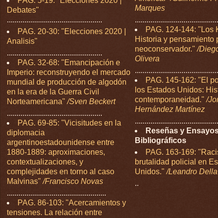
PAG. 5-19: "Elecciones 2020 |
Marques
Debates"
.................................................
..........................................
PAG. 124-144: "Los 
PAG. 20-30: "Elecciones 2020 |
Historia y pensamiento p
Analisis"
neoconservador."
/Dieg
.................................................
Olivera
PAG. 32-68: "Emancipación e
..........................................
Imperio: reconstruyendo el mercado
PAG. 145-162: "El p
mundial de producción de algodón
los Estados Unidos: Hist
en la era de la Guerra Civil
contemporaneidad."
/Jo
Norteamericana"
/Sven Beckert
Hernández Martínez
.................................................
..........................................
PAG. 69-85: "Vicisitudes en la
Reseñas y Ensayo
diplomacia
Bibliográficos
argentinoestadounidense entre
1880-1889: aproximaciones,
PAG. 163-169: "Rac
contextualizaciones, y
brutalidad policial en E
complejidades en torno al caso
Unidos."
/Leandro Dell
Malvinas"
/Francisco Novas
..
...................................................
PAG. 86-103: "Acercamientos y
tensiones. La relación entre