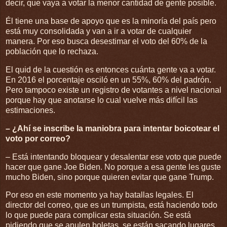
decir, que vaya a votar la menor cantidad de gente posible.
Él tiene una base de apoyo que es la minoría del país pero
está muy consolidada y van a ir a votar de cualquier
manera. Por eso busca desestimar el voto del 60% de la
población que lo rechaza.
El quid de la cuestión es entonces cuánta gente va a votar.
En 2016 el porcentaje osciló en un 55%, 60% del padrón.
Pero tampoco existe un registro de votantes a nivel nacional
porque hay que anotarse lo cual vuelve más difícil las
estimaciones.
– ¿Ahí se inscribe la maniobra para intentar boicotear el
voto por correo?
– Está intentando bloquear y desalentar ese voto que puede
hacer que gane Joe Biden. No porque a esa gente les guste
mucho Biden, sino porque quieren evitar que gane Trump.
Por eso en este momento ya hay batallas legales. El
director del correo, que es un trumpista, está haciendo todo
lo que puede para complicar esta situación. Se está
pidiendo que se anulen boletas, se están sacando lugares