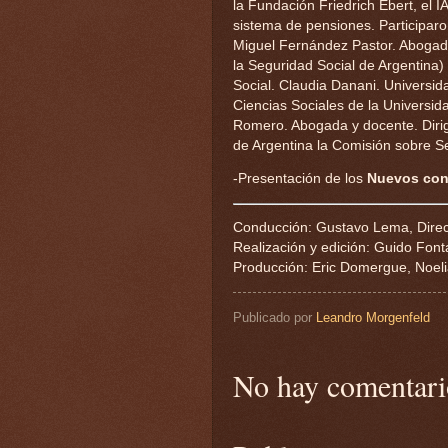
la Fundación Friedrich Ebert, el
sistema de pensiones. Participaro
Miguel Fernández Pastor. Abogado
la Seguridad Social de Argentina)
Social. Claudia Danani. Universi
Ciencias Sociales de la Universid
Romero. Abogada y docente. Diri
de Argentina la Comisión sobre S
-Presentación de los
Nuevos con
Conducción: Gustavo Lema, Direc
Realización y edición: Guido Font
Producción: Eric Domergue, Noelia
Publicado por
Leandro Morgenfeld
No hay comentari