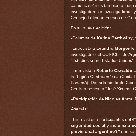
comunicación es también un espac
investigadores e investigadoras, 
Consejo Latinoamericano de Cienc
En su nueva edición:
-Columna de
Karina Batthyány
,
-Entrevista a
Leandro Morgenfe
investigador del CONICET de Arg
“Estudios sobre Estados Unidos”.
-Entrevista a
Roberto Oswaldo 
la Región Centroamérica (Costa R
Panamá), Departamento de Cienci
Centroamericana “José Simeón Ca
–
Participación de
Nicolás Arata
,
Además:
–
Entrevistas a participantes del
4
seguridad social y sistema pre
previsional argentino?”
que se 