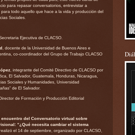
io para repasar conversatorios, entrevistar a
y para todo aquello que hace a la vida y producción del
ias Sociales.
 Secretaria Ejecutiva de CLACSO.
ld
, docente de la Universidad de Buenos Aires e
Diá
entina, co-coordinador del Grupo de Trabajo CLACSO
López
, integrante del Comité Directivo de CLACSO por
ica, El Salvador, Guatemala, Honduras, Nicaragua,
as Sociales y Humanidades, Universidad
ñas” de El Salvador.
 Director de Formación y Producción Editorial
º encuentro del Conversatorio virtual sobre
visional: “¿Qué necesita cambiar el sistema
realizó el 14 de septiembre, organizado por CLACSO,