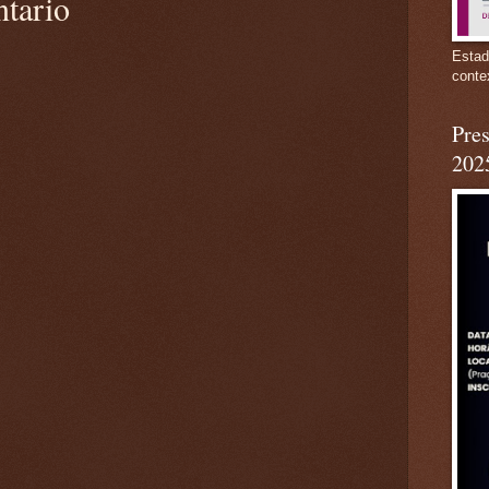
ntario
Estad
conte
Pres
202