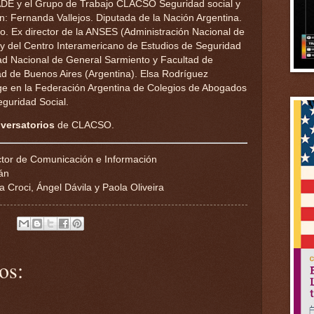
 IADE y el Grupo de Trabajo CLACSO Seguridad social y
n: Fernanda Vallejos. Diputada de la Nación Argentina.
. Ex director de la ANSES (Administración Nacional de
 y del Centro Interamericano de Estudios de Seguridad
dad Nacional de General Sarmiento y Facultad de
ad de Buenos Aires (Argentina). Elsa Rodríguez
ge en la Federación Argentina de Colegios de Abogados
eguridad Social.
versatorios
de CLACSO.
tor de Comunicación e Información
án
 Croci, Ángel Dávila y Paola Oliveira
os: