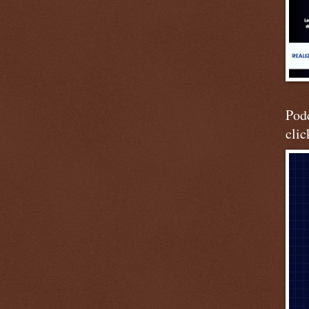
Podc
clic