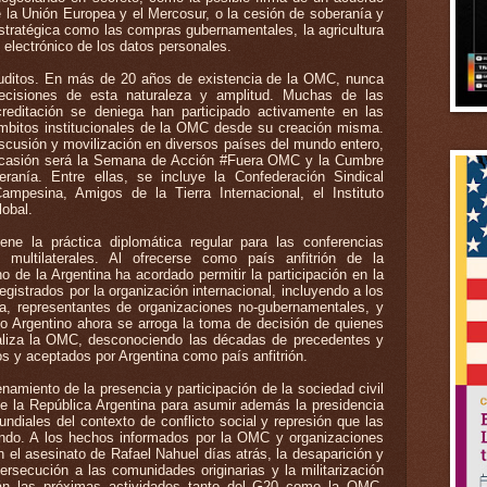
e la Unión Europea y el Mercosur, o la cesión de soberanía y
estratégica como las compras gubernamentales, la agricultura
 electrónico de los datos personales.
uditos. En más de 20 años de existencia de la OMC, nunca
decisiones de esta naturaleza y amplitud. Muchas de las
reditación se deniega han participado activamente en las
ámbitos institucionales de la OMC desde su creación misma.
cusión y movilización en diversos países del mundo entero,
ocasión será la Semana de Acción #Fuera OMC y la Cumbre
anía. Entre ellas, se incluye la Confederación Sindical
ampesina, Amigos de la Tierra Internacional, el Instituto
lobal.
ene la práctica diplomática regular para las conferencias
 multilaterales. Al ofrecerse como país anfitrión de la
no de la Argentina ha acordado permitir la participación en la
registrados por la organización internacional, incluyendo a los
sa, representantes de organizaciones no-gubernamentales, y
no Argentino ahora se arroga la toma de decisión de quienes
ealiza la OMC, desconociendo las décadas de precedentes y
s y aceptados por Argentina como país anfitrión.
miento de la presencia y participación de la sociedad civil
e la República Argentina para asumir además la presidencia
ndiales del contexto de conflicto social y represión que las
ando. A los hechos informados por la OMC y organizaciones
 el asesinato de Rafael Nahuel días atrás, la desaparición y
rsecución a las comunidades originarias y la militarización
arán las próximas actividades tanto del G20 como la OMC.