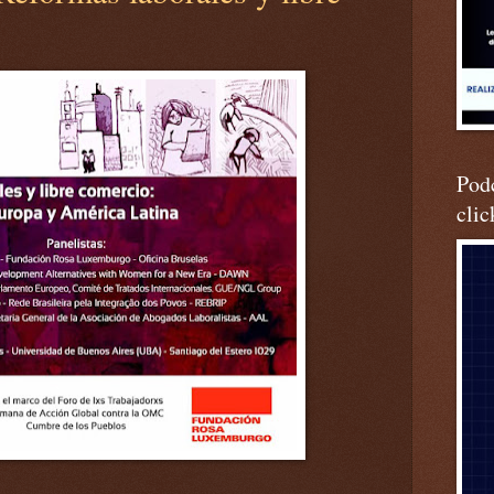
Podc
clic