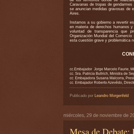
Caravanas de tropas de gendarmes s
se anuncian medidas gravosas de exc
Aires.
Instamos a su gobierno a revertir e
en materia de derechos humanos y pa
voluntad de transparencia que p
Organización Mundial del Comercio ca
esta cuestión grave y problemática no
CON
cc.Embajador Jorge Marcelo Faurie, Min
cc. Sra. Patricia Bullrich, Ministra de 
cc. Embajadora Susana Malcorra, Presi
cc. Embajador Roberto Azevêdo, Direc
Publicado por
Leandro Morgenfeld
miércoles, 29 de noviembre de 2
Mesa de Debate: R