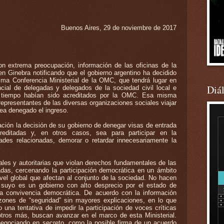
Buenos Aires, 29 de noviembre de 2017
on extrema preocupación, información de las oficinas de la
n Ginebra notificando que el gobierno argentino ha decidido
xima Conferencia Ministerial de la OMC, que tendrá lugar en
Diá
ial de delegadas y delegados de la sociedad civil local e
do tiempo habían sido acreditados por la OMC. Esa misma
representantes de las diversas organizaciones sociales viajar
sea denegado el ingreso.
ción la decisión de su gobierno de denegar visas de entrada
editadas y, en otros casos, sea para participar en la
dades relacionadas, demorar o retardar innecesariamente la
es y autoritarias que violan derechos fundamentales de las
adas, cercenando la participación democrática en un ámbito
vel global que afectan al conjunto de la sociedad. No hacen
suyo es un gobierno con alto desprecio por el estado de
a convivencia democrática. De acuerdo con la información
azones de “seguridad” sin mayores explicaciones, en lo que
 una tentativa de impedir la participación de voces críticas
otros más, buscan avanzar en el marco de esta Ministerial.
gociando en secreto, como la posible firma de un acuerdo