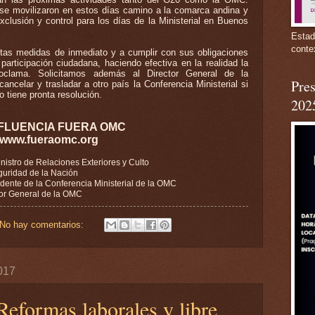
e movilizaron en estos días camino a la comarca andina y
lusión y control para los días de la Ministerial en Buenos
Estad
conte
stas medidas de inmediato y a cumplir con sus obligaciones
rticipación ciudadana, haciendo efectiva en la realidad la
roclama. Solicitamos además al Director General de la
Pres
ncelar y trasladar a otro país la Conferencia Ministerial si
 tiene pronta resolución.
202
FLUENCIA FUERA OMC
www.fueraomc.org
istro de Relaciones Exteriores y Culto
Seguridad de la Nación
dente de la Conferencia Ministerial de la OMC
tor General de la OMC
No hay comentarios:
017
eformas laborales y libre