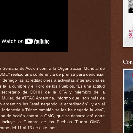
Conv
la Semana de Acción contra la Organización Mundial de
OMC" realizó una conferencia de prensa para denunciar
 denegó las acreditaciones a activistas internacionales
r la la cumbre y el Foro de los Pueblos. "Es una actitud
o, secretario de DDHH de la CTA y miembro de la
na Muller, de ATTAC Argentina, informó que "son más de
 argentino les "está negando la acreditación", y en el
 Indonesia y Túnez también se les ha negado la visa",
na de Acción contra la OMC, que se desarrollará entre
, incluye la Cumbre de los Pueblos “Fuera OMC –
arse del 11 al 13 de este mes.