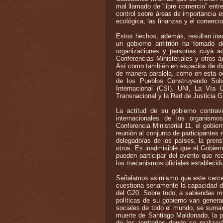
mal llamado de “libre comercio” entr
control sobre áreas de importancia 
ecológica, las finanzas y el comercio
Estos hechos, además, resultan ina
un gobierno anfitrión ha tomado 
organizaciones y personas cuya ac
Conferencias Ministeriales y otros 
Así como también en espacios de dis
de manera paralela, como en esta 
de los Pueblos Construyendo Sober
Internacional (CSI), UNI, La Vía C
Transnacional y la Red de Justicia G
La actitud de su gobierno contravi
internacionales de los organismos
Conferencia Ministerial 11, el gobier
reunión al conjunto de participantes 
delegado/as de los países, la pren
otros. Es inadmisible que el Gobier
pueden participar del evento que r
los mecanismos oficiales establecido
Señalamos asimismo que este cercena
cuestiona seriamente la capacidad d
del G20. Sobre todo, a sabiendas mu
políticas de su gobierno van gener
sociales de todo el mundo, se suman
muerte de Santiago Maldonado, la pe
de los territorios donde se realiz