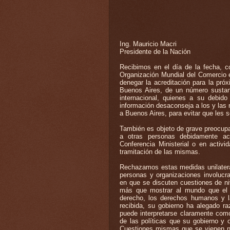
Ing. Mauricio Macri
Presidente de la Nación
Recibimos en el día de la fecha, c
Organización Mundial del Comercio e
denegar la acreditación para la pró
Buenos Aires, de un número sustanc
internacional, quienes a su debi
información desaconseja a los y las 
a Buenos Aires, para evitar que les 
También es objeto de grave preocupa
a otras personas debidamente acr
Conferencia Ministerial o en activi
tramitación de las mismas.
Rechazamos estas medidas unilateral
personas y organizaciones involucr
en que se discuten cuestiones de ni
más que mostrar al mundo que el 
derecho, los derechos humanos y l
recibida, su gobierno ha alegado r
puede interpretarse claramente como
de las políticas que su gobierno y 
Cuestiones mismas que se vienen ne