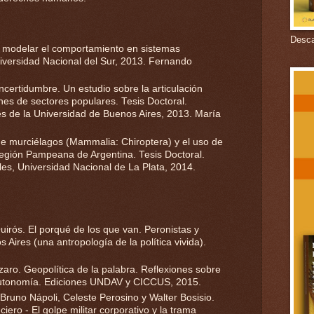
Descar
a modelar el comportamiento en sistemas
niversidad Nacional del Sur, 2013. Fernando
incertidumbre. Un estudio sobre la articulación
nes de sectores populares. Tesis Doctoral.
es de la Universidad de Buenos Aires, 2013. María
e murciélagos (Mammalia: Chiroptera) y el uso de
a región Pampeana de Argentina. Tesis Doctoral.
les, Universidad Nacional de La Plata, 2014.
Quirós. El porqué de los que van. Peronistas y
 Aires (una antropología de la política vivida).
zaro. Geopolítica de la palabra. Reflexiones sobre
autonomía. Ediciones UNDAV y CICCUS, 2015.
. Bruno Nápoli, Celeste Perosino y Walter Bosisio.
ciero - El golpe militar corporativo y la trama