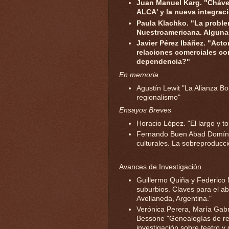
Juan Manuel Karg. "Chávez
ALCA' y la nueva integrac
Paula Klachko. "La problem
Nuestroamericana. Algunas 
Javier Pérez Ibáñez. "Acto
relaciones comerciales co
dependencia?"
En memoria
Agustín Lewit "La Alianza B
regionalismo"
Ensayos Breves
Horacio López. "El largo y t
Fernando Buen Abad Domíngue
culturales. La sobreproducci
Avances de Investigación
Guillermo Quiña y Federico
suburbios. Claves para el ab
Avellaneda, Argentina."
Verónica Perera, María Gabr
Bessone "Genealogías de re
investigación sobre teatro 