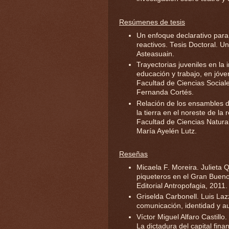
Resúmenes de tesis
Un enfoque declarativo par
reactivos. Tesis Doctoral. U
Asteasuain.
Trayectorias juveniles en la 
educación y trabajo, en jóve
Facultad de Ciencias Social
Fernanda Cortés.
Relación de los ensambles d
la tierra en el noreste de l
Facultad de Ciencias Natura
María Ayelén Lutz.
Reseñas
Micaela F. Moreira. Julieta 
piqueteros en el Gran Buenos
Editorial Antropofagia, 2011.
Griselda Carbonell. Luis Laz
comunicación, identidad y 
Víctor Miguel Alfaro Castillo
La dictadura del capital finan