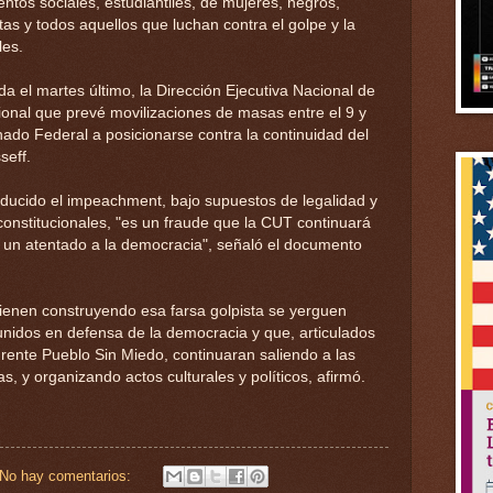
ntos sociales, estudiantiles, de mujeres, negros,
istas y todos aquellos que luchan contra el golpe y la
les.
a el martes último, la Dirección Ejecutiva Nacional de
onal que prevé movilizaciones de masas entre el 9 y
ado Federal a posicionarse contra la continuidad del
seff.
ucido el impeachment, bajo supuestos de legalidad y
constitucionales, "es un fraude que la CUT continuará
un atentado a la democracia", señaló el documento
 vienen construyendo esa farsa golpista se yerguen
unidos en defensa de la democracia y que, articulados
 Frente Pueblo Sin Miedo, continuaran saliendo a las
s, y organizando actos culturales y políticos, afirmó.
No hay comentarios: