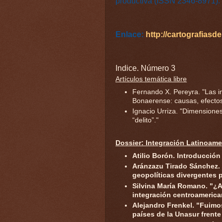
productiva (ISSN 2346-8971).
Enlace:
http://cartografiasd
Indice. Número 3
Artículos temática libre
Fernando X. Pereyra. "Las i
Bonaerense: causas, efectos 
Ignacio Urriza. "Dimensiones 
“delito”."
Dossier: Integración Latinoame
Atilio Borón. Introducción
Aránzazu Tirado Sánchez.
geopolíticas divergentes 
Silvina María Romano. "¿A
integración centroamerica
Alejandro Frenkel. "Fuimo
países de la Unasur frente