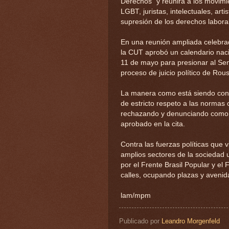
Derechos" y reunirá a los movimie
LGBT, juristas, intelectuales, art
supresión de los derechos labora
En una reunión ampliada celebrad
la CUT aprobó un calendario naci
11 de mayo para presionar al Sen
proceso de juicio político de Rous
La manera como está siendo cond
de estricto respeto a las normas 
rechazando y denunciando como 
aprobado en la cita.
Contra las fuerzas políticas que
amplios sectores de la sociedad 
por el Frente Brasil Popular y el
calles, ocupando plazas y avenida
lam/mpm
Publicado por
Leandro Morgenfeld