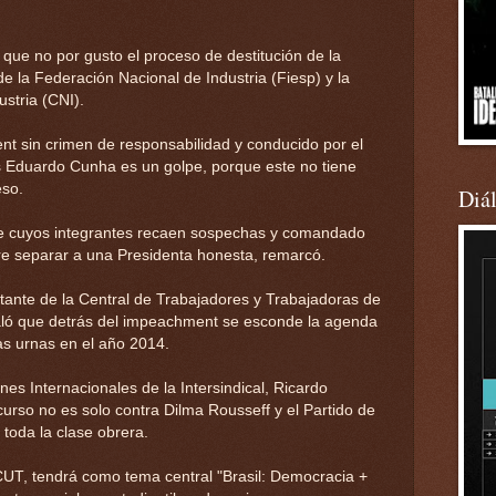
a que no por gusto el proceso de destitución de la
e la Federación Nacional de Industria (Fiesp) y la
stria (CNI).
t sin crimen de responsabilidad y conducido por el
s Eduardo Cunha es un golpe, porque este no tiene
eso.
Diá
 cuyos integrantes recaen sospechas y comandado
re separar a una Presidenta honesta, remarcó.
tante de la Central de Trabajadores y Trabajadoras de
ñaló que detrás del impeachment se esconde la agenda
as urnas en el año 2014.
nes Internacionales de la Intersindical, Ricardo
 curso no es solo contra Dilma Rousseff y el Partido de
 toda la clase obrera.
CUT, tendrá como tema central "Brasil: Democracia +