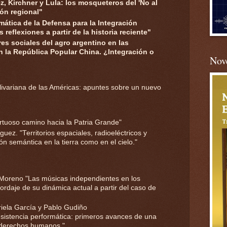
, Kirchner y Lula: los mosqueteros del 'No al
ión regional"
ática de la Defensa para la Integración
reflexiones a partir de la historia reciente"
res sociales del agro argentino en las
n la República Popular China. ¿Integración o
Nove
olivariana de las Américas: apuntes sobre un nuevo
ortuoso camino hacia la Patria Grande"
z. "Territorios espaciales, radioeléctricos y
ón semántica en la tierra como en el cielo."
 Moreno "Las músicas independientes en los
ordaje de su dinámica actual a partir del caso de
iela García y Pablo Gudiño
sistencia performática: primeros avances de una
y derechos humanos."