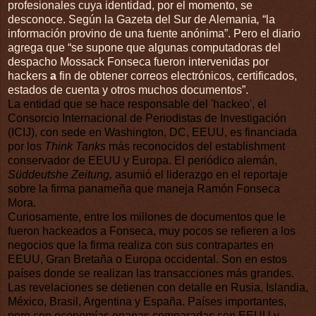
profesionales cuya identidad, por el momento, se
desconoce.
Según la
Gazeta del Sur de Alemania
,
“l
a
información provino de una fuente anónima”. Pero el diario
agrega que
“se supone que algunas
computadoras del
despacho Mossack Fonseca fueron intervenidas por
hackers
a
fin de obtener correos electrónicos, certificados,
estados de cuenta y otros muchos documentos”.
La entidad que se hace responsable del 'hackeo', el
Consorcio Internacional de Periodistas de Investigación
(ICIJ), con sede en Washington, DC, EEUU, es financiada
por los
Think Tanks
más reconocidos del establishment
conservador de EEUU y Europa. El periódico alemán,
Süddeutshe Zeitung,
asumió el liderazgo en el reportaje
sobre la firma panameña que maneja Ramón Fonseca
Mora.
Curiosamente, entre los millones de documentos que le
fueron hackeados a Fonseca, muy pocos se refieren a los
negocios que la firma realiza con sus contrapartes en
EEUU, Gran Bretaña o Europa occidental. Son en estos
países donde se realizan las transacciones más grandes.
Las revelaciones se detienen con detalle en Rusia, Islandia,
México, Brasil, Argentina y España. Países importantes,
pero con economías enanas comparadas con EEUU y