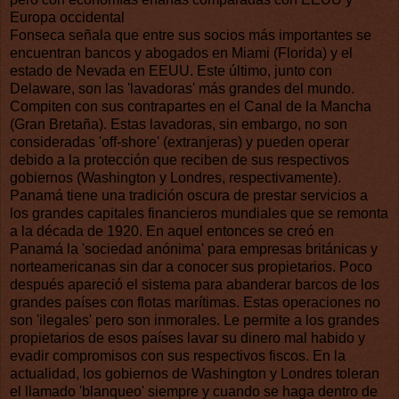
Europa occidental
Fonseca señala que entre sus socios más importantes se
encuentran bancos y abogados en Miami (Florida) y el
estado de Nevada en EEUU. Este último, junto con
Delaware, son las 'lavadoras' más grandes del mundo.
Compiten con sus contrapartes en el Canal de la Mancha
(Gran Bretaña). Estas lavadoras, sin embargo, no son
consideradas 'off-shore' (extranjeras) y pueden operar
debido a la protección que reciben de sus respectivos
gobiernos (Washington y Londres, respectivamente).
Panamá tiene una tradición oscura de prestar servicios a
los grandes capitales financieros mundiales que se remonta
a la década de 1920. En aquel entonces se creó en
Panamá la 'sociedad anónima' para empresas británicas y
norteamericanas sin dar a conocer sus propietarios. Poco
después apareció el sistema para abanderar barcos de los
grandes países con flotas marítimas. Estas operaciones no
son 'ilegales' pero son inmorales. Le permite a los grandes
propietarios de esos países lavar su dinero mal habido y
evadir compromisos con sus respectivos fiscos. En la
actualidad, los gobiernos de Washington y Londres toleran
el llamado 'blanqueo' siempre y cuando se haga dentro de