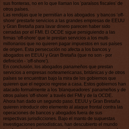
sus fronteras, no en lo que llaman los 'paraísos fiscales' de
otros países.
Las rendijas que le permitían a los abogados
y bancos ‘off-
shore’ prestarle servicios a las grandes empresas de EEUU
y Gran Bretaña para lavar dinero parecen haber sido
cerradas por el FMI. El OCDE sigue persiguiendo a las
firmas ‘off-shore’ que le prestan servicios a los multi-
millonarios que no quieren pagar impuestos en sus países
de origen. Esta persecución no afecta a los bancos y
abogados en EEUU y Gran Bretaña (que no son - por
definición - 'off-shore').
En conclusión, los abogados panameños que prestan
servicios a empresas norteamericanas, británicas y de otros
países se encuentran bajo la mira de los gobiernos que
quieren que el negocio regrese a casa. Estos gobiernos han
atacado formalmente a los 'blanqueadores' panameños y de
otros países 'off-shore' a través del FMI y de la OCDE.
Ahora han dado un segundo paso. EEUU y Gran Bretaña
quieren introducir otro elemento al ataque frontal contra las
operaciones de bancos y abogados fuera de sus
respectivas jurisdicciones. Bajo el manto de supuestas
investigaciones periodísticas, han descubierto el mundo