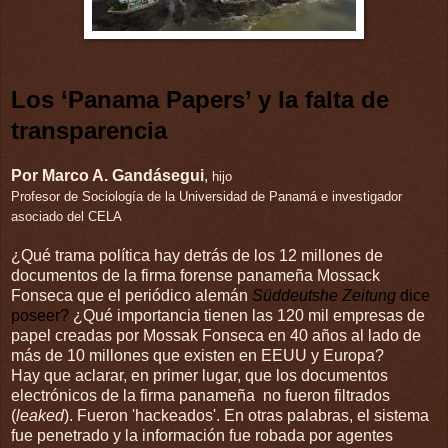
Los ‘Panama Papers’ y la falta de
transparencia
Por Marco A. Gandásegui
,
hijo
Profesor de Sociología de la Universidad de Panamá e investigador
asociado del CELA
¿Qué trama política hay detrás de los 12 millones de
documentos de la firma forense panameña Mossack
Fonseca que el periódico alemán
Süddeutshe Zeitung
dice
poseer?
¿Qué importancia tienen las 120 mil empresas de
papel creadas por Mossak Fonseca en 40 años al lado de
más de 10 millones que existen en EEUU y Europa?
Hay que aclarar, en primer lugar, que los documentos
electrónicos de la firma panameña
no fueron filtrados
(
leaked
). Fueron 'hackeados'. En otras palabras, el sistema
fue penetrado y la información fue robada por agentes