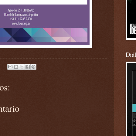
Diá
os:
ntario