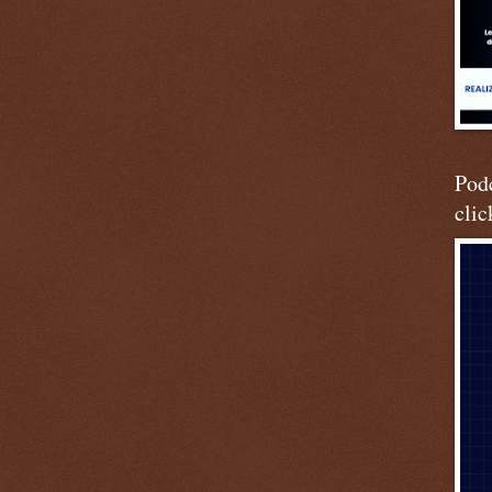
Podc
clic