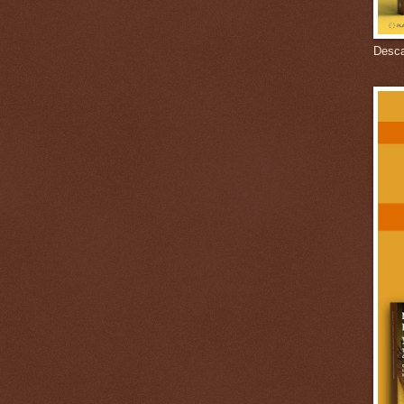
Descar