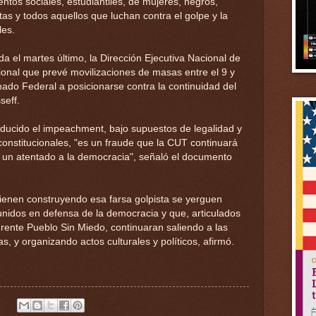
ntos sociales, estudiantiles, de mujeres, negros,
istas y todos aquellos que luchan contra el golpe y la
les.
a el martes último, la Dirección Ejecutiva Nacional de
onal que prevé movilizaciones de masas entre el 9 y
ado Federal a posicionarse contra la continuidad del
seff.
ucido el impeachment, bajo supuestos de legalidad y
constitucionales, "es un fraude que la CUT continuará
un atentado a la democracia", señaló el documento
 vienen construyendo esa farsa golpista se yerguen
unidos en defensa de la democracia y que, articulados
 Frente Pueblo Sin Miedo, continuaran saliendo a las
s, y organizando actos culturales y políticos, afirmó.