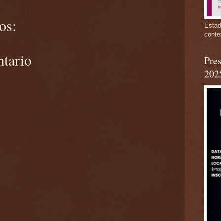
os:
Estad
conte
ntario
Pres
202