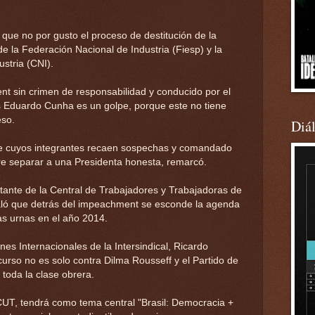
a que no por gusto el proceso de destitución de la
e la Federación Nacional de Industria (Fiesp) y la
stria (CNI).
t sin crimen de responsabilidad y conducido por el
s Eduardo Cunha es un golpe, porque este no tiene
eso.
Diá
 cuyos integrantes recaen sospechas y comandado
re separar a una Presidenta honesta, remarcó.
tante de la Central de Trabajadores y Trabajadoras de
ñaló que detrás del impeachment se esconde la agenda
as urnas en el año 2014.
nes Internacionales de la Intersindical, Ricardo
 curso no es solo contra Dilma Rousseff y el Partido de
 toda la clase obrera.
CUT, tendrá como tema central "Brasil: Democracia +