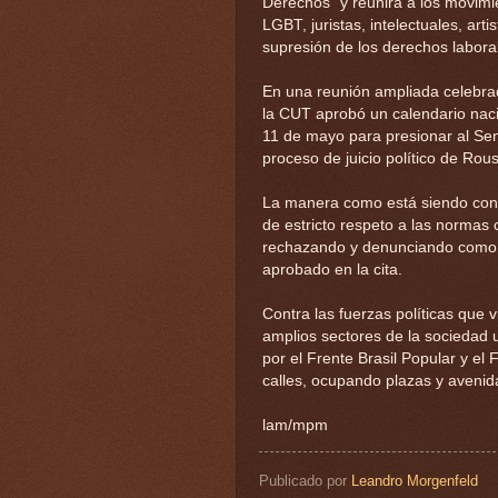
Derechos" y reunirá a los movimie
LGBT, juristas, intelectuales, art
supresión de los derechos labora
En una reunión ampliada celebrad
la CUT aprobó un calendario naci
11 de mayo para presionar al Sen
proceso de juicio político de Rous
La manera como está siendo cond
de estricto respeto a las normas 
rechazando y denunciando como 
aprobado en la cita.
Contra las fuerzas políticas que
amplios sectores de la sociedad 
por el Frente Brasil Popular y el
calles, ocupando plazas y avenida
lam/mpm
Publicado por
Leandro Morgenfeld