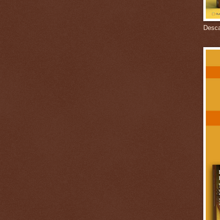
Descar