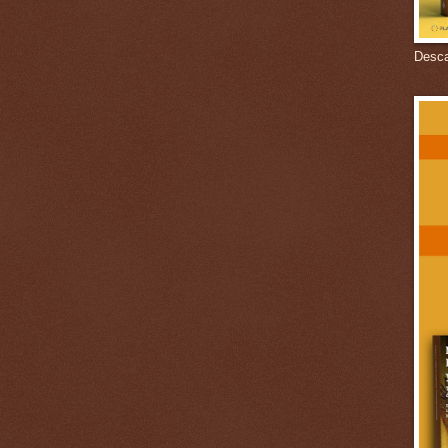
Descar