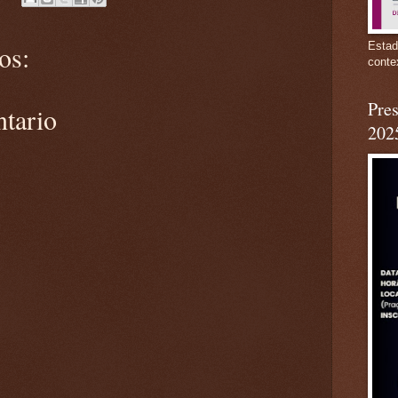
Estad
os:
conte
Pres
ntario
202