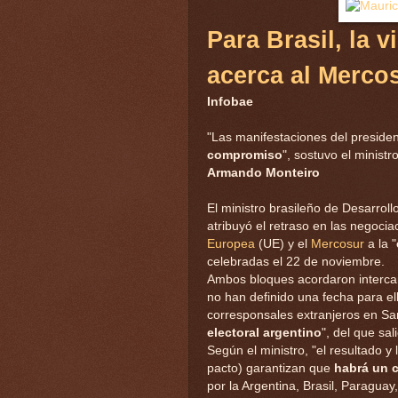
Para Brasil, la v
acerca al Merco
Infobae
"Las manifestaciones del preside
compromiso
", sostuvo el ministr
Armando Monteiro
El ministro brasileño de Desarroll
atribuyó el retraso en las negoci
Europea
(UE) y el
Mercosur
a la "
celebradas el 22 de noviembre.
Ambos bloques acordaron intercamb
no han definido una fecha para e
corresponsales extranjeros en San
electoral argentino
", del que sa
Según el ministro, "el resultado y
pacto) garantizan que
habrá un 
por la Argentina, Brasil, Paragua