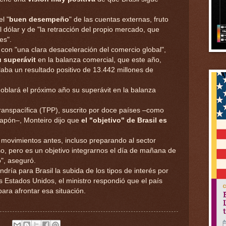
el "
buen desempeño
" de las cuentas externas, fruto
al dólar y de "la retracción del propio mercado, que
es".
con "una clara desaceleración del comercio global",
u superávit
en la balanza comercial, que este año,
ba un resultado positivo de 13.442 millones de
oblará el próximo año su superávit en la balanza
ranspacífica (TPP), suscrito por doce países –como
Japón–, Monteiro dijo que
el "objetivo" de Brasil es
movimientos antes, incluso preparando al sector
o, pero es un objetivo integrarnos el día de mañana de
", aseguró.
ndría para Brasil la subida de los tipos de interés por
s Estados Unidos, el ministro respondió que el país
para afrontar esa situación.