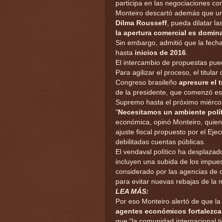
participa en las negociaciones co
Monteiro descartó además que un p
Dilma Rousseff
, pueda dilatar l
la apertura comercial es domin
Sin embargo, admitió que la fech
hasta
inicios de 2016
.
El intercambio de propuestas pue
Para agilizar el proceso, el titula
Congreso brasileño
apresure el 
de la presidente, que comenzó est
Supremo hasta el próximo miérco
"
Necesitamos un ambiente polít
económica, opinó Monteiro, quien
ajuste fiscal propuesto por el Eje
debilitadas cuentas públicas.
El vendaval político ha desplazad
incluyen una subida de los impues
considerado por las agencias de 
para evitar nuevas rebajas de la n
LEA MÁS:
Por eso Monteiro alertó de que la
agentes económicos fortalezcan
que "la comunidad internacional 