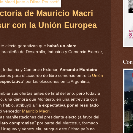
ictoria de Mauricio Macri
sur con la Unión Europea
nte electo garantizan que
habrá un claro
o brasileño de Desarrollo, Industria y Comercio Exterior,
Conv
o, Industria y Comercio Exterior,
Armando Monteiro
,
aciones para el acuerdo de libre comercio entre la
Unión
expectativa
" por las elecciones en la Argentina,
iar sus ofertas antes de final del año, pero todavía
llo, una demora que Monteiro, en una entrevista con
 Pablo, atribuyó a "
la expectativa por el resultado
lió vencedor
Mauricio Macri
.
 las manifestaciones del presidente electo (a favor del
claro compromiso
" por parte del Mercosur, formado
y, Uruguay y Venezuela, aunque este último país no