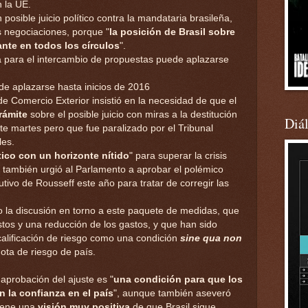
n la UE.
osible juicio político contra la mandataria brasileña,
as negociaciones, porque "
la posición de Brasil sobre
ante en todos los círculos
".
a para el intercambio de propuestas puede aplazarse
de aplazarse hasta inicios de 2016
r de Comercio Exterior insistió en la necesidad de que el
trámite
sobre el posible juicio con miras a la destitución
Diá
e martes pero que fue paralizado por el Tribunal
les.
ico con un horizonte nítido
" para superar la crisis
 también urgió al Parlamento a aprobar el polémico
cutivo de Rousseff este año para tratar de corregir las
o la discusión en torno a este paquete de medidas, que
tos y una reducción de los gastos, y que han sido
calificación de riesgo como una condición
sine qua non
ota de riesgo de país.
 aprobación del ajuste es "
una condición para que los
 la confianza en el país
", aunque también aseveró
tiene una
visión muy positiva
de que Brasil sigue