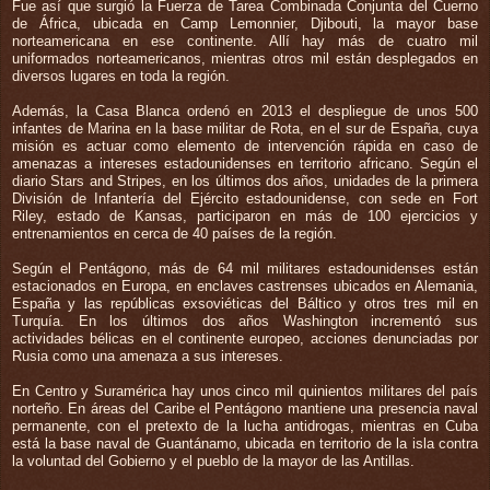
Fue así que surgió la Fuerza de Tarea Combinada Conjunta del Cuerno
de África, ubicada en Camp Lemonnier, Djibouti, la mayor base
norteamericana en ese continente. Allí hay más de cuatro mil
uniformados norteamericanos, mientras otros mil están desplegados en
diversos lugares en toda la región.
Además, la Casa Blanca ordenó en 2013 el despliegue de unos 500
infantes de Marina en la base militar de Rota, en el sur de España, cuya
misión es actuar como elemento de intervención rápida en caso de
amenazas a intereses estadounidenses en territorio africano. Según el
diario Stars and Stripes, en los últimos dos años, unidades de la primera
División de Infantería del Ejército estadounidense, con sede en Fort
Riley, estado de Kansas, participaron en más de 100 ejercicios y
entrenamientos en cerca de 40 países de la región.
Según el Pentágono, más de 64 mil militares estadounidenses están
estacionados en Europa, en enclaves castrenses ubicados en Alemania,
España y las repúblicas exsoviéticas del Báltico y otros tres mil en
Turquía. En los últimos dos años Washington incrementó sus
actividades bélicas en el continente europeo, acciones denunciadas por
Rusia como una amenaza a sus intereses.
En Centro y Suramérica hay unos cinco mil quinientos militares del país
norteño. En áreas del Caribe el Pentágono mantiene una presencia naval
permanente, con el pretexto de la lucha antidrogas, mientras en Cuba
está la base naval de Guantánamo, ubicada en territorio de la isla contra
la voluntad del Gobierno y el pueblo de la mayor de las Antillas.