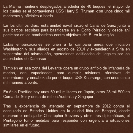
La Marina mantiene desplegados alrededor de 40 buques, el mayor de
los cuales es el portaaviones USS Harry S. Truman -con unos cinco mil
marineros y oficiales a bordo-.
En los últimos días, esta unidad naval cruzó el Canal de Suez junto a
sus barcos escoltas para basificarse en el Golfo Pérsico, y desde ahí
participar en los bombardeos contra objetivos del EI en la región.
Estas embarcaciones se unen a la campaña aérea que iniciaron
Washington y sus aliados en agosto de 2014 y extendieron a Siria en
septiembre del mismo año, operaciones calificadas de ilegales por las
autoridades de Damasco.
También en esa zona del Levante opera un grupo anfibio de infantería de
marina, con capacidades para cumplir misiones ofensivas de
desembarco, y encabezado por el buque USS Kearsarge, con unos cinco
mil marines a bordo.
En Asia Pacífico hay unos 50 mil militares en Japón, otros 28 mil 500 en
Corea del Sur y cerca de mil en Australia y Singapur.
Tras la experiencia del atentado en septiembre de 2012 contra el
consulado de Estados Unidos en la ciudad libia de Bengasi, donde
murieron el embajador Christopher Stevens y otros tres diplomáticos, el
Pentágono tomó medidas para responder con urgencia a situaciones
similares en el futuro.