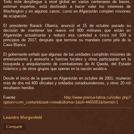
Todo este despliegue a nivel global en varios centenares de bases,
estiman expertos, está destinado a hacer valer los intereses de
Washington y en algunos casos, como en Afganistán cumplen misiones
de ocupación.
El presidente Barack Obama, anunció el 15 de octubre pasado su
decisión de mantener los nueve mil 800 militares que están en
Afganistán actualmente y reducir esa cantidad a cinco mil 500 a
principios de 2017, después que termine su mandato como jefe de la
Casa Blanca.
El gobernante señaló que algunas de las unidades cumplirán misiones de
entrenamiento y asesoría a fuerzas locales y otras participarán en la
búsqueda y aniquilamiento de combatientes de Al Qaeda, del Estado
Islámico y de otros grupos que operan en la nación asiática.
Desde el inicio de la guerra en Afganistán en octubre de 2001, murieron
más de dos mil 400 oficiales y soldados estadounidenses, y otros 20 mil
resultaron heridos.
Fuente:
http://www.prensa-latina.cu/index.php?
option=com_content&task=view&idioma=1&id=4465051&Itemid=1
Leandro Morgenfeld
Compartir