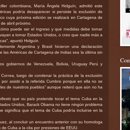
ller colombiana, María Ángela Holguín, admitió este
icas podría desaparecer si persiste la exclusión de
co cuya próxima edición se realizará en Cartagena de
 de abril próximo.
cómo puede ser el ingreso y qué medidas debe tomar
 vayan a tomar Estados Unidos, o creo que nadie más a
cas", apuntó Holguín.
temente Argentina y Brasil hicieron una declaración
e las Américas de Cartagena de Indias sea la última sin
Conv
os gobiernos de Venezuela, Bolivia, Uruguay Perú y
 Correa, luego de condenar la práctica de la exclusión
por asistir a la referida Cumbre porque en ella no se
les de nuestros pueblos" aunque reiteró que aún no ha
nifestó que su país pretende tocar el tema Cuba en la
stados Unidos, Barack Obama no tiene ningún problema
e siginifica que el tema de Cuba podría incluirse en la
uez, al concluir un encuentro anterior con su homologa
n de Cuba a la cita por presiones de EEUU.