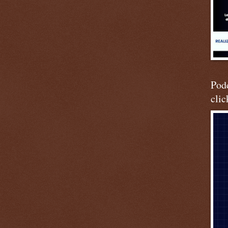
Podc
clic