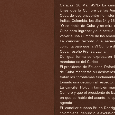
Caracas, 26 Mar. AVN.- La canci
lunes que la Cumbre de las Amér
Cuba de ese encuentro hemisféri
Indias, Colombia, los días 14 y 15
"O se habla de Cuba y se mira 
Cuba para ingresar y qué actitud
volver a una Cumbre de las Améri
La canciller recordó que recien
conjunta para que la VI Cumbre d
Cuba, reseñó Prensa Latina.
De igual forma se expresaron l
mandatarios del Caribe.
El presidente de Ecuador, Rafael
de Cuba manifestó su desinterés 
tratan los "problemas fundamenta
tomado una decisión al respecto.
La canciller Holguín también ma
Cumbre y que el presidente de E
en que se hable del asunto, lo qu
agenda.
El canciller cubano Bruno Rodríg
colombiana, denunció la exclusió