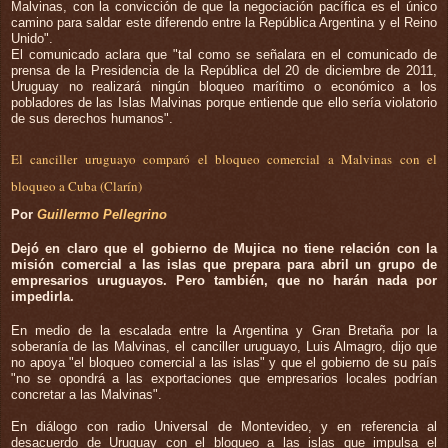
Malvinas, con la convicción de que la negociación pacífica es el único
camino para saldar este diferendo entre la República Argentina y el Reino
Unido".
El comunicado aclara que "tal como se señalara en el comunicado de
prensa de la Presidencia de la República del 20 de diciembre de 2011,
Uruguay no realizará ningún bloqueo marítimo o económico a los
pobladores de las Islas Malvinas porque entiende que ello sería violatorio
de sus derechos humanos".
El canciller uruguayo comparó el bloqueo comercial a Malvinas con el
bloqueo a Cuba (Clarín)
Por
Guillermo Pellegrino
Dejó en claro que el gobierno de Mujica no tiene relación con la
misión comercial a las islas que prepara para abril un grupo de
empresarios uruguayos. Pero también, que no harán nada por
impedirla.
En medio de la escalada entre la Argentina y Gran Bretaña por la
soberanía de las Malvinas, el canciller uruguayo, Luis Almagro, dijo que
no apoya "el bloqueo comercial a las islas" y que el gobierno de su país
"no se opondrá a las exportaciones que empresarios locales podrían
concretar a las Malvinas".
En diálogo con radio Universal de Montevideo, y en referencia al
desacuerdo de Uruguay con el bloqueo a las islas que impulsa el