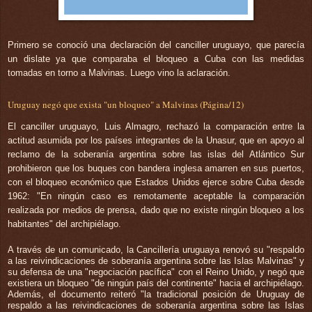
Primero se conoció una declaración del canciller uruguayo, que parecía
un dislate ya que comparaba el bloqueo a Cuba con las medidas
tomadas en torno a Malvinas. Luego vino la aclaración.
Uruguay negó que exista "un bloqueo" a Malvinas (Página/12)
El canciller uruguayo, Luis Almagro, rechazó la comparación entre la
actitud asumida por los países integrantes de la Unasur, que en apoyo al
reclamo de la soberanía argentina sobre las islas del Atlántico Sur
prohibieron que los buques con bandera inglesa amarren en sus puertos,
con el bloqueo económico que Estados Unidos ejerce sobre Cuba desde
1962: "En ningún caso es remotamente aceptable la comparación
realizada por medios de prensa, dado que no existe ningún bloqueo a los
habitantes" del archipiélago.
A través de un comunicado, la Cancillería uruguaya renovó su "respaldo
a las reivindicaciones de soberanía argentina sobre las Islas Malvinas" y
su defensa de una "negociación pacífica" con el Reino Unido, y negó que
existiera un bloqueo "de ningún país del continente" hacia el archipiélago.
Además, el documento reiteró "la tradicional posición de Uruguay de
respaldo a las reivindicaciones de soberanía argentina sobre las Islas