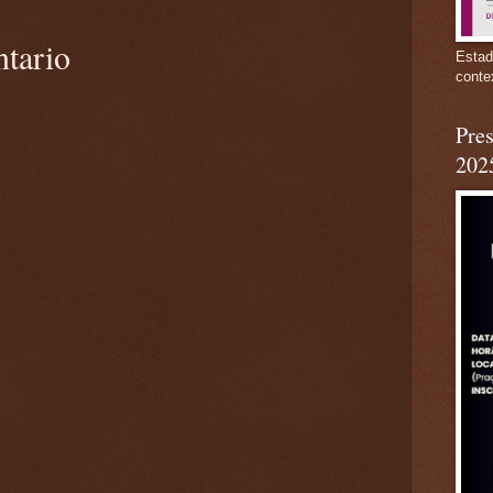
ntario
Estad
conte
Pres
202