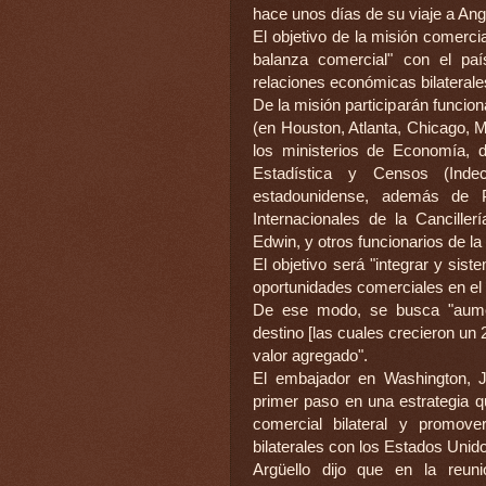
hace unos días de su viaje a Ang
El objetivo de la misión comerci
balanza comercial" con el pa
relaciones económicas bilaterale
De la misión participarán funcio
(en Houston, Atlanta, Chicago, 
los ministerios de Economía, d
Estadística y Censos (Inde
estadounidense, además de Pa
Internacionales de la Canciller
Edwin, y otros funcionarios de l
El objetivo será "integrar y sis
oportunidades comerciales en el
De ese modo, se busca "aumen
destino [las cuales crecieron un
valor agregado".
El embajador en Washington, Jo
primer paso en una estrategia q
comercial bilateral y promov
bilaterales con los Estados Unido
Argüello dijo que en la reun