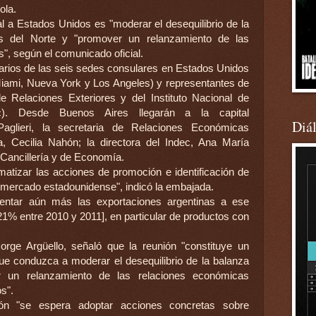
ola.
al a Estados Unidos es "moderar el desequilibrio de la
ís del Norte y "promover un relanzamiento de las
s", según el comunicado oficial.
narios de las seis sedes consulares en Estados Unidos
Miami, Nueva York y Los Angeles) y representantes de
e Relaciones Exteriores y del Instituto Nacional de
c). Desde Buenos Aires llegarán a la capital
Diá
glieri, la secretaria de Relaciones Económicas
ía, Cecilia Nahón; la directora del Indec, Ana María
a Cancillería y de Economía.
tematizar las acciones de promoción e identificación de
 mercado estadounidense", indicó la embajada.
tar aún más las exportaciones argentinas a ese
 21% entre 2010 y 2011], en particular de productos con
rge Argüello, señaló que la reunión "constituye un
ue conduzca a moderar el desequilibrio de la balanza
er un relanzamiento de las relaciones económicas
s".
ión "se espera adoptar acciones concretas sobre