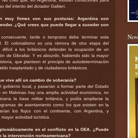
. No creo que, en Argentina, existan condiciones para
o del intento del dictador Galtieri.
n muy firmes con sus posturas: Argentina con
fender. ¿Qué crees que puede llegar a suceder con
Nove
a consecuente, tarde o temprano debe terminar esta
al. El colonialismo es una rémora de otra etapa del
difícil a los británicos defender la ocupación de un
eñón de Gibraltar. Y es absurdo, habiendo sido la mayor
historia, que planteen el principio de autodeterminación
ueblo trasplantado y de ciudadanos británicos.
ue vive allí un cambio de soberanía?
el gobierno local, y pasarían a formar parte del Estado
 en Malvinas hay una amplia actividad económica, no
naría la base militar británica, y podía ampliarse la
rogramas de asentamiento como los que existen en la
rían los flujos con el continente, con Argentina, y
ayor actividad turística.
iplomáticamente en el conflicto en la OEA. ¿Puede
to la intervención norteamericana?