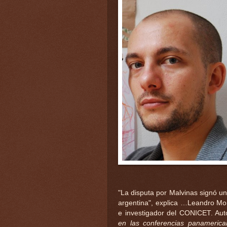
"La disputa por Malvinas signó uno
argentina", explica …
Leandro Mor
e investigador del CONICET. Au
en las conferencias panamerica