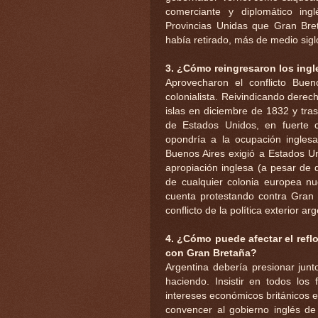
comerciante y diplomático in
Provincias Unidas que Gran Bret
había retirado, más de medio sigl
3. ¿Cómo reingresaron los ingl
Aprovecharon el conflicto Bue
colonialista. Reivindicando dere
islas en diciembre de 1832 y tra
de Estados Unidos, en fuerte c
opondría a la ocupación inglesa
Buenos Aires exigió a Estados Un
apropiación inglesa (a pesar de 
de cualquier colonia europea nu
cuenta protestando contra Gran 
conflicto de la política exterior ar
4. ¿Cómo puede afectar el reflo
con Gran Bretaña?
Argentina debería presionar jun
haciendo. Insistir en todos los
intereses económicos británicos e
convencer al gobierno inglés de