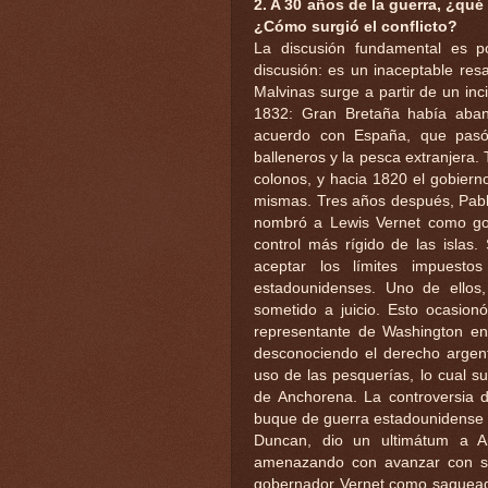
2. A 30 años de la guerra, ¿qu
¿Cómo surgió el conflicto?
La discusión fundamental es 
discusión: es un inaceptable resab
Malvinas surge a partir de un in
1832: Gran Bretaña había aban
acuerdo con España, que pasó 
balleneros y la pesca extranjera. 
colonos, y hacia 1820 el gobiern
mismas. Tres años después, Pabl
nombró a Lewis Vernet como gob
control más rígido de las islas.
aceptar los límites impuest
estadounidenses. Uno de ellos,
sometido a juicio. Esto ocasion
representante de Washington en
desconociendo el derecho argent
uso de las pesquerías, lo cual s
de Anchorena. La controversia di
buque de guerra estadounidense "
Duncan, dio un ultimátum a An
amenazando con avanzar con su 
gobernador Vernet como saqueador