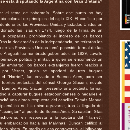
é se está disputando la Argentina con Gran Bretaña?
por el tema de soberanía. Sobre ese punto no hay
io colonial de principios del siglo XIX. El conflicto por
cidente entre las Provincias Unidas y Estados Unidos en
donado las Islas en 1774, luego de la firma de un
a ocuparlas, prohibiendo el ingreso de los barcos
Tras la declaración de la independencia, se retiraron los
o de las Provincias Unidas tomó posesión formal de las
o Areguati fue nombrado gobernador. En 1829, Lavalle
ernador político y militar, a quien se encomendó un
 Sin embargo, los barcos extranjeros fueron reacios a
os por Vernet, quien se apoderó de tres buques
 el "Harriet", fue enviado a Buenos Aires, para ser
ó fuertes protestas del cónsul George Slacum, novato
 Buenos Aires. Slacum presentó una protesta formal,
ino a capturar buques estadounidenses o negarles el
uscitó una airada respuesta del canciller Tomás Manuel
plomática no hizo sino agravarse, tras la llegada del
Lexington" al puerto de Buenos Aires. Su capitán, Silas
chorena, en respuesta a la captura del "Harriet",
embarcación hacia las Malvinas. Duncan calificó al
 y pirata. En medio de esa controversia, el influyente