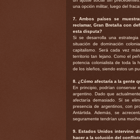
un ajuste social sin precedentes
una opción militar, luego del fracas
7. Ambos países se muestra
reclamar, Gran Bretaña con de
esta disputa?
Si se desarrolla una estrategi
situación de dominación coloni
capitalismo. Será cada vez más 
territorio tan lejano. Como el p
potencia colonialista de toda la 
de los isleños, siendo estos un p
8. ¿Cómo afectaría a la gente q
En principio, podrían conservar 
argentino. Dado que actualmente
afectaría demasiado. Sí se elimi
presencia de argentinos, con p
Antártida. Además, se acrecenta
seguramente tendrían una mucho m
9. Estados Unidos intervino d
hacer a la solución del conflic