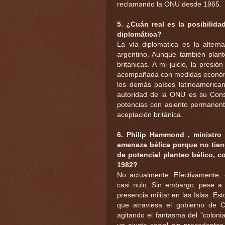
reclamando la ONU desde 1965.
5. ¿Cuán real es la posibilida
diplomática?
La vía diplomática es la altern
argentino. Aunque también plant
británicas. A mi juicio, la presió
acompañada con medidas económi
los demás países latinoamerica
autoridad de la ONU es su Cons
potencias con asiento permanente
aceptación británica.
6. Philip Hammond , ministro
amenaza bélica porque no tiene
de potencial planteo bélico, c
1982?
No actualmente. Efectivamente, 
casi nulo. Sin embargo, pese a 
presencia militar en las Islas. Est
que atraviesa el gobierno de 
agitando el fantasma del "coloni