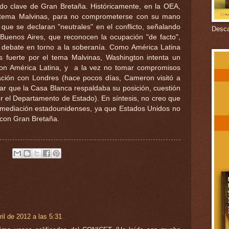
do clave de Gran Bretaña. Históricamente, en la OEA,
el tema Malvinas, para no comprometerse con su mano
ue se declaran "neutrales" en el conflicto, señalando
Descar
Buenos Aires, que reconocen la ocupación "de facto",
 debate en torno a la soberanía. Como América Latina
 fuerte por el tema Malvinas, Washington intenta un
 con América Latina, y a la vez no tomar compromisos
ación con Londres (hace pocos días, Cameron visitó a
rar que la Casa Blanca respaldaba su posición, cuestión
 el Departamento de Estado). En síntesis, no creo que
ermediación estadounidenses, ya que Estados Unidos no
 con Gran Bretaña.
ril de 2012 a las 5:31