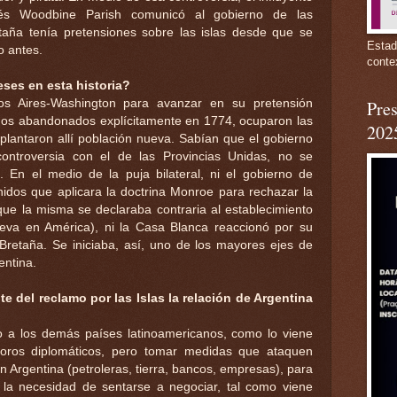
glés Woodbine Parish comunicó al gobierno de las
aña tenía pretensiones sobre las islas desde que se
Estad
o antes.
conte
eses en esta historia?
nos Aires-Washington para avanzar en su pretensión
Pres
chos abandonados explícitamente en 1774, ocuparon las
202
splantaron allí población nueva. Sabían que el gobierno
ontroversia con el de las Provincias Unidas, no se
. En el medio de la puja bilateral, ni el gobierno de
idos que aplicara la doctrina Monroe para rechazar la
que la misma se declaraba contraria al establecimiento
eva en América), ni la Casa Blanca reaccionó por su
Bretaña. Se iniciaba, así, uno de los mayores ejes de
gentina.
te del reclamo por las Islas la relación de Argentina
to a los demás países latinoamericanos, como lo viene
 foros diplomáticos, pero tomar medidas que ataquen
n Argentina (petroleras, tierra, bancos, empresas), para
 la necesidad de sentarse a negociar, tal como viene