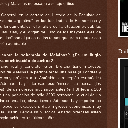
ales y Malvinas no escapa a su ojo crítico.
al General" en la carrera de Historia de la Facultad de
Historia argentina" en las facultades de Económicas y
 fundamentales: el análisis de la situación actual, las
r las Islas, y el origen de "uno de los mayores ejes de
argentina" son algunos de los temas que trata el autor con
cisión admirable.
Diá
 sobre la soberanía de Malvinas? ¿Es un litigio
una combinación de ambos?
, sino real y concreto. Gran Bretaña tiene intereses
ión de Malvinas le permite tener una base (a Londres y
y muy próxima a la Antártida, otra región estratégica
 Además, hay intereses económicos. La pesca (los
s), dejan ingresos muy importantes (el PBI llega a 100
ra una población de sólo 2200 personas, lo cual da un
lares anuales, elevadísimo). Además, hay importantes
mpiece su extracción, dará ingresos económicos muy
e la British Petroleum y socios estadounidenses estén
exploración en los últimos años.