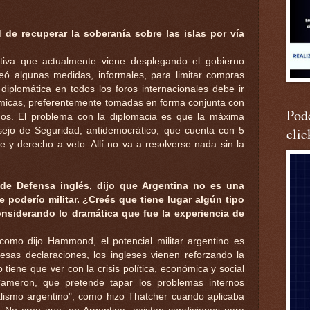
d de recuperar la soberanía sobre las islas por vía
ativa que actualmente viene desplegando el gobierno
eó algunas medidas, informales, para limitar compras
n diplomática en todos los foros internacionales debe ir
cas, preferentemente tomadas en forma conjunta con
Podc
nos. El problema con la diplomacia es que la máxima
clic
ejo de Seguridad, antidemocrático, que cuenta con 5
 y derecho a veto. Allí no va a resolverse nada sin la
 de Defensa inglés, dijo que Argentina no es una
 poderío militar. ¿Creés que tiene lugar algún tipo
onsiderando lo dramática que fue la experiencia de
como dijo Hammond, el potencial militar argentino es
esas declaraciones, los ingleses vienen reforzando la
o tiene que ver con la crisis política, económica y social
Cameron, que pretende tapar los problemas internos
alismo argentino", como hizo Thatcher cuando aplicaba