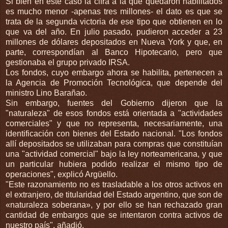
Si bien en este caso la cifra a la que quedaron habilitados
es mucho menor -apenas tres millones- el dato es que se
trata de la segunda victoria de ese tipo que obtienen en lo
que va del año. En julio pasado, pudieron acceder a 23
millones de dólares depositados en Nueva York y que, en
parte, correspondían al Banco Hipotecario, pero que
gestionaba el grupo privado IRSA.
Los fondos, cuyo embargo ahora se habilita, pertenecen a
la Agencia de Promoción Tecnológica, que depende del
ministro Lino Barañao.
Sin embargo, fuentes del Gobierno dijeron que la
"naturaleza" de esos fondos está orientada a "actividades
comerciales" y que no representa, necesariamente, una
identificación con bienes del Estado nacional. "Los fondos
allí depositados se utilizaban para compras que constituían
una "actividad comercial" bajo la ley norteamericana, y que
un particular hubiera podido realizar el mismo tipo de
operaciones", explicó Argüello.
"Este razonamiento no es trasladable a los otros activos en
el extranjero, de titularidad del Estado argentino, que son de
«naturaleza soberana», y por ello se han rechazado gran
cantidad de embargos que se intentaron contra activos de
nuestro país", añadió.