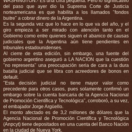
WASHINGTON.- Es una cifra pequeña. Pero lo significativo
del paso que ayer dio la Suprema Corte de Justicia
norteamericana es que habilita a los llamados "fondos
buitre" a cobrar dinero de la Argentina.
Es la segunda vez que lo hace en lo que va del año, y el
giro empieza a ser mirado con atención tanto en el
Gobierno como entre quienes siguen el abanico de causas
judiciales que la Argentina aún tiene pendientes en
tribunales estadounidenses.
Al cierre de esta edición, sin embargo, una fuente del
gobierno argentino aseguró a LA NACION que la cuestión
"no representa" una preocupación seria de cara a la dura
batalla judicial que se libra con acreedores de bonos en
default.
"Esta decisión judicial no tiene mayor valor como
precedente para otros casos, pues solamente confirmó un
embargo sobre la cuenta bancaria de la Agencia Nacional
de Promoción Científica y Tecnológica", corroboró, a su vez,
el embajador Jorge Argüello.
El monto afectado es de 3,2 millones de dólares que la
Agencia Nacional de Promoción Científica y Tecnológica
(Anpcyt) tiene depositados en una cuenta del Banco Nación
en la ciudad de Nueva York.