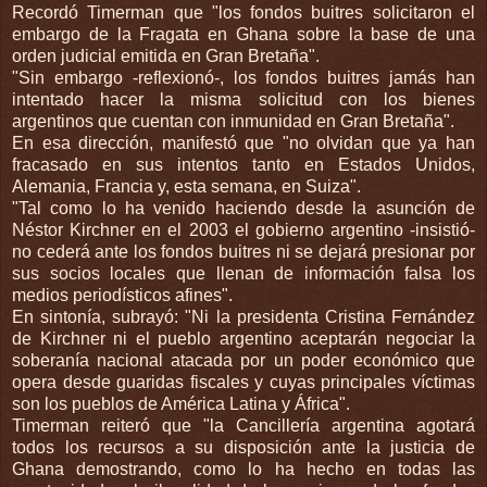
Recordó Timerman que "los fondos buitres solicitaron el
embargo de la Fragata en Ghana sobre la base de una
orden judicial emitida en Gran Bretaña".
"Sin embargo -reflexionó-, los fondos buitres jamás han
intentado hacer la misma solicitud con los bienes
argentinos que cuentan con inmunidad en Gran Bretaña".
En esa dirección, manifestó que "no olvidan que ya han
fracasado en sus intentos tanto en Estados Unidos,
Alemania, Francia y, esta semana, en Suiza".
"Tal como lo ha venido haciendo desde la asunción de
Néstor Kirchner en el 2003 el gobierno argentino -insistió-
no cederá ante los fondos buitres ni se dejará presionar por
sus socios locales que llenan de información falsa los
medios periodísticos afines".
En sintonía, subrayó: "Ni la presidenta Cristina Fernández
de Kirchner ni el pueblo argentino aceptarán negociar la
soberanía nacional atacada por un poder económico que
opera desde guaridas fiscales y cuyas principales víctimas
son los pueblos de América Latina y África".
Timerman reiteró que "la Cancillería argentina agotará
todos los recursos a su disposición ante la justicia de
Ghana demostrando, como lo ha hecho en todas las