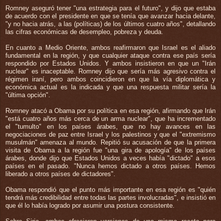
Romney aseguró tener "una estrategia para el futuro", y dijo que estaba
de acuerdo con el presidente en que se tenía que avanzar hacia delante,
"y no hacia atrás, a las (políticas) de los últimos cuatro años", detallando
las cifras económicas de desempleo, pobreza y deuda.
En cuanto a Medio Oriente, ambos reafirmaron que Israel es el aliado
fundamental en la región, y que cualquier ataque contra ese país sería
respondido por Estados Unidos. Y ambos insistieron en que un "Irán
nuclear" es inaceptable. Romney dijo que sería más agresivo contra el
régimen iraní, pero ambos coincidieron en que la vía diplomática y
económica actual es la indicada y que una respuesta militar sería la
"última opción".
Romney atacó a Obama por su política en esa región, afirmando que Irán
"está cuatro años más cerca de un arma nuclear", que ha incrementado
el "tumulto" en los países árabes, que no hay avances en las
negociaciones de paz entre Israel y los palestinos y que el "extremismo
musulmán" amenaza al mundo. Repitió su acusación de que la primera
visita de Obama a la región fue "una gira de apología" de los países
árabes, donde dijo que Estados Unidos a veces había "dictado" a esos
países en el pasado. "Nunca hemos dictado a otros países. Hemos
liberado a otros países de dictadores".
Obama respondió que el punto más importante en esa región es "quién
tendrá más credibilidad entre todas las partes involucradas", e insistió en
que él lo había logrado por asumir una postura consistente.