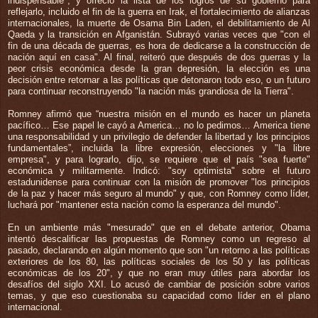
indispensable", y ofreció la lista de los logros de su gobierno para
reflejarlo, incluido el fin de la guerra en Irak, el fortalecimiento de alianzas
internacionales, la muerte de Osama Bin Laden, el debilitamiento de Al
Qaeda y la transición en Afganistán. Subrayó varias veces que "con el
fin de una década de guerras, es hora de dedicarse a la construcción de
nación aquí en casa". Al final, reiteró que después de dos guerras y la
peor crisis económica desde la gran depresión, la elección es una
decisión entre retornar a las políticas que detonaron todo eso, o un futuro
para continuar reconstruyendo "la nación más grandiosa de la Tierra".
Romney afirmó que “nuestra misión en el mundo es hacer un planeta
pacífico… Ese papel le cayó a America… no lo pedimos… America tiene
una responsabilidad y un privilegio de defender la libertad y los principios
fundamentales”, incluida la libre expresión, elecciones y "la libre
empresa", y para lograrlo, dijo, se requiere que el país "sea fuerte"
económica y militarmente. Indicó: "soy optimista" sobre el futuro
estadunidense para continuar con la misión de promover "los principios
de la paz y hacer más seguro al mundo" y que, con Romney como líder,
luchará por "mantener esta nación como la esperanza del mundo".
En un ambiente más "mesurado" que en el debate anterior, Obama
intentó descalificar las propuestas de Romney como un regreso al
pasado, declarando en algún momento que son "un retorno a las políticas
exteriores de los 80, las políticas sociales de los 50 y las políticas
económicas de los 20", y que no eran muy útiles para abordar los
desafíos del siglo XXI. Lo acusó de cambiar de posición sobre varios
temas, y que eso cuestionaba su capacidad como líder en el plano
internacional.