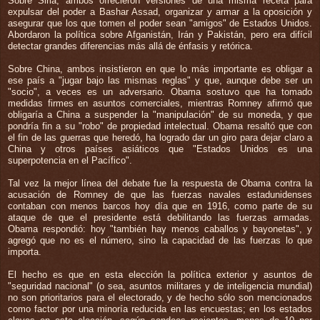
Sobre Siria, ambos ofrecieron versiones de una misma receta para
expulsar del poder a Bashar Assad, organizar y armar a la oposición y
asegurar que los que tomen el poder sean "amigos" de Estados Unidos.
Abordaron la política sobre Afganistán, Irán y Pakistán, pero era difícil
detectar grandes diferencias más allá de énfasis y retórica.
Sobre China, ambos insistieron en que lo más importante es obligar a
ese país a "jugar bajo las mismas reglas" y que, aunque debe ser un
"socio", a veces es un adversario. Obama sostuvo que ha tomado
medidas firmes en asuntos comerciales, mientras Romney afirmó que
obligaría a China a suspender la "manipulación" de su moneda, y que
pondría fin a su "robo" de propiedad intelectual. Obama resaltó que con
el fin de las guerras que heredó, ha logrado dar un giro para dejar claro a
China y otros países asiáticos que "Estados Unidos es una
superpotencia en el Pacífico".
Tal vez la mejor línea del debate fue la respuesta de Obama contra la
acusación de Romney de que las fuerzas navales estadunidenses
contaban con menos barcos hoy día que en 1916, como parte de su
ataque de que el presidente está debilitando las fuerzas armadas.
Obama respondió: hoy "también hay menos caballos y bayonetas", y
agregó que no es el número, sino la capacidad de las fuerzas lo que
importa.
El hecho es que en esta elección la política exterior y asuntos de
"seguridad nacional" (o sea, asuntos militares y de inteligencia mundial)
no son prioritarios para el electorado, y de hecho sólo son mencionados
como factor por una minoría reducida en las encuestas; en los estados