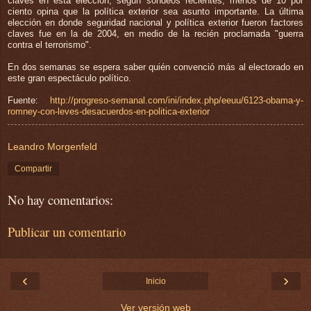
claves en esta elección, según sondeos recientes, menos de 10 por
ciento opina que la política exterior sea asunto importante. La última
elección en donde seguridad nacional y política exterior fueron factores
claves fue en la de 2004, en medio de la recién proclamada "guerra
contra el terrorismo".
En dos semanas se espera saber quién convenció más al electorado en
este gran espectáculo político.
Fuente:
http://progreso-semanal.com/ini/index.php/eeuu/6123-obama-y-
romney-con-leves-desacuerdos-en-politica-exterior
Leandro Morgenfeld
Compartir
No hay comentarios:
Publicar un comentario
‹
›
Inicio
Ver versión web