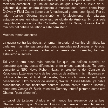
en que "América Latina es una enorme oportunidad para nosotros" como
mercado comercial–, y una acusación de que Obama al inicio de su
gobierno dijo que estaría dispuesto a reunirse con líderes como Hugo
Chávez y Fidel Castro (junto con Ajmadineyad y otros enemigos). Por su
lado, cuando Obama mencionó el fortalecimiento de alianzas
estadunidenses en otras regiones, se olvidó de América. Ni una sola
pregunta del conductor Bob Schieffer, de CBS News, durante los 90
minutos del debate se refirió a este hemisferio.
Muchos temas ausentes
La guerra contra las drogas, el tema migratorio, el cambio climático, las
cada vez más intensas protestas contra medidas neoliberales en Grecia,
España y otros países, entre otros temas del momento, también
estuvieron ausentes.
Tal vez la otra cosa más notable fue que, en política exterior, se
demostró que hay pocas diferencias entre ambos candidatos. Tal como
comentó a NBC News Robert Haas, el presidente del Consejo de
Relaciones Exteriores –uno de los centros de análisis más influyentes en
política exterior–, al final del debate, "hay mucho más acuerdo que
desacuerdo". Otro reconocido analista, Walter Russell Meade, ya había
pronosticado lo que finalmente ocurrió: Obama intentó pintar a Romney
como otro George W. Bush, mientras Romney intentó pintarse como otro
Obama, "pero diferente".
El papel de Estados Unidos en el mundo fue resumido por ambos.
Obama reiteró que "Estados Unidos permanece como la nación