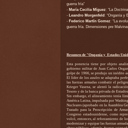
guerra fría”
-
María Cecilia Míguez
: “La Doctrin
-
Leandro Morgenfeld
: “Onganía y 
-
Federico Martín Gomez
: “La evol
guerra fría. Dimensiones pre Malvina
Resumen de "Onganía y Estados Unidos
Esta ponencia tiene por objeto analiz
gobierno militar de Juan Carlos Onga
golpe de 1966, se produjo
un inédito ac
El líder de los
azules
se adaptaba perfe
las fuerzas armadas combatir el peligr
Krieger Vasena, se alentó la radicaci
Tesoro y de la banca privada de Estado
Sin embargo, el alineamiento tenía lím
América Latina, impulsada por Washingt
Nucleares (aprobado en la Asamblea Gene
Tratado para la Proscripción de Arma
Congreso estadounidense, como represa
volcó, entonces, al reforzamiento de lo
modernizar y equipar las fuerzas armada
obras públicas, además, fueron asignad