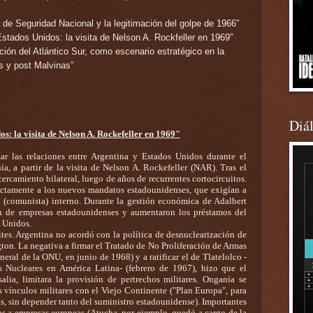
a de Seguridad Nacional y la legitimación del golpe de 1966″
Estados Unidos: la visita de Nelson A. Rockfeller en 1969″
ución del Atlántico Sur, como escenario estratégico en la
s y post Malvinas”
Diá
: la visita de Nelson A. Rockefeller en 1969"
ar las relaciones entre Argentina y Estados Unidos durante el
nía
, a partir de la visita de Nelson A. Rockefeller (NAR)
. Tras el
ercamiento bilateral, luego de años de recurrentes cortocircuitos.
ctamente a los nuevos mandatos estadounidenses, que exigían a
o (comunista) interno
.
Durante la gestión económica de Adalbert
ón de empresas estadounidenses y aumentaron los préstamos del
s Unidos
.
ites. Argentina no acordó con la política de desnuclearización de
on. La negativa a firmar el Tratado de No Proliferación de Armas
ral de la ONU, en junio de 1968) y a ratificar el de Tlatelolco -
s Nucleares en América Latina- (febrero de 1967), hizo que el
lia, limitara la provisión de pertrechos militares. Onganía se
s vínculos militares con el Viejo Continente ("Plan Europa", para
s, sin depender tanto del suministro estadounidense). Importantes
as a empresas europeas (Atucha, por ejemplo, quedó a cargo de la