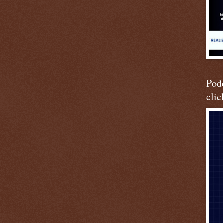
Podc
clic