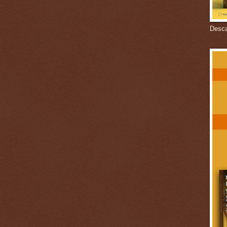
Descar