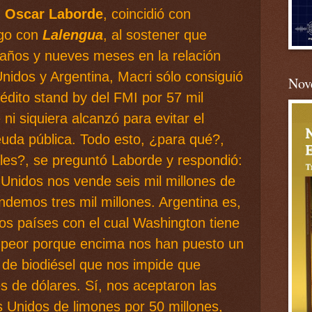
,
Oscar Laborde
, coincidió con
ogo con
Lalengua
, al sostener que
s años y nueves meses en la relación
Unidos y Argentina, Macri sólo consiguió
Nove
édito stand by del FMI por 57 mil
 ni siquiera alcanzó para evitar el
euda pública. Todo esto, ¿para qué?,
les?, se preguntó Laborde y respondió:
 Unidos nos vende seis mil millones de
ndemos tres mil millones. Argentina es,
s países con el cual Washington tiene
a peor porque encima nos han puesto un
n de biodiésel que nos impide que
 de dólares. Sí, nos aceptaron las
 Unidos de limones por 50 millones,