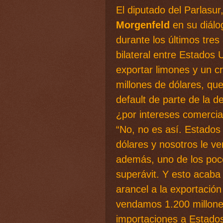
El diputado del Parlasur
Morgenfeld
en su diál
durante los últimos tre
bilateral entre Estados 
exportar limones y un cr
millones de dólares, que
default de parte de la d
¿por intereses comercia
“No, no es así. Estados
dólares y nosotros le ve
además, uno de los poco
superávit. Y esto acab
arancel a la exportació
vendamos 1.200 millones
importaciones a Estados