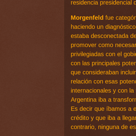
residencia presidencial
Morgenfeld
fue categór
haciendo un diagnóstic
estaba desconectada de
promover como necesaria
privilegiadas con el go
con las principales pot
que consideraban inclui
relación con esas poten
internacionales y con la
Argentina iba a transf
Es decir que íbamos a e
crédito y que iba a llega
contrario, ninguna de es