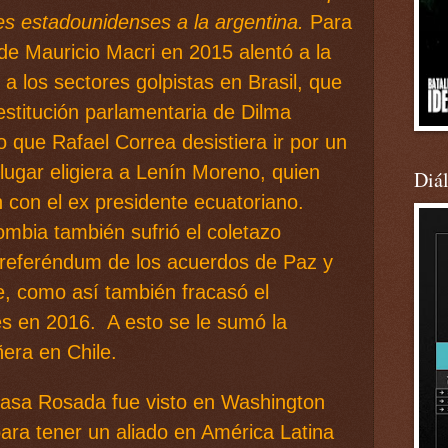
tes estadounidenses a la argentina.
Para
 de Mauricio Macri en 2015 alentó a la
a los sectores golpistas en Brasil, que
estitución parlamentaria de Dilma
 que Rafael Correa desistiera ir por un
ugar eligiera a Lenín Moreno, quien
Diá
n con el ex presidente ecuatoriano.
mbia también sufrió el coletazo
 referéndum de los acuerdos de Paz y
ue, como así también fracasó el
es en 2016. A esto se le sumó la
ñera en Chile.
 Casa Rosada fue visto en Washington
ra tener un aliado en América Latina