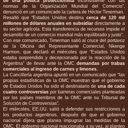
de una política proteccionista
inconsistente con las
normas de la Organización Mundial del Comercio”,
denunció en un comunicado la cartera de Héctor Timerman.
Resaltó que “Estados Unidos destina
cerca de 120 mil
millones de dólares anuales en subsidiar
directamente a
su sector agrícola. Esta transferencia de recursos impide el
desarrollo de un comercio mundial más equilibrado y justo”.
Con ese comunicado, Timerman salió al cruce del portavoz
de la Oficina del Representante Comercial, Nkenge
Harmon, que declaró el miércoles que “Estados Unidos
estaba sorprendido y decepcionado por la reacción de la
Argentina” de llevar ante la OMC
demandas por trabas
comerciales al ingreso de carnes y limones.
La Cancillería argentina apuntó en un comunicado que “las
propias estadísticas de la OMC muestran que el gobierno
de Estados Unidos ha sido el destinatario de
una de cada
cuatro controversias
por barreras comerciales planteadas
por los países miembros de la OMC ante su Tribunal de
Solución de Controversias”.
El miércoles, EE.UU. salió a defender sus restricciones a
los productos argentinos, después de que el gobierno
nacional dijera que planea impugnar las medidas de la
OMC. El gobierno nacional reaccionaba a su vez, al planteo