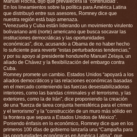
Manuel Rocha, dijo que prevalecerá la “continuidad”.
En los lineamientos sobre la política para América Latina
que distribuyó entre sus asesores, Romney dice que
nuestra región está bajo amenaza.
“Venezuela y Cuba están liderando un movimiento virulento
bolivariano anti (norte) americano que busca socavar las
instituciones democráticas y las oportunidades
económicas”, dice, acusando a Obama de no haber hecho
lo suficiente para revertir “estas perturbadoras tendencias,”
y por su apoyo al presidente hondureño Manuel Zelaya, un
aliado de Chávez y la flexibilización del embargo contra
Cuba.
Romney promete un cambio. Estados Unidos “apoyará a los
aliados democráticos y las relaciones económicas basadas
en el mercado conteniendo las fuerzas desestabilizadoras
interiores, como las bandas criminales y el terrorismo, y las
exteriores, como la de Irán”, dice proponiendo la creación
de una “fuerza de tarea conjunta hemisférica para el crimen
y el terrorismo” y la “construcción de un muro más sólido en
la frontera que separa a Estados Unidos de México”.
Poniendo énfasis en lo económico, Romney dice que en los
primeros 100 días de gobierno lanzaría una “Campaña para
las oportunidades económicas en América Latina”, que