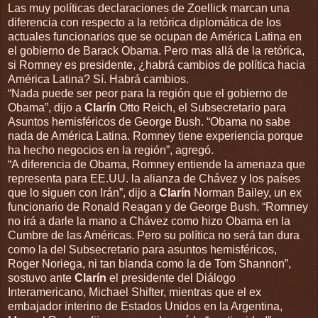
Las muy políticas declaraciones de Zoellick marcan una
diferencia con respecto a la retórica diplomática de los
actuales funcionarios que se ocupan de América Latina en
el gobierno de Barack Obama. Pero mas allá de la retórica,
si Romney es presidente, ¿habrá cambios de política hacia
América Latina? Sí. Habrá cambios.
“Nada puede ser peor para la región que el gobierno de
Obama”, dijo a
Clarín
Otto Reich, el Subsecretario para
Asuntos hemisféricos de George Bush. “Obama no sabe
nada de América Latina. Romney tiene experiencia porque
ha hecho negocios en la región”, agregó.
“A diferencia de Obama, Romney entiende la amenaza que
representa para EE.UU. la alianza de Chávez y los países
que lo siguen con Irán”, dijo a
Clarín
Norman Bailey, un ex
funcionario de Ronald Reagan y de George Bush. “Romney
no irá a darle la mano a Chávez como hizo Obama en la
Cumbre de las Américas. Pero su política no será tan dura
como la del Subsecretario para asuntos hemisféricos,
Roger Noriega, ni tan blanda como la de Tom Shannon”,
sostuvo ante
Clarín
el presidente del Diálogo
Interamericano, Michael Shifter, mientras que el ex
embajador interino de Estados Unidos en la Argentina,