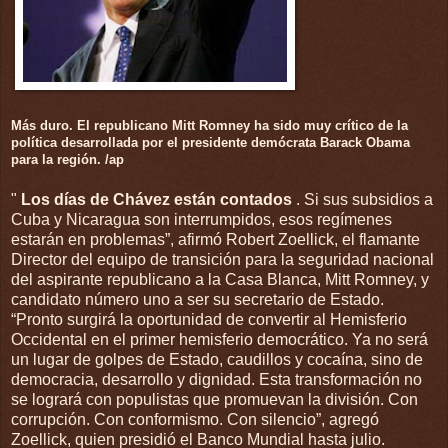
Más duro. El republicano Mitt Romney ha sido muy crítico de la
política desarrollada por el presidente demócrata Barack Obama
para la región. /ap
"
Los días de Chávez están contados
. Si sus subsidios a
Cuba y Nicaragua son interrumpidos, esos regímenes
estarán en problemas”, afirmó Robert Zoellick, el flamante
Director del equipo de transición para la seguridad nacional
del aspirante republicano a la Casa Blanca, Mitt Romney, y
candidato número uno a ser su secretario de Estado.
“Pronto surgirá la oportunidad de convertir al Hemisferio
Occidental en el primer hemisferio democrático. Ya no será
un lugar de golpes de Estado, caudillos y cocaína, sino de
democracia, desarrollo y dignidad. Esta transformación no
se logrará con populistas que promuevan la división. Con
corrupción. Con conformismo. Con silencio”, agregó
Zoellick, quien presidió el Banco Mundial hasta julio.