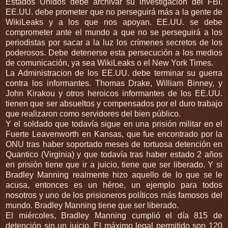
Estados Unidos debe archivar su investigación del FBI.
EE.UU. debe prometer que no perseguirá más a la gente de
WikiLeaks y a los que nos apoyan. EE.UU. se debe
comprometer ante el mundo a que no se perseguirá a los
periodistas por sacar a la luz los crímenes secretos de los
poderosos. Debe detenerse esta persecución a los medios
de comunicación, ya sea WikiLeaks o el New York Times.
La Administracion de los EE.UU. debe terminar su guerra
contra los informantes. Thomas Drake, William Binney, y
John Kirakou y otros heroicos informantes de los EE.UU.
tienen que ser absueltos y compensados por el duro trabajo
que realizaron como servidores del bien público.
Y el soldado que todavía sigue en una prisión militar en el
Fuerte Leavenworth en Kansas, que fue encontrado por la
ONU tras haber soportado meses de tortuosa detención en
Quantico (Virginia) y que todavía tras haber estado 2 años
en prisión tiene que ir a juicio, tiene que ser liberado. Y si
Bradley Manning realmente hizo aquello de lo que se le
acusa, entonces es un héroe, un ejemplo para todos
nosotros y uno de los prisioneros políticos más famosos del
mundo. Bradley Manning tiene que ser liberado.
El miércoles, Bradley Manning cumplió el día 815 de
detención sin un juicio. El máximo legal permitido son 120