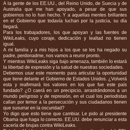
A la gente de los EE.UU., del Reino Unido, de Suecia y de
Australia que me han apoyado, a pesar de que sus
gobiernos no lo han hecho. Y a aquellas mentes brillantes
en el Gobierno que todavía luchan por la justicia, su día
llegará.
Para los trabajadores, los que apoyan y las fuentes de
WikiLeaks, cuyo coraje, dedicación y lealtad no tienen
igual.
A mi familia y a mis hijos a los que se les ha negado su
padre, perdonadme, nos vamos a reunir pronto.
Y mientras WikiLeaks siga bajo amenaza, también lo estará
la libertad de expresión y la salud de nuestras sociedades.
Debemos usar este momento para articular la oportunidad
que tiene delante el Gobierno de Estados Unidos. ¿Volverá
esta y reafirmará los valores en los que fue este país
fundado? ¿O caerá en un precipicio, arrastrándonos a un
mundo peligroso y de represión, en el cual los periodistas
callan por temor a la persecución y sus ciudadanos tienen
que susurrar en la oscuridad?
Yo digo que esto tiene que cambiar. Le pido al presidente
Obama que haga lo correcto. EE.UU. debe renunciar a esta
cacería de brujas contra WikiLeaks.