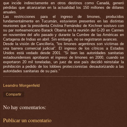
que incide indirectamente en otros destinos como Canadá, generó
pérdidas que alcanzarían en la actualidad los 150 millones de dólares
anuales.
Las restricciones para el ingreso de limones, producidos
fundamentalmente en Tucumán, estuvieron presentes en las distintas
reuniones que la presidenta Cristina Fernández de Kirchner sostuvo con
su par norteamericano Barack Obama en la reunión del G-20 en Cannes
en noviembre del año pasado y durante la Cumbre de las Américas en
Cartagena de Indias en abril. Sin embargo, no se registraron avances.
Desde la visión de Cancillería, “los limones argentinos son víctimas de
una barrera comercial judicial”. El ingreso de los cítricos a Estados
Unidos está vedado desde 2001. “Si bien las autoridades sanitarias
estadounidenses aprobaron el ingreso de limones en 2000, cuando se
exportaron 20 mil toneladas, un juez de ese país decidió reinstalar la
prohibición a pedido de los lobbies proteccionistas desautorizando a las
autoridades sanitarias de su país.”
Leandro Morgenfeld
Compartir
No hay comentarios:
Publicar un comentario