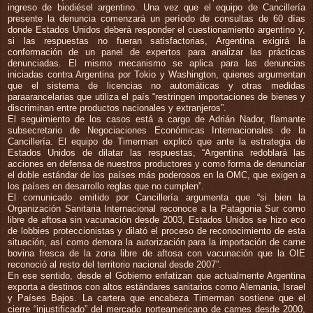
ingreso de biodiésel argentino. Una vez que el equipo de Cancillería
presente la denuncia comenzará un período de consultas de 60 días
donde Estados Unidos deberá responder el cuestionamiento argentino y,
si las respuestas no fueran satisfactorias, Argentina exigirá la
conformación de un panel de expertos para analizar las prácticas
denunciadas. El mismo mecanismo se aplica para las denuncias
iniciadas contra Argentina por Tokio y Washington, quienes argumentan
que el sistema de licencias no automáticas y otras medidas
paraarancelarias que utiliza el país “restringen importaciones de bienes y
discriminan entre productos nacionales y extranjeros”.
El seguimiento de los casos está a cargo de Adrián Nador, flamante
subsecretario de Negociaciones Económicas Internacionales de la
Cancillería. El equipo de Timerman explicó que ante la estrategia de
Estados Unidos de dilatar las respuestas, “Argentina redoblará las
acciones en defensa de nuestros productores y como forma de denunciar
el doble estándar de los países más poderosos en la OMC, que exigen a
los países en desarrollo reglas que no cumplen”.
El comunicado emitido por Cancillería argumenta que “si bien la
Organización Sanitaria Internacional reconoce a la Patagonia Sur como
libre de aftosa sin vacunación desde 2003, Estados Unidos se hizo eco
de lobbies proteccionistas y dilató el proceso de reconocimiento de esta
situación, así como demora la autorización para la importación de carne
bovina fresca de la zona libre de aftosa con vacunación que la OIE
reconoció al resto del territorio nacional desde 2007”.
En ese sentido, desde el Gobierno enfatizan que actualmente Argentina
exporta a destinos con altos estándares sanitarios como Alemania, Israel
y Países Bajos. La cartera que encabeza Timerman sostiene que el
cierre “injustificado” del mercado norteamericano de carnes desde 2000,