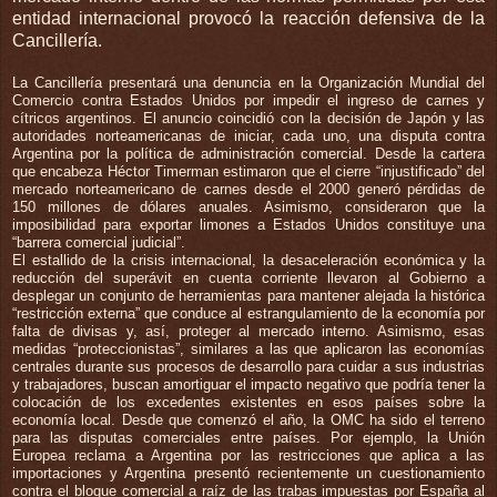
entidad internacional provocó la reacción defensiva de la
Cancillería.
La Cancillería presentará una denuncia en la Organización Mundial del
Comercio contra Estados Unidos por impedir el ingreso de carnes y
cítricos argentinos. El anuncio coincidió con la decisión de Japón y las
autoridades norteamericanas de iniciar, cada uno, una disputa contra
Argentina por la política de administración comercial. Desde la cartera
que encabeza Héctor Timerman estimaron que el cierre “injustificado” del
mercado norteamericano de carnes desde el 2000 generó pérdidas de
150 millones de dólares anuales. Asimismo, consideraron que la
imposibilidad para exportar limones a Estados Unidos constituye una
“barrera comercial judicial”.
El estallido de la crisis internacional, la desaceleración económica y la
reducción del superávit en cuenta corriente llevaron al Gobierno a
desplegar un conjunto de herramientas para mantener alejada la histórica
“restricción externa” que conduce al estrangulamiento de la economía por
falta de divisas y, así, proteger al mercado interno. Asimismo, esas
medidas “proteccionistas”, similares a las que aplicaron las economías
centrales durante sus procesos de desarrollo para cuidar a sus industrias
y trabajadores, buscan amortiguar el impacto negativo que podría tener la
colocación de los excedentes existentes en esos países sobre la
economía local. Desde que comenzó el año, la OMC ha sido el terreno
para las disputas comerciales entre países. Por ejemplo, la Unión
Europea reclama a Argentina por las restricciones que aplica a las
importaciones y Argentina presentó recientemente un cuestionamiento
contra el bloque comercial a raíz de las trabas impuestas por España al