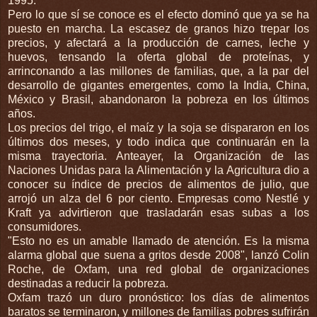
1995.
Pero lo que sí se conoce es el efecto dominó que ya se ha
puesto en marcha. La escasez de granos hizo trepar los
precios, y afectará a la producción de carnes, leche y
huevos, tensando la oferta global de proteínas, y
arrinconando a las millones de familias, que, a la par del
desarrollo de gigantes emergentes, como la India, China,
México y Brasil, abandonaron la pobreza en los últimos
años.
Los precios del trigo, el maíz y la soja se dispararon en los
últimos dos meses, y todo indica que continuarán en la
misma trayectoria. Anteayer, la Organización de las
Naciones Unidas para la Alimentación y la Agricultura dio a
conocer su índice de precios de alimentos de julio, que
arrojó un alza del 6 por ciento. Empresas como Nestlé y
Kraft ya advirtieron que trasladarán esas subas a los
consumidores.
"Esto no es un amable llamado de atención. Es la misma
alarma global que suena a gritos desde 2008", lanzó Colin
Roche, de Oxfam, una red global de organizaciones
destinadas a reducir la pobreza.
Oxfam trazó un duro pronóstico: los días de alimentos
baratos se terminaron, y millones de familias pobres sufrirán