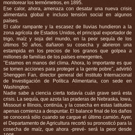
monitorear los termómetros, en 1895.
Ese calor, ahora, amenaza con desatar una nueva crisis
alimentaria global e incluso tensión social en algunos
países.
El calor rampante y la escasez de lluvias hundieron a la
zona agrícola de Estados Unidos, el principal exportador de
trigo, maíz y soja del mundo, en la peor sequía de los
últimos 50 años, dañaron su cosecha y abrieron una
estampida en los precios de los granos que golpea a
millones de familias de los países emergentes.
"Estamos en manos del clima. Ahora, lo importante es que
se tomen acciones para proteger a la gente pobre", advirtió
Shenggen Fan, director general del Instituto Internacional
de Investigación de Política Alimentaria, con sede en
Washington.
Nadie sabe a ciencia cierta todavía cuán grave será esta
crisis. La sequía, que azota las praderas de Nebraska, Iowa,
Missouri e Illinois, continúa, y la cosecha en estas latitudes
apenas comienza a despuntar. El balance final de los daños
se conocerá sólo cuando se cargue el último camión. Ayer,
el Departamento de Agricultura recortó su pronosticó para la
cosecha de maíz, que ahora -prevé- será la peor desde