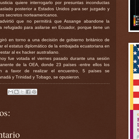
usticia quiere interrogarlo por presuntas inconductas
raslado posterior a Estados Unidos para ser juzgado y
os secretos norteamericanos.
 advirtió que no permitirá que Assange abandone la
 refugiado para asilarse en Ecuador, porque tiene un
giró en torno a una decisión de gobierno británico de
ar el estatus diplomático de la embajada ecuatoriana en
estar al ex hacker australiano.
hoy fue votada el viernes pasado durante una sesión
manente de la OEA, donde 23 países -entre ellos los
on a favor de realizar el encuentro, 5 países se
anadá y Trinidad y Tobago, se opusieron.
os:
ntario