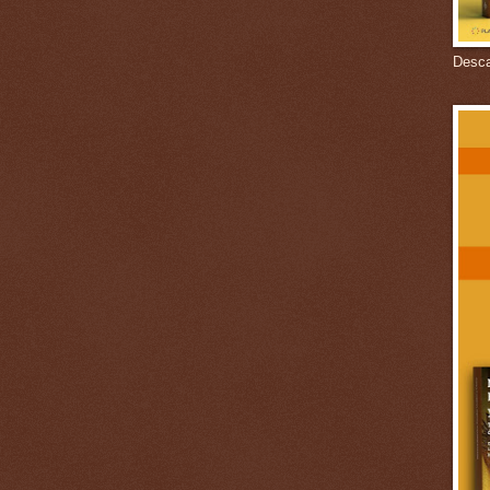
Descar