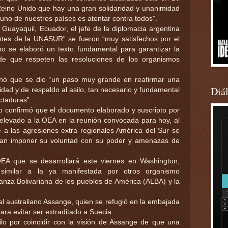
Reino Unido que hay una gran solidaridad y unanimidad
 uno de nuestros países es atentar contra todos”.
 Guayaquil, Ecuador, el jefe de la diplomacia argentina
antes de la UNASUR” se fueron “muy satisfechos por el
 se elaboró un texto fundamental para garantizar la
de que respeten las resoluciones de los organismos
nó que se dio “un paso muy grande en reafirmar una
Diá
idad y de respaldo al asilo, tan necesario y fundamental
ctaduras”.
io confirmó que el documento elaborado y suscripto por
elevado a la OEA en la reunión convocada para hoy, al
e a las agresiones extra regionales América del Sur se
ntan imponer su voluntad con su poder y amenazas de
EA que se desarrollará este viernes en Washington,
similar a la ya manifestada por otros organismo
ianza Bolivariana de los pueblos de América (ALBA) y la
al australiano Assange, quien se refugió en la embajada
ara evitar ser extraditado a Suecia.
ilo por coincidir con la visión de Assange de que una