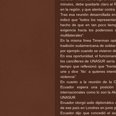
minutos, debe quedarle claro al 
en la región; y que atentar contra
Tras esa reunión desarrollada en
indicó que "todos los represent
hecho de que en tan poco tiempo
exigencia hacia los poderosos 
multilaterales".
En la misma línea Timerman opi
tradición sudamericana de solidar
por ejemplo cuando se vivieron di
En esa oportunidad, el funcionar
los cancilleres de UNASUR sería 
tiempo que reflexionó que "frent
une y dice `No´ a quienes inte
violencia".
En cuanto a la reunión de la O
Ecuador espera una posición 
internacionales como lo son la Al
UNASUR.
Ecuador otorgó asilo diplomático 
de ese país en Londres en junio p
Ecuador dijo que concedió el as