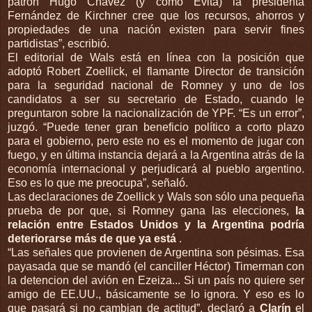
patrón Hugo Chávez (y como Evita) la presidenta
Fernández de Kirchner cree que los recursos, ahorros y
propiedades de una nación existen para servir fines
partidistas”, escribió.
El editorial de Wals está en línea con la posición que
adoptó Robert Zoellick, el flamante Director de transición
para la seguridad nacional de Romney y uno de los
candidatos a ser su secretario de Estado, cuando le
preguntaron sobre la nacionalización de YPF. “Es un error”,
juzgó. “Puede tener gran beneficio político a corto plazo
para el gobierno, pero este no es el momento de jugar con
fuego, y en última instancia dejará a la Argentina atrás de la
economía internacional y perjudicará al pueblo argentino.
Eso es lo que me preocupa”, señaló.
Las declaraciones de Zoellick y Wals son sólo una pequeña
prueba de por que, si Romney gana las elecciones,
la
relación entre Estados Unidos y la Argentina podría
deteriorarse más de que ya está
.
“Las señales que provienen de Argentina son pésimas. Esa
payasada que se mandó (el canciller Héctor) Timerman con
la detencion del avión en Ezeiza... Si un país no quiere ser
amigo de EE.UU., básicamente se lo ignora. Y eso es lo
que pasará si no cambian de actitud”, declaró a
Clarín
el