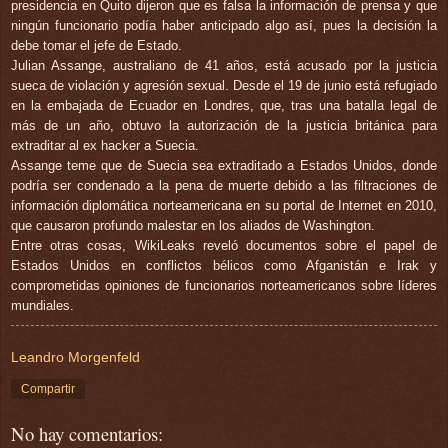
presidencia en Quito dijeron que es falsa la información de prensa y que
ningún funcionario podía haber anticipado algo así, pues la decisión la
debe tomar el jefe de Estado.
Julian Assange, australiano de 41 años, está acusado por la justicia
sueca de violación y agresión sexual. Desde el 19 de junio está refugiado
en la embajada de Ecuador en Londres, que, tras una batalla legal de
más de un año, obtuvo la autorización de la justicia británica para
extraditar al ex hacker a Suecia.
Assange teme que de Suecia sea extraditado a Estados Unidos, donde
podría ser condenado a la pena de muerte debido a las filtraciones de
información diplomática norteamericana en su portal de Internet en 2010,
que causaron profundo malestar en los aliados de Washington.
Entre otras cosas, WikiLeaks reveló documentos sobre el papel de
Estados Unidos en conflictos bélicos como Afganistán e Irak y
comprometidas opiniones de funcionarios norteamericanos sobre líderes
mundiales.
Leandro Morgenfeld
Compartir
No hay comentarios: