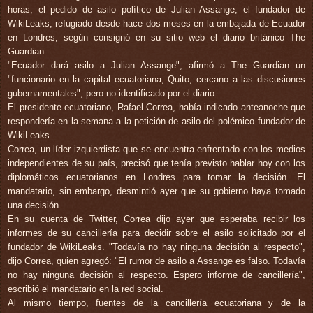
horas, el pedido de asilo político de Julian Assange, el fundador de
WikiLeaks, refugiado desde hace dos meses en la embajada de Ecuador
en Londres, según consignó en su sitio web el diario británico The
Guardian.
"Ecuador dará asilo a Julian Assange", afirmó a The Guardian un
"funcionario en la capital ecuatoriana, Quito, cercano a las discusiones
gubernamentales", pero no identificado por el diario.
El presidente ecuatoriano, Rafael Correa, había indicado anteanoche que
respondería en la semana a la petición de asilo del polémico fundador de
WikiLeaks.
Correa, un líder izquierdista que se encuentra enfrentado con los medios
independientes de su país, precisó que tenía previsto hablar hoy con los
diplomáticos ecuatorianos en Londres para tomar la decisión. El
mandatario, sin embargo, desmintió ayer que su gobierno haya tomado
una decisión.
En su cuenta de Twitter, Correa dijo ayer que esperaba recibir los
informes de su cancillería para decidir sobre el asilo solicitado por el
fundador de WikiLeaks. "Todavía no hay ninguna decisión al respecto",
dijo Correa, quien agregó: "El rumor de asilo a Assange es falso. Todavía
no hay ninguna decisión al respecto. Espero informe de cancillería",
escribió el mandatario en la red social.
Al mismo tiempo, fuentes de la cancillería ecuatoriana y de la