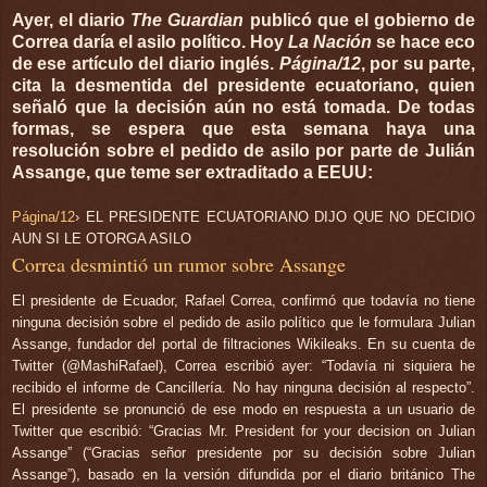
Ayer, el diario
The Guardian
publicó que el gobierno de
Correa daría el asilo político. Hoy
La Nación
se hace eco
de ese artículo del diario inglés.
Página/12
, por su parte,
cita la desmentida del presidente ecuatoriano, quien
señaló que la decisión aún no está tomada. De todas
formas, se espera que esta semana haya una
resolución sobre el pedido de asilo por parte de Julián
Assange, que teme ser extraditado a EEUU:
Página/12
› EL PRESIDENTE ECUATORIANO DIJO QUE NO DECIDIO
AUN SI LE OTORGA ASILO
Correa desmintió un rumor sobre Assange
El presidente de Ecuador, Rafael Correa, confirmó que todavía no tiene
ninguna decisión sobre el pedido de asilo político que le formulara Julian
Assange, fundador del portal de filtraciones Wikileaks. En su cuenta de
Twitter (@MashiRafael), Correa escribió ayer: “Todavía ni siquiera he
recibido el informe de Cancillería. No hay ninguna decisión al respecto”.
El presidente se pronunció de ese modo en respuesta a un usuario de
Twitter que escribió: “Gracias Mr. President for your decision on Julian
Assange” (“Gracias señor presidente por su decisión sobre Julian
Assange”), basado en la versión difundida por el diario británico The