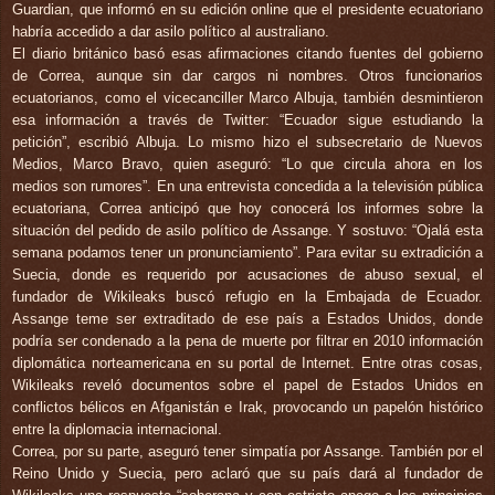
Guardian, que informó en su edición online que el presidente ecuatoriano
habría accedido a dar asilo político al australiano.
El diario británico basó esas afirmaciones citando fuentes del gobierno
de Correa, aunque sin dar cargos ni nombres. Otros funcionarios
ecuatorianos, como el vicecanciller Marco Albuja, también desmintieron
esa información a través de Twitter: “Ecuador sigue estudiando la
petición”, escribió Albuja. Lo mismo hizo el subsecretario de Nuevos
Medios, Marco Bravo, quien aseguró: “Lo que circula ahora en los
medios son rumores”. En una entrevista concedida a la televisión pública
ecuatoriana, Correa anticipó que hoy conocerá los informes sobre la
situación del pedido de asilo político de Assange. Y sostuvo: “Ojalá esta
semana podamos tener un pronunciamiento”. Para evitar su extradición a
Suecia, donde es requerido por acusaciones de abuso sexual, el
fundador de Wikileaks buscó refugio en la Embajada de Ecuador.
Assange teme ser extraditado de ese país a Estados Unidos, donde
podría ser condenado a la pena de muerte por filtrar en 2010 información
diplomática norteamericana en su portal de Internet. Entre otras cosas,
Wikileaks reveló documentos sobre el papel de Estados Unidos en
conflictos bélicos en Afganistán e Irak, provocando un papelón histórico
entre la diplomacia internacional.
Correa, por su parte, aseguró tener simpatía por Assange. También por el
Reino Unido y Suecia, pero aclaró que su país dará al fundador de