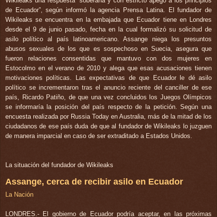
Wikileaks una respuesta “soberana y con estricto apego a los principios
de Ecuador”, según informó la agencia Prensa Latina. El fundador de
Wikileaks se encuentra en la embajada que Ecuador tiene en Londres
desde el 9 de junio pasado, fecha en la cual formalizó su solicitud de
asilo político al país latinoamericano. Assange niega los presuntos
abusos sexuales de los que es sospechoso en Suecia, asegura que
fueron relaciones consentidas que mantuvo con dos mujeres en
Estocolmo en el verano de 2010 y alega que esas acusaciones tienen
motivaciones políticas. Las expectativas de que Ecuador le dé asilo
político se incrementaron tras el anuncio reciente del canciller de ese
país, Ricardo Patiño, de que una vez concluidos los Juegos Olímpicos
se informaría la posición del país respecto de la petición. Según una
encuesta realizada por Russia Today en Australia, más de la mitad de los
ciudadanos de ese país duda de que al fundador de Wikileaks lo juzguen
de manera imparcial en caso de ser extraditado a Estados Unidos.
La situación del fundador de Wikileaks
Assange, cerca de recibir asilo en Ecuador
La Nación
LONDRES.- El gobierno de Ecuador podría aceptar, en las próximas