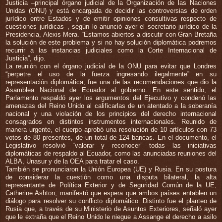
Justicia –principal órgano judicial de la Organización de las Naciones
Unidas (ONU) y está encargada de decidir las controversias de orden
jurídico entre Estados y de emitir opiniones consultivas respecto de
cuestiones jurídicas–, según lo anunció ayer el secretario jurídico de la
Presidencia, Alexis Mera. “Estamos abiertos a discutir con Gran Bretaña
la solución de este problema y si no hay solución diplomática podremos
recurrir a las instancias judiciales como la Corte Internacional de
Justicia”, dijo.
La reunión con el órgano judicial de la ONU para evitar que Londres
“perpetre el uso de la fuerza ingresando ilegalmente” en su
representación diplomática, fue una de las recomendaciones que dio la
Asamblea Nacional de Ecuador al gobierno. En este sentido, el
Parlamento respaldó ayer los argumentos del Ejecutivo y condenó las
amenazas del Reino Unido al calificarlas de un atentado a la soberanía
nacional y una violación de los principios del derecho internacional
consagrados en distintos instrumentos internacionales. Reunido de
manera urgente, el cuerpo aprobó una resolución de 10 artículos con 73
votos de 80 presentes, de un total de 124 bancas. En el documento, el
Legislativo resolvió “valorar y reconocer” todas las iniciativas
diplomáticas de respaldo al Ecuador, como las anunciadas reuniones del
ALBA, Unasur y de la OEA para tratar el caso.
También se pronunciaron la Unión Europea (UE) y Rusia. En su postura
de considerar la cuestión como una disputa bilateral, la alta
representante de Política Exterior y de Seguridad Común de la UE,
Catherine Ashton, manifestó que espera que ambos países entablen un
diálogo para resolver su conflicto diplomático. Distinto fue el planteo de
Rusia que, a través de su Ministerio de Asuntos Exteriores, señaló ayer
que le extraña que el Reino Unido le niegue a Assange el derecho a asilo