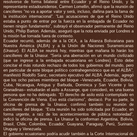
resolverse de forma bilateral entre Ecuador y el Reino Unido, y la
representante estadounidense, Carmen Lomellin, afirmó que la reunión de
cancilleres “no va a aportar valor y será, incluso, dañina para la fama de
la institución internacional”. “Las acusaciones de que el Reino Unido
estaba a punto de entrar por la fuerza en la embajada de Ecuador no
tienen ningún fundamento”, subrayó el observador permanente del Reino
Unido, Philip Barton. Además, aseguró que la nota enviada por Londres a
la misión fue tomada fuera de contexto.
Ecuador recurrió, además de a la OEA, a la Alianza Bolivariana para
Nuestra América (ALBA) y a la Unión de Naciones Suramericanas
(Unasur). El ALBA se reunirá hoy, mientras que mañana lo harán los
cancilleres de la Unasur. “Sería una aberración en un mundo civilizado
(que se ingrese a la embajada ecuatoriana en Londres). Esto debe
concitar el más rotundo rechazo de todos los gobiernos del mundo, pero
en particular de este bloque político contrahegemónico que es el ALBA”,
manifestó Rodolfo Sanz, secretario ejecutivo del ALBA. Además, agregó
que los ocho países miembros del bloque –Venezuela, Ecuador, Bolivia,
Cuba, Nicaragua, Antigua y Barbuda, Dominica y San Vicente y las
Granadinas– estudiarán el asilo a Assange, que consideró, es una buena
persona que no ha delinquido. “El derecho de asilo está contemplado en
la Convención de Viena. Eso está clarísimo”, destacó. Por su parte, la
oficina de prensa de la Unasur, confirmó también su reunión de
cancilleres del bloque. “Esta reunión ha sido solicitada por Ecuador, en
forma urgente, a raíz de los acontecimientos de pública notoriedad”,
indicó la oficina de prensa. La Unasur la conforman Argentina, Bolivia,
Brasil, Chile, Colombia, Ecuador, Guayana, Paraguay, Perú, Surinam,
Uruguay y Venezuela.
El gobierno ecuatoriano podría acudir también a la Corte Internacional de