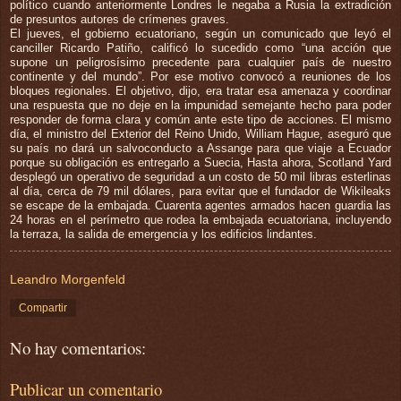
político cuando anteriormente Londres le negaba a Rusia la extradición
de presuntos autores de crímenes graves.
El jueves, el gobierno ecuatoriano, según un comunicado que leyó el
canciller Ricardo Patiño, calificó lo sucedido como “una acción que
supone un peligrosísimo precedente para cualquier país de nuestro
continente y del mundo”. Por ese motivo convocó a reuniones de los
bloques regionales. El objetivo, dijo, era tratar esa amenaza y coordinar
una respuesta que no deje en la impunidad semejante hecho para poder
responder de forma clara y común ante este tipo de acciones. El mismo
día, el ministro del Exterior del Reino Unido, William Hague, aseguró que
su país no dará un salvoconducto a Assange para que viaje a Ecuador
porque su obligación es entregarlo a Suecia, Hasta ahora, Scotland Yard
desplegó un operativo de seguridad a un costo de 50 mil libras esterlinas
al día, cerca de 79 mil dólares, para evitar que el fundador de Wikileaks
se escape de la embajada. Cuarenta agentes armados hacen guardia las
24 horas en el perímetro que rodea la embajada ecuatoriana, incluyendo
la terraza, la salida de emergencia y los edificios lindantes.
Leandro Morgenfeld
Compartir
No hay comentarios:
Publicar un comentario