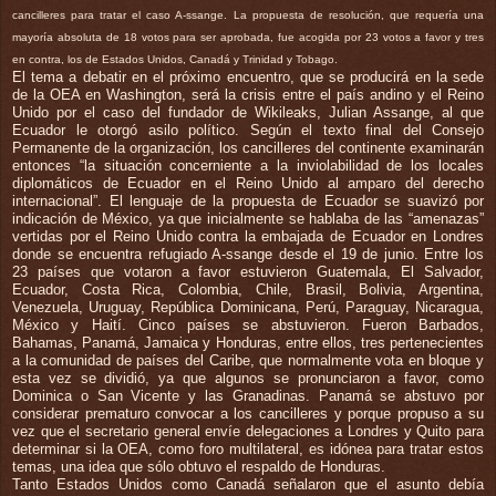
cancilleres para tratar el caso A-ssange. La propuesta de resolución, que requería una
mayoría absoluta de 18 votos para ser aprobada, fue acogida por 23 votos a favor y tres
en contra, los de Estados Unidos, Canadá y Trinidad y Tobago.
El tema a debatir en el próximo encuentro, que se producirá en la sede
de la OEA en Washington, será la crisis entre el país andino y el Reino
Unido por el caso del fundador de Wikileaks, Julian Assange, al que
Ecuador le otorgó asilo político. Según el texto final del Consejo
Permanente de la organización, los cancilleres del continente examinarán
entonces “la situación concerniente a la inviolabilidad de los locales
diplomáticos de Ecuador en el Reino Unido al amparo del derecho
internacional”. El lenguaje de la propuesta de Ecuador se suavizó por
indicación de México, ya que inicialmente se hablaba de las “amenazas”
vertidas por el Reino Unido contra la embajada de Ecuador en Londres
donde se encuentra refugiado A-ssange desde el 19 de junio. Entre los
23 países que votaron a favor estuvieron Guatemala, El Salvador,
Ecuador, Costa Rica, Colombia, Chile, Brasil, Bolivia, Argentina,
Venezuela, Uruguay, República Dominicana, Perú, Paraguay, Nicaragua,
México y Haití. Cinco países se abstuvieron. Fueron Barbados,
Bahamas, Panamá, Jamaica y Honduras, entre ellos, tres pertenecientes
a la comunidad de países del Caribe, que normalmente vota en bloque y
esta vez se dividió, ya que algunos se pronunciaron a favor, como
Dominica o San Vicente y las Granadinas. Panamá se abstuvo por
considerar prematuro convocar a los cancilleres y porque propuso a su
vez que el secretario general envíe delegaciones a Londres y Quito para
determinar si la OEA, como foro multilateral, es idónea para tratar estos
temas, una idea que sólo obtuvo el respaldo de Honduras.
Tanto Estados Unidos como Canadá señalaron que el asunto debía