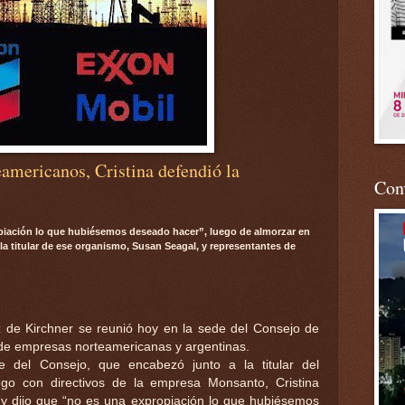
eamericanos, Cristina defendió la
Conv
opiación lo que hubiésemos deseado hacer”, luego de almorzar en
la titular de ese organismo, Susan Seagal, y representantes de
z de Kirchner se reunió hoy en la sede del Consejo de
 de empresas norteamericanas y argentinas.
 del Consejo, que encabezó junto a la titular del
go con directivos de la empresa Monsanto, Cristina
 y dijo que “no es una expropiación lo que hubiésemos