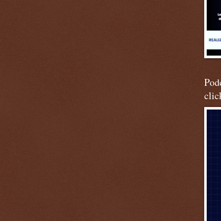
Podc
clic