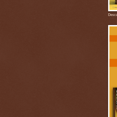
Descar