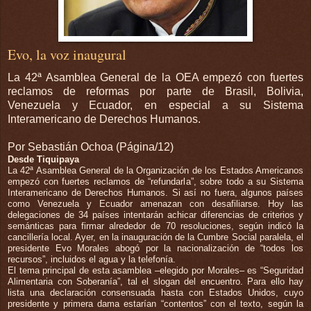
Evo, la voz inaugural
La 42ª Asamblea General de la OEA empezó con fuertes
reclamos de reformas por parte de Brasil, Bolivia,
Venezuela y Ecuador, en especial a su Sistema
Interamericano de Derechos Humanos.
Por Sebastián Ochoa (Página/12)
Desde Tiquipaya
La 42ª Asamblea General de la Organización de los Estados Americanos
empezó con fuertes reclamos de “refundarla”, sobre todo a su Sistema
Interamericano de Derechos Humanos. Si así no fuera, algunos países
como Venezuela y Ecuador amenazan con desafiliarse. Hoy las
delegaciones de 34 países intentarán achicar diferencias de criterios y
semánticas para firmar alrededor de 70 resoluciones, según indicó la
cancillería local. Ayer, en la inauguración de la Cumbre Social paralela, el
presidente Evo Morales abogó por la nacionalización de “todos los
recursos”, incluidos el agua y la telefonía.
El tema principal de esta asamblea –elegido por Morales– es “Seguridad
Alimentaria con Soberanía”, tal el slogan del encuentro. Para ello hay
lista una declaración consensuada hasta con Estados Unidos, cuyo
presidente y primera dama estarían “contentos” con el texto, según la