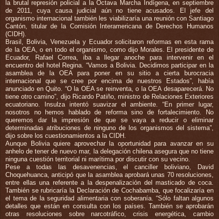
la brutal represión policial a la Octava Marcha Indígena, en septiembre
de 2011, cuya causa judicial aún no tiene acusados. El jefe del
organismo internacional también les viabilizaría una reunión con Santiago
Cantón, titular de la Comisión Interamericana de Derechos Humanos
(CIDH).
Brasil, Bolivia, Venezuela y Ecuador solicitaron reformas en esta rama
de la OEA, o en todo el organismo, como dijo Morales. El presidente de
Ecuador, Rafael Correa, iba a llegar anoche para intervenir en el
encuentro del hotel Regina. “Vamos a Bolivia. Decidimos participar en la
asamblea de la OEA para poner en su sitio a cierta burocracia
internacional que se cree por encima de nuestros Estados”, había
anunciado en Quito. “O la OEA se reinventa, o la OEA desaparecerá. No
tiene otro camino”, dijo Ricardo Patiño, ministro de Relaciones Exteriores
ecuatoriano. Insulza intentó suavizar el ambiente. “En primer lugar,
nosotros no hemos hablado de reforma sino de fortalecimiento. No
queremos dar la impresión de que se vaya a reducir o eliminar
determinadas atribuciones de ninguno de los organismos del sistema”,
dijo sobre los cuestionamientos a la CIDH.
Aunque Bolivia quiere aprovechar la oportunidad para avanzar en su
anhelo de tener de nuevo mar, la delegación chilena asegura que no tiene
ninguna cuestión territorial ni marítima por discutir con su vecino.
Pese a todas las desavenencias, el canciller boliviano, David
Choquehuanca, anticipó que la asamblea aprobará unas 70 resoluciones,
entre ellas una referente a la despenalización del masticado de coca.
También se rubricaría la Declaración de Cochabamba, que focalizaría en
el tema de la seguridad alimentaria con soberanía. “Sólo faltan algunos
detalles que están en consulta con los países. También se aprobarán
otras resoluciones sobre narcotráfico, crisis energética, cambio