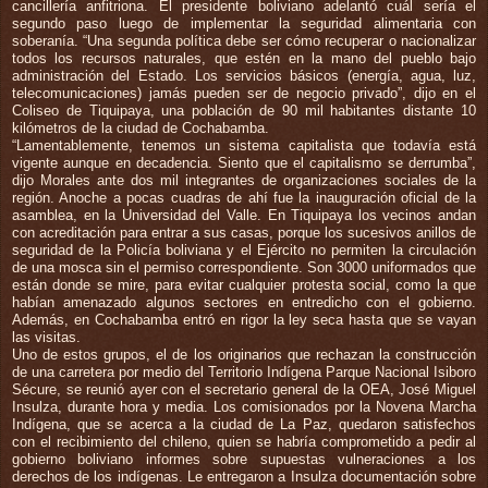
cancillería anfitriona. El presidente boliviano adelantó cuál sería el
segundo paso luego de implementar la seguridad alimentaria con
soberanía. “Una segunda política debe ser cómo recuperar o nacionalizar
todos los recursos naturales, que estén en la mano del pueblo bajo
administración del Estado. Los servicios básicos (energía, agua, luz,
telecomunicaciones) jamás pueden ser de negocio privado”, dijo en el
Coliseo de Tiquipaya, una población de 90 mil habitantes distante 10
kilómetros de la ciudad de Cochabamba.
“Lamentablemente, tenemos un sistema capitalista que todavía está
vigente aunque en decadencia. Siento que el capitalismo se derrumba”,
dijo Morales ante dos mil integrantes de organizaciones sociales de la
región. Anoche a pocas cuadras de ahí fue la inauguración oficial de la
asamblea, en la Universidad del Valle. En Tiquipaya los vecinos andan
con acreditación para entrar a sus casas, porque los sucesivos anillos de
seguridad de la Policía boliviana y el Ejército no permiten la circulación
de una mosca sin el permiso correspondiente. Son 3000 uniformados que
están donde se mire, para evitar cualquier protesta social, como la que
habían amenazado algunos sectores en entredicho con el gobierno.
Además, en Cochabamba entró en rigor la ley seca hasta que se vayan
las visitas.
Uno de estos grupos, el de los originarios que rechazan la construcción
de una carretera por medio del Territorio Indígena Parque Nacional Isiboro
Sécure, se reunió ayer con el secretario general de la OEA, José Miguel
Insulza, durante hora y media. Los comisionados por la Novena Marcha
Indígena, que se acerca a la ciudad de La Paz, quedaron satisfechos
con el recibimiento del chileno, quien se habría comprometido a pedir al
gobierno boliviano informes sobre supuestas vulneraciones a los
derechos de los indígenas. Le entregaron a Insulza documentación sobre