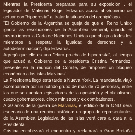
Mientras la Presidenta preparaba para su exposición , el
legislador de Malvinas Roger Edwards acusó al Gobierno de
actuar con "hipocresía" al tratar la situación del archipiélago.
"El Gobierno de la Argentina se queja de que el Reino Unido
ignora las resoluciones de la Asamblea General, cuando él
mismo ignora la Carta de Naciones Unidas que obliga a todos los
miembros a respetar la igualdad de derechos y la
autodeterminación", dijo Edwards.
Agregó que ello es una "clara prueba de hipocresía", al tiempo
que acusó al Gobierno de la presidenta Cristina Fernández,
presente en la reunión del Comité, de "imponer un bloqueo
económico a las islas Malvinas".
La Presidenta llegó esta tarde a Nueva York. La mandataria viajó
acompañada por un nutrido grupo de más de 70 personas, entre
las que se cuentan legisladores de la oposición y el oficialismo,
cuatro gobernadores, cinco ministros y ex combatientes.
A 30 años de la guerra de
Malvinas,
el edificio de la ONU será
escenario de una reunión histórica: un grupo de representantes
de la Asamblea Legislativa de las islas verá cara a cara a la
Presidenta.
Cristina encabezará el encuentro y reclamará a Gran Bretaña