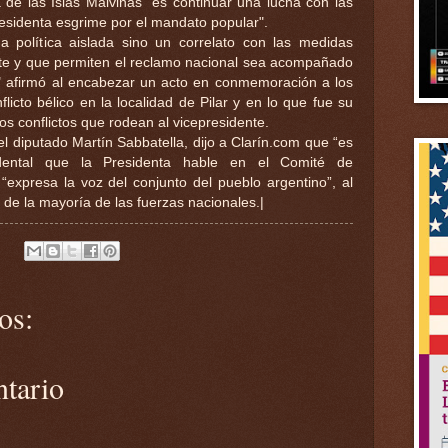
 de las Islas Malvinas "es continuar una lucha con las
esidenta esgrime por el mandato popular".
 política aislada sino un correlato con las medidas
nte y que permiten el reclamo nacional sea acompañado
 afirmó al encabezar un acto en conmemoración a los
flicto bélico en la localidad de Pilar y en lo que fue su
os conflictos que rodean al vicepresidente.
l diputado Martín Sabbatella, dijo a Clarín.com que “es
dental que la Presidenta hable en el Comité de
 “expresa la voz del conjunto del pueblo argentino”, al
 de la mayoría de las fuerzas nacionales.|
os:
ntario