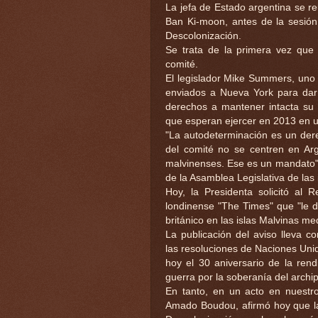
La jefa de Estado argentina se r
Ban Ki-moon, antes de la sesión
Descolonización.
Se trata de la primera vez que
comité.
El legislador Mike Summers, uno 
enviados a Nueva York para dar 
derechos a mantener intacta su 
que esperan ejercer en 2013 en 
"La autodeterminación es un de
del comité no se centren en Arg
malvinenses. Ese es un mandato",
de la Asamblea Legislativa de las 
Hoy, la Presidenta solicitó al 
londinense "The Times" que "le d
británico en las islas Malvinas me
La publicación del aviso lleva c
las resoluciones de Naciones Unid
hoy el 30 aniversario de la rend
guerra por la soberanía del archip
En tanto, en un acto en nuestro
Amado Boudou, afirmó hoy que la