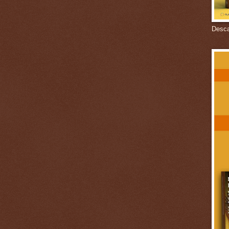
Descar