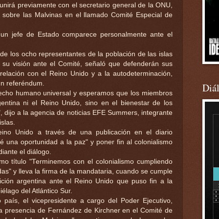
eunirá previamente con el secretario general de la ONU,
 sobre las Malvinas en el llamado Comité Especial de
 un jefe de Estado comparece personalmente ante el
de los ocho representantes de la población de las islas
su visión ante el Comité, señaló que defenderán sus
relación con el Reino Unido y a la autodeterminación,
un referéndum.
Diá
recho humano universal y esperamos que los miembros
entina ni el Reino Unido, sino en el bienestar de los
 dijo a la agencia de noticias EFE Summers, integrante
islas.
Reino Unido a través de una publicación en el diario
é una oportunidad a la paz" y poner fin al colonialismo
diante el diálogo.
omo título "Terminemos con el colonialismo cumpliendo
as" y lleva la firma de la mandataria, cuando se cumple
ición argentina ante el Reino Unido que puso fin a la
iélago del Atlántico Sur.
 país, el vicepresidente a cargo del Poder Ejecutivo,
 presencia de Fernández de Kirchner en el Comité de