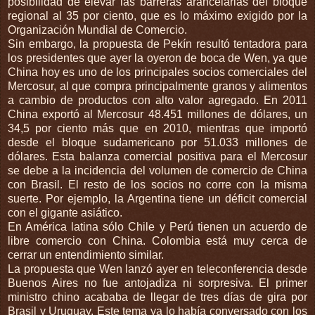
posibilidad de elevar las barreras arancelarias del bloque
regional al 35 por ciento, que es lo máximo exigido por la
Organización Mundial de Comercio.
Sin embargo, la propuesta de Pekín resultó tentadora para
los presidentes que ayer la oyeron de boca de Wen, ya que
China hoy es uno de los principales socios comerciales del
Mercosur, al que compra principalmente granos y alimentos
a cambio de productos con alto valor agregado. En 2011
China exportó al Mercosur 48.451 millones de dólares, un
34,5 por ciento más que en 2010, mientras que importó
desde el bloque sudamericano por 51.033 millones de
dólares. Esta balanza comercial positiva para el Mercosur
se debe a la incidencia del volumen de comercio de China
con Brasil. El resto de los socios no corre con la misma
suerte. Por ejemplo, la Argentina tiene un déficit comercial
con el gigante asiático.
En América latina sólo Chile y Perú tienen un acuerdo de
libre comercio con China. Colombia está muy cerca de
cerrar un entendimiento similar.
La propuesta que Wen lanzó ayer en teleconferencia desde
Buenos Aires no fue antojadiza ni sorpresiva. El primer
ministro chino acababa de llegar de tres días de gira por
Brasil y Uruguay. Este tema ya lo había conversado con los