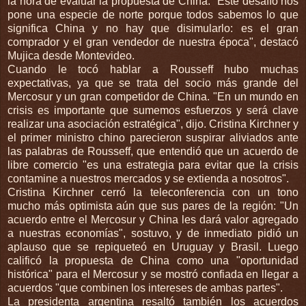
la hora de evaluar la propuesta de China. "Este desafío nos
pone una especie de norte porque todos sabemos lo que
significa China y no hay que disimularlo: es el gran
comprador y el gran vendedor de nuestra época", destacó
Mujica desde Montevideo.
Cuando le tocó hablar a Rousseff hubo muchas
expectativas, ya que se trata del socio más grande del
Mercosur y un gran competidor de China. "En un mundo en
crisis es importante que sumemos esfuerzos y será clave
realizar una asociación estratégica", dijo. Cristina Kirchner y
el primer ministro chino parecieron suspirar aliviados ante
las palabras de Rousseff, que entendió que un acuerdo de
libre comercio "es una estrategia para evitar que la crisis
contamine a nuestros mercados y se extienda a nosotros".
Cristina Kirchner cerró la teleconferencia con un tono
mucho más optimista aún que sus pares de la región: "Un
acuerdo entre el Mercosur y China les dará valor agregado
a nuestras economías", sostuvo, y de inmediato pidió un
aplauso que se repiqueteó en Uruguay y Brasil. Luego
calificó la propuesta de China como una "oportunidad
histórica" para el Mercosur y se mostró confiada en llegar a
acuerdos "que combinen los intereses de ambas partes".
La presidenta argentina resaltó también los acuerdos